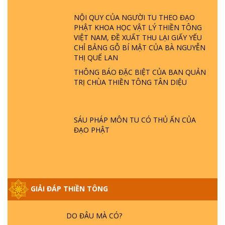
ĐÂU? ĐỊA NGỤC Ở ĐÂU? ĐỨC CHÚA TRỜI
NỘI QUY CỦA NGƯỜI TU THEO ĐẠO
LÀ AI? QUỶ SA TĂNG? | TTTD
PHẬT KHOA HỌC VẬT LÝ THIỀN TÔNG
VIỆT NAM, ĐỀ XUẤT THU LẠI GIẤY YẾU
GIẢI ĐÁP THIỀN TÔNG ĐẶC BIỆT P22 - TẠI
CHỈ BẢNG GỖ BÍ MẬT CỦA BÀ NGUYỄN
SAO TRÁI ĐẤT NHIỀU THIÊN TAI - LŨ LỤT
THỊ QUẾ LAN
- HỎA HOẠN | TTTD
THÔNG BÁO ĐẶC BIỆT CỦA BAN QUẢN
TRỊ CHÙA THIỀN TÔNG TÂN DIỆU
GIẢI ĐÁP THIỀN TÔNG ĐẶC BIỆT P21 - TẠI
SAO ĐỨC PHẬT BƯỚC ĐI 7 BƯỚC TRÊN
HOA SEN ? | TTTD
SÁU PHÁP MÔN TU CÓ THỦ ẤN CỦA
ĐẠO PHẬT
GIẢI ĐÁP VỀ LỄ TIỄN THIỀN TÔNG SƯ
NGỌC LÂM VỀ PHẬT GIỚI
GIẢI ĐÁP THIỀN TÔNG
GIẢI ĐÁP THIỀN TÔNG ĐẶC BIỆT PHẦN 20
- BÁC NGUYỄN NHÂN LÀ AI? PHIỀN NÃO
DO ĐÂU MÀ CÓ?