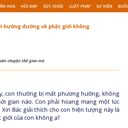
ẨN HOÁ
HỎI-ĐÁP
SỨC KHỎE
LUẬT PHÁP
SỰ KIỆN
BUỔI
nh hưởng đường về phật giới không
quên chuyện thế gian mà
dậy, con thường bị mất phương hướng, không
hời gian nào. Con phải hoang mang một lúc
 Xin Bác giải thích cho con hiện tượng này là
t giới của con không ạ?