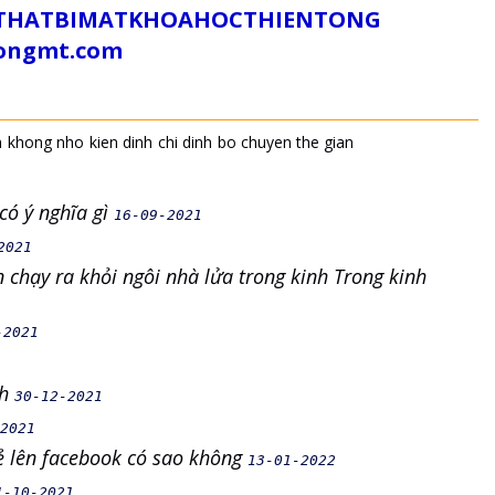
/SUTHATBIMATKHOAHOCTHIENTONG
tongmt.com
n
khong nho
kien dinh
chi dinh
bo chuyen the gian
có ý nghĩa gì
16-09-2021
2021
 chạy ra khỏi ngôi nhà lửa trong kinh Trong kinh
-2021
nh
30-12-2021
2021
sẻ lên facebook có sao không
13-01-2022
1-10-2021