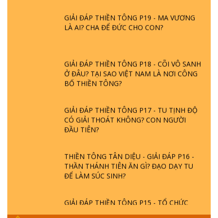
GIẢI ĐÁP THIỀN TÔNG P19 - MA VƯƠNG
LÀ AI? CHA ĐỂ ĐỨC CHO CON?
GIẢI ĐÁP THIỀN TÔNG P18 - CÕI VÔ SANH
Ở ĐÂU? TẠI SAO VIỆT NAM LÀ NƠI CÔNG
BỐ THIỀN TÔNG?
GIẢI ĐÁP THIỀN TÔNG P17 - TU TỊNH ĐỘ
CÓ GIẢI THOÁT KHÔNG? CON NGƯỜI
ĐẦU TIÊN?
THIỀN TÔNG TÂN DIỆU - GIẢI ĐÁP P16 -
THẦN THÁNH TIÊN ĂN GÌ? ĐẠO DẠY TU
ĐỂ LÀM SÚC SINH?
GIẢI ĐÁP THIỀN TÔNG P15 - TỔ CHỨC
LOÀI CÔ HỒN - GIÁO LÝ ĐẠO PHẬT KHI
NÀO XUẤT BẢN