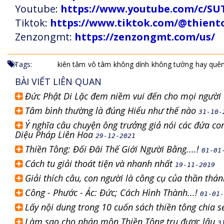
Youtube:
https://www.youtube.com/c
Tiktok:
https://www.tiktok.com/@thien
Zenzongmt:
https://zenzongmt.com/us/
Tags:
kiên tâm
vô tâm
không dính
không tưởng
hay quê
BÀI VIẾT LIÊN QUAN
Đức Phật Di Lặc đem niềm vui đến cho mọi người 
Tâm bình thường là đúng Hiểu như thế nào
31-10-
Ý nghĩa câu chuyện ông trưởng giả nói các đứa con
Diệu Pháp Liên Hoa
29-12-2021
Thiền Tông: Đối Đãi Thế Giới Người Bằng....!
01-01
Cách tu giải thoát tiện và nhanh nhất
19-11-2019
Giải thích câu, con người là công cụ của thần thá
Công - Phước - Ác: Đức; Cách Hình Thành...!
01-01-
Lấy nội dung trong 10 cuốn sách thiền tông chia 
Làm sao cho pháp môn Thiền Tông trụ được lâu
3