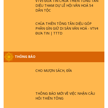
VTV5 ĐƯA TIN CHÙA THIỀN TÔNG TÂN
DIỆU THAM DỰ LỄ HỘI VĂN HOÁ 54
DÂN TỘC
CHÙA THIỀN TÔNG TÂN DIỆU GÓP
PHẦN GÌN GIỮ DI SẢN VĂN HOÁ - VTV4
ĐƯA TIN | TTTD
THÔNG BÁO
GIẢI ĐÁP ĐẶC BIỆT P25 - SUỐT 49 NĂM
PHẬT KHÔNG NÓI? HỘI LONG HOA LÀ
CHO MƯỢN SÁCH, ĐĨA
HỘI GÌ? TỬ VÌ ĐẠO
GIẢI ĐÁP ĐẶC BIỆT P24 - TÁNH PHẬT
ĐƯỢC HÌNH THÀNH NHƯ THẾ NÀO?
THÔNG BÁO MỚI VỀ VIỆC NHẬN CÂU
PHẬT GIỚI CÓ THỜI GIAN KHÔNG? |
HỎI THIỀN TÔNG
TTTD
GIẢI ĐÁP ĐẶC BIỆT P23 - THIÊN ĐÀNG Ở