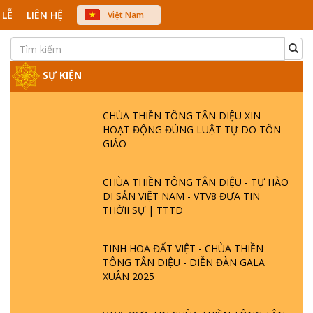
 LỄ
LIÊN HỆ
Việt Nam
中文
English
Japanese
SỰ KIỆN
CHÙA THIỀN TÔNG TÂN DIỆU XIN
HOẠT ĐỘNG ĐÚNG LUẬT TỰ DO TÔN
GIÁO
CHÙA THIỀN TÔNG TÂN DIỆU - TỰ HÀO
DI SẢN VIỆT NAM - VTV8 ĐƯA TIN
THỜII SỰ | TTTD
TINH HOA ĐẤT VIỆT - CHÙA THIỀN
TÔNG TÂN DIỆU - DIỄN ĐÀN GALA
XUÂN 2025