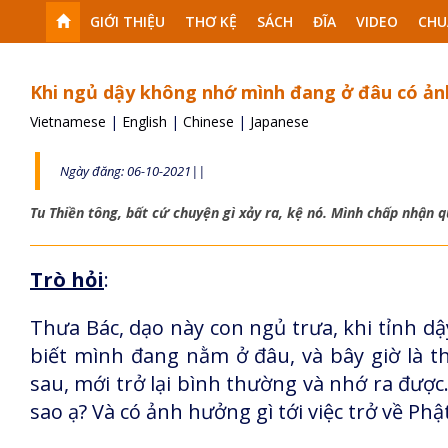
GIỚI THIỆU
THƠ KỆ
SÁCH
ĐĨA
VIDEO
CHU
Khi ngủ dậy không nhớ mình đang ở đâu có ả
Vietnamese
|
English
|
Chinese
|
Japanese
Ngày đăng: 06-10-2021||
Tu Thiền tông, bất cứ chuyện gì xảy ra, kệ nó. Mình chấp nhận 
Trò hỏi
:
Thưa Bác, dạo này con ngủ trưa, khi tỉnh 
biết mình đang nằm ở đâu, và bây giờ là t
sau, mới trở lại bình thường và nhớ ra được.
sao ạ? Và có ảnh hưởng gì tới việc trở về Phậ