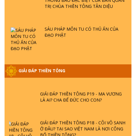
THÔNG BÁO ĐẶC BIỆT CỦA BAN QUẢN
GIẢI ĐÁP THIỀN TÔNG ĐẶC BIỆT P21 - TẠI
TRỊ CHÙA THIỀN TÔNG TÂN DIỆU
SAO ĐỨC PHẬT BƯỚC ĐI 7 BƯỚC TRÊN
HOA SEN ? | TTTD
SÁU PHÁP MÔN TU CÓ THỦ ẤN CỦA
GIẢI ĐÁP VỀ LỄ TIỄN THIỀN TÔNG SƯ
ĐẠO PHẬT
NGỌC LÂM VỀ PHẬT GIỚI
GIẢI ĐÁP THIỀN TÔNG ĐẶC BIỆT PHẦN 20
- BÁC NGUYỄN NHÂN LÀ AI? PHIỀN NÃO
GIẢI ĐÁP THIỀN TÔNG
DO ĐÂU MÀ CÓ?
GIẢI ĐÁP THIỀN TÔNG P19 - MA VƯƠNG
LÀ AI? CHA ĐỂ ĐỨC CHO CON?
GIẢI ĐÁP THIỀN TÔNG P18 - CÕI VÔ SANH
Ở ĐÂU? TẠI SAO VIỆT NAM LÀ NƠI CÔNG
BỐ THIỀN TÔNG?