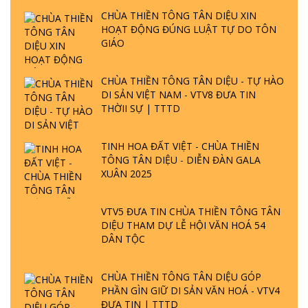
CHÙA THIỀN TÔNG TÂN DIỆU XIN
HOẠT ĐỘNG ĐÚNG LUẬT TỰ DO TÔN
GIÁO
CHÙA THIỀN TÔNG TÂN DIỆU - TỰ HÀO
DI SẢN VIỆT NAM - VTV8 ĐƯA TIN
THỜII SỰ | TTTD
TINH HOA ĐẤT VIỆT - CHÙA THIỀN
TÔNG TÂN DIỆU - DIỄN ĐÀN GALA
XUÂN 2025
VTV5 ĐƯA TIN CHÙA THIỀN TÔNG TÂN
DIỆU THAM DỰ LỄ HỘI VĂN HOÁ 54
DÂN TỘC
CHÙA THIỀN TÔNG TÂN DIỆU GÓP
PHẦN GÌN GIỮ DI SẢN VĂN HOÁ - VTV4
ĐƯA TIN | TTTD