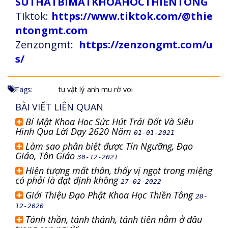
SUTHATBIMATKHOAHOCTHIENTONG
Tiktok:
https://www.tiktok.com/@thie
ntongmt.com
Zenzongmt:
https://zenzongmt.com/u
s/
Tags:
tu vật lý
anh mu rờ voi
BÀI VIẾT LIÊN QUAN
Bí Mật Khoa Hoc Sức Hút Trái Đất Và Siêu
Hình Qua Lời Dạy 2620 Năm
01-01-2021
Làm sao phân biệt được Tín Ngưỡng, Đạo
Giáo, Tôn Giáo
30-12-2021
Hiện tượng mất thân, thấy vị ngọt trong miệng
có phải là đạt định không
27-02-2022
Giới Thiệu Đạo Phật Khoa Học Thiền Tông
28-
12-2020
Tánh thần, tánh thánh, tánh tiên nằm ở đâu