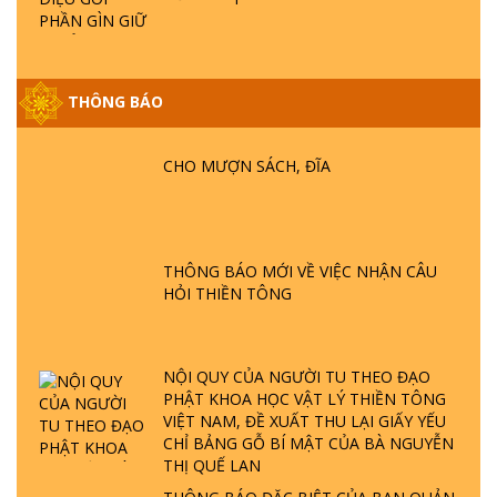
GIẢI ĐÁP ĐẶC BIỆT P25 - SUỐT 49 NĂM
THÔNG BÁO
PHẬT KHÔNG NÓI? HỘI LONG HOA LÀ
HỘI GÌ? TỬ VÌ ĐẠO
CHO MƯỢN SÁCH, ĐĨA
GIẢI ĐÁP ĐẶC BIỆT P24 - TÁNH PHẬT
ĐƯỢC HÌNH THÀNH NHƯ THẾ NÀO?
PHẬT GIỚI CÓ THỜI GIAN KHÔNG? |
TTTD
THÔNG BÁO MỚI VỀ VIỆC NHẬN CÂU
HỎI THIỀN TÔNG
GIẢI ĐÁP ĐẶC BIỆT P23 - THIÊN ĐÀNG Ở
ĐÂU? ĐỊA NGỤC Ở ĐÂU? ĐỨC CHÚA TRỜI
LÀ AI? QUỶ SA TĂNG? | TTTD
NỘI QUY CỦA NGƯỜI TU THEO ĐẠO
PHẬT KHOA HỌC VẬT LÝ THIỀN TÔNG
GIẢI ĐÁP THIỀN TÔNG ĐẶC BIỆT P22 - TẠI
VIỆT NAM, ĐỀ XUẤT THU LẠI GIẤY YẾU
SAO TRÁI ĐẤT NHIỀU THIÊN TAI - LŨ LỤT
CHỈ BẢNG GỖ BÍ MẬT CỦA BÀ NGUYỄN
- HỎA HOẠN | TTTD
THỊ QUẾ LAN