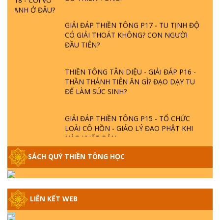
GIẢI ĐÁP THIỀN TÔNG P17 - TU TỊNH ĐỘ
CÓ GIẢI THOÁT KHÔNG? CON NGƯỜI
ĐẦU TIÊN?
THIỀN TÔNG TÂN DIỆU - GIẢI ĐÁP P16 -
THẦN THÁNH TIÊN ĂN GÌ? ĐẠO DẠY TU
ĐỂ LÀM SÚC SINH?
GIẢI ĐÁP THIỀN TÔNG P15 - TỔ CHỨC
LOÀI CÔ HỒN - GIÁO LÝ ĐẠO PHẬT KHI
NÀO XUẤT BẢN
SÁCH QUÝ THIỀN TÔNG HỌC
GIẢI ĐÁP THIỀN TÔNG ĐẶC BIỆT - P14 -
NGUỒN GỐC ÂM LỊCH DƯƠNG LỊCH -
TẦNG BÌNH LƯU LỚN ĐẾN ĐÂU
LIÊN KẾT WEB
GIẢI ĐÁP THIỀN TÔNG ĐẶC BIỆT - P13 -
CON NGƯỜI TU THÀNH PHẬT ĐƯỢC