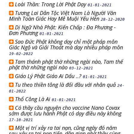
Loài Thần: Trong Lời Phật Dạy
01-01-2021
Tương Lai Dân Tộc Việt Nam Là Người Văn
Minh Toàn Giác Hay Mê Muội Yếu Hèn
28-12-2020
Dị Ngữ Nhà Phật: Kiến Chấp : Đa Phương -
Đơn Phương
01-01-2021
Sao Đức Phật không dạy chỉ một pháp môn
Giác Ngộ và Giải Thoát mà dạy nhiều pháp môn
19-02-2022
Tam thánh phật thờ những ngài nào, Tam thế
phật thờ những ngài nào
03-12-2021
Giáo Lý Phật Giáo Ai Dấu ..?
01-01-2021
Tu theo thiền tông là đối đầu với nhân quả
24-
01-2022
Thổ Công Là Ai
01-01-2021
Có thầy cầu nguyện cho vaccine Nano Covax
sớm được lưu hành Phật có dạy điều này không
17-10-2021
Một vị trí xảy ra tai nạn, cũng ngày đó năm
sau xảy ra tai nạn tiếp, dân gian nhờ thầy cúng,