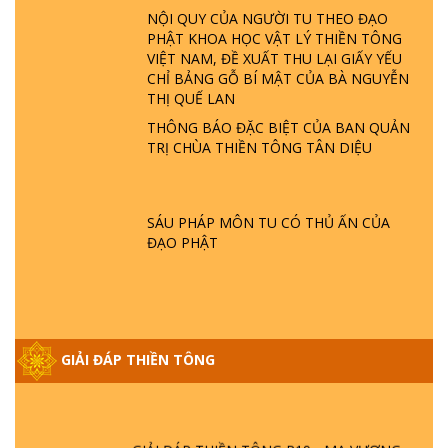
LÀ AI? QUỶ SA TĂNG? | TTTD
NỘI QUY CỦA NGƯỜI TU THEO ĐẠO
PHẬT KHOA HỌC VẬT LÝ THIỀN TÔNG
VIỆT NAM, ĐỀ XUẤT THU LẠI GIẤY YẾU
GIẢI ĐÁP THIỀN TÔNG ĐẶC BIỆT P22 - TẠI
CHỈ BẢNG GỖ BÍ MẬT CỦA BÀ NGUYỄN
SAO TRÁI ĐẤT NHIỀU THIÊN TAI - LŨ LỤT
THỊ QUẾ LAN
- HỎA HOẠN | TTTD
THÔNG BÁO ĐẶC BIỆT CỦA BAN QUẢN
TRỊ CHÙA THIỀN TÔNG TÂN DIỆU
GIẢI ĐÁP THIỀN TÔNG ĐẶC BIỆT P21 - TẠI
SAO ĐỨC PHẬT BƯỚC ĐI 7 BƯỚC TRÊN
HOA SEN ? | TTTD
SÁU PHÁP MÔN TU CÓ THỦ ẤN CỦA
ĐẠO PHẬT
GIẢI ĐÁP VỀ LỄ TIỄN THIỀN TÔNG SƯ
NGỌC LÂM VỀ PHẬT GIỚI
GIẢI ĐÁP THIỀN TÔNG ĐẶC BIỆT PHẦN 20
GIẢI ĐÁP THIỀN TÔNG
- BÁC NGUYỄN NHÂN LÀ AI? PHIỀN NÃO
DO ĐÂU MÀ CÓ?
GIẢI ĐÁP THIỀN TÔNG P19 - MA VƯƠNG