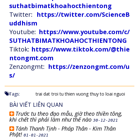
suthatbimatkhoahocthientong
Twitter:
https://twitter.com/ScienceB
uddhism
Youtube:
https://www.youtube.com/c/
SUTHATBIMATKHOAHOCTHIENTONG
Tiktok:
https://www.tiktok.com/@thie
ntongmt.com
Zenzongmt:
https://zenzongmt.com/u
s/
Tags:
trai dat
troi tu thien vuong
thuy to loai nguoi
BÀI VIẾT LIÊN QUAN
Trước tu theo đạo mẫu, giờ theo thiền tông,
khi chết thì phải làm như thế nào
30-12-2021
Tánh Thanh Tịnh - Pháp Thân - Kim Thân
Phật!
01-01-2021