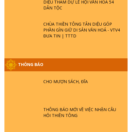
DIỆU THAM DỰ LỄ HỘI VĂN HOÁ 54
DÂN TỘC
CHÙA THIỀN TÔNG TÂN DIỆU GÓP
PHẦN GÌN GIỮ DI SẢN VĂN HOÁ - VTV4
ĐƯA TIN | TTTD
THÔNG BÁO
GIẢI ĐÁP ĐẶC BIỆT P25 - SUỐT 49 NĂM
PHẬT KHÔNG NÓI? HỘI LONG HOA LÀ
HỘI GÌ? TỬ VÌ ĐẠO
CHO MƯỢN SÁCH, ĐĨA
GIẢI ĐÁP ĐẶC BIỆT P24 - TÁNH PHẬT
ĐƯỢC HÌNH THÀNH NHƯ THẾ NÀO?
PHẬT GIỚI CÓ THỜI GIAN KHÔNG? |
THÔNG BÁO MỚI VỀ VIỆC NHẬN CÂU
TTTD
HỎI THIỀN TÔNG
GIẢI ĐÁP ĐẶC BIỆT P23 - THIÊN ĐÀNG Ở
ĐÂU? ĐỊA NGỤC Ở ĐÂU? ĐỨC CHÚA TRỜI