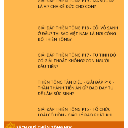
LÀ AI? CHA ĐỂ ĐỨC CHO CON?
GIẢI ĐÁP THIỀN TÔNG P18 - CÕI VÔ SANH
Ở ĐÂU? TẠI SAO VIỆT NAM LÀ NƠI CÔNG
BỐ THIỀN TÔNG?
GIẢI ĐÁP THIỀN TÔNG P17 - TU TỊNH ĐỘ
CÓ GIẢI THOÁT KHÔNG? CON NGƯỜI
ĐẦU TIÊN?
THIỀN TÔNG TÂN DIỆU - GIẢI ĐÁP P16 -
THẦN THÁNH TIÊN ĂN GÌ? ĐẠO DẠY TU
ĐỂ LÀM SÚC SINH?
GIẢI ĐÁP THIỀN TÔNG P15 - TỔ CHỨC
LOÀI CÔ HỒN - GIÁO LÝ ĐẠO PHẬT KHI
NÀO XUẤT BẢN
SÁCH QUÝ THIỀN TÔNG HỌC