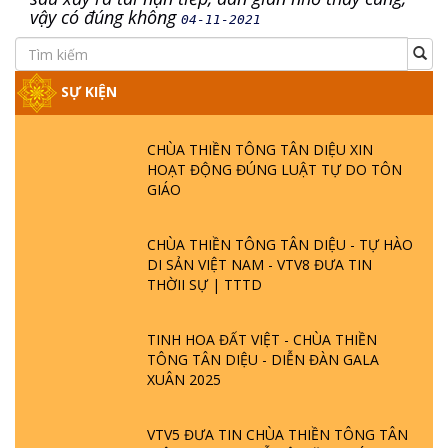
vậy có đúng không
04-11-2021
SỰ KIỆN
CHÙA THIỀN TÔNG TÂN DIỆU XIN
HOẠT ĐỘNG ĐÚNG LUẬT TỰ DO TÔN
GIÁO
CHÙA THIỀN TÔNG TÂN DIỆU - TỰ HÀO
DI SẢN VIỆT NAM - VTV8 ĐƯA TIN
THỜII SỰ | TTTD
TINH HOA ĐẤT VIỆT - CHÙA THIỀN
TÔNG TÂN DIỆU - DIỄN ĐÀN GALA
XUÂN 2025
VTV5 ĐƯA TIN CHÙA THIỀN TÔNG TÂN