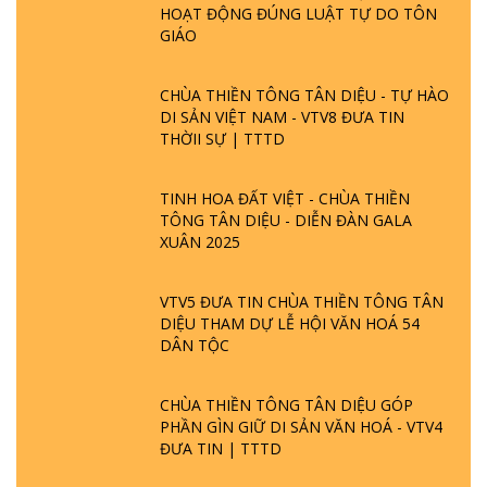
HOẠT ĐỘNG ĐÚNG LUẬT TỰ DO TÔN
GIÁO
CHÙA THIỀN TÔNG TÂN DIỆU - TỰ HÀO
DI SẢN VIỆT NAM - VTV8 ĐƯA TIN
THỜII SỰ | TTTD
TINH HOA ĐẤT VIỆT - CHÙA THIỀN
TÔNG TÂN DIỆU - DIỄN ĐÀN GALA
XUÂN 2025
VTV5 ĐƯA TIN CHÙA THIỀN TÔNG TÂN
DIỆU THAM DỰ LỄ HỘI VĂN HOÁ 54
DÂN TỘC
CHÙA THIỀN TÔNG TÂN DIỆU GÓP
PHẦN GÌN GIỮ DI SẢN VĂN HOÁ - VTV4
ĐƯA TIN | TTTD