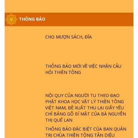
THÔNG BÁO
GIẢI ĐÁP ĐẶC BIỆT P25 - SUỐT 49 NĂM
PHẬT KHÔNG NÓI? HỘI LONG HOA LÀ
HỘI GÌ? TỬ VÌ ĐẠO
CHO MƯỢN SÁCH, ĐĨA
GIẢI ĐÁP ĐẶC BIỆT P24 - TÁNH PHẬT
ĐƯỢC HÌNH THÀNH NHƯ THẾ NÀO?
PHẬT GIỚI CÓ THỜI GIAN KHÔNG? |
THÔNG BÁO MỚI VỀ VIỆC NHẬN CÂU
TTTD
HỎI THIỀN TÔNG
GIẢI ĐÁP ĐẶC BIỆT P23 - THIÊN ĐÀNG Ở
ĐÂU? ĐỊA NGỤC Ở ĐÂU? ĐỨC CHÚA TRỜI
LÀ AI? QUỶ SA TĂNG? | TTTD
NỘI QUY CỦA NGƯỜI TU THEO ĐẠO
PHẬT KHOA HỌC VẬT LÝ THIỀN TÔNG
VIỆT NAM, ĐỀ XUẤT THU LẠI GIẤY YẾU
GIẢI ĐÁP THIỀN TÔNG ĐẶC BIỆT P22 - TẠI
CHỈ BẢNG GỖ BÍ MẬT CỦA BÀ NGUYỄN
SAO TRÁI ĐẤT NHIỀU THIÊN TAI - LŨ LỤT
THỊ QUẾ LAN
- HỎA HOẠN | TTTD
THÔNG BÁO ĐẶC BIỆT CỦA BAN QUẢN
TRỊ CHÙA THIỀN TÔNG TÂN DIỆU