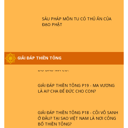
GIẢI ĐÁP THIỀN TÔNG ĐẶC BIỆT P21 - TẠI
SAO ĐỨC PHẬT BƯỚC ĐI 7 BƯỚC TRÊN
HOA SEN ? | TTTD
SÁU PHÁP MÔN TU CÓ THỦ ẤN CỦA
ĐẠO PHẬT
GIẢI ĐÁP VỀ LỄ TIỄN THIỀN TÔNG SƯ
NGỌC LÂM VỀ PHẬT GIỚI
GIẢI ĐÁP THIỀN TÔNG ĐẶC BIỆT PHẦN 20
GIẢI ĐÁP THIỀN TÔNG
- BÁC NGUYỄN NHÂN LÀ AI? PHIỀN NÃO
DO ĐÂU MÀ CÓ?
GIẢI ĐÁP THIỀN TÔNG P19 - MA VƯƠNG
LÀ AI? CHA ĐỂ ĐỨC CHO CON?
GIẢI ĐÁP THIỀN TÔNG P18 - CÕI VÔ SANH
Ở ĐÂU? TẠI SAO VIỆT NAM LÀ NƠI CÔNG
BỐ THIỀN TÔNG?