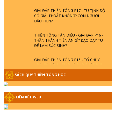
GIẢI ĐÁP THIỀN TÔNG P17 - TU TỊNH ĐỘ
CÓ GIẢI THOÁT KHÔNG? CON NGƯỜI
ĐẦU TIÊN?
THIỀN TÔNG TÂN DIỆU - GIẢI ĐÁP P16 -
THẦN THÁNH TIÊN ĂN GÌ? ĐẠO DẠY TU
ĐỂ LÀM SÚC SINH?
GIẢI ĐÁP THIỀN TÔNG P15 - TỔ CHỨC
LOÀI CÔ HỒN - GIÁO LÝ ĐẠO PHẬT KHI
NÀO XUẤT BẢN
SÁCH QUÝ THIỀN TÔNG HỌC
GIẢI ĐÁP THIỀN TÔNG ĐẶC BIỆT - P14 -
NGUỒN GỐC ÂM LỊCH DƯƠNG LỊCH -
TẦNG BÌNH LƯU LỚN ĐẾN ĐÂU
LIÊN KẾT WEB
GIẢI ĐÁP THIỀN TÔNG ĐẶC BIỆT - P13 -
CON NGƯỜI TU THÀNH PHẬT ĐƯỢC