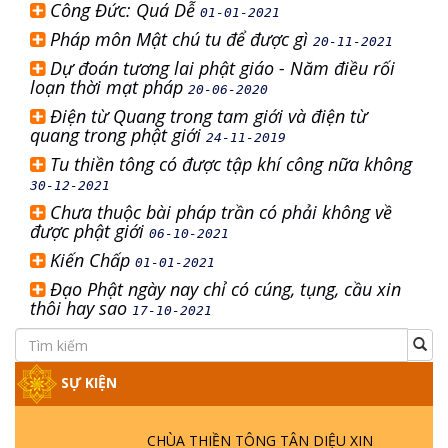
Công Đức: Quá Dễ
01-01-2021
Pháp môn Mật chú tu để được gì
20-11-2021
Dự đoán tương lai phật giáo - Năm điều rối
loạn thời mạt pháp
20-06-2020
Điện từ Quang trong tam giới và điện từ
quang trong phật giới
24-11-2019
Tu thiền tông có được tập khí công nữa không
30-12-2021
Chưa thuộc bài pháp trần có phải không về
được phật giới
06-10-2021
Kiến Chấp
01-01-2021
Đạo Phật ngày nay chỉ có cúng, tụng, cầu xin
thôi hay sao
17-10-2021
SỰ KIỆN
CHÙA THIỀN TÔNG TÂN DIỆU XIN