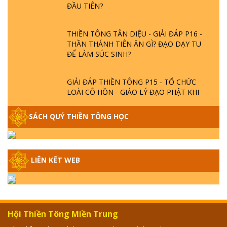
THIỀN TÔNG TÂN DIỆU - GIẢI ĐÁP P16 -
THẦN THÁNH TIÊN ĂN GÌ? ĐẠO DẠY TU
ĐỂ LÀM SÚC SINH?
GIẢI ĐÁP THIỀN TÔNG P15 - TỔ CHỨC
LOÀI CÔ HỒN - GIÁO LÝ ĐẠO PHẬT KHI
NÀO XUẤT BẢN
SÁCH QUÝ THIỀN TÔNG HỌC
GIẢI ĐÁP THIỀN TÔNG ĐẶC BIỆT - P14 -
NGUỒN GỐC ÂM LỊCH DƯƠNG LỊCH -
TẦNG BÌNH LƯU LỚN ĐẾN ĐÂU
LIÊN KẾT WEB
GIẢI ĐÁP THIỀN TÔNG ĐẶC BIỆT - P13 -
CON NGƯỜI TU THÀNH PHẬT ĐƯỢC
KHÔNG? XÁ LỢI PHẬT THẬT - GIẢ | TTTD
Hội Thiền Tông Miền Trung
GIẢI ĐÁP THIỀN TÔNG ĐẶC BIỆT - P12 -