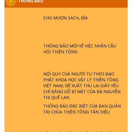
THÔNG BÁO
PHẬT KHÔNG NÓI? HỘI LONG HOA LÀ
HỘI GÌ? TỬ VÌ ĐẠO
CHO MƯỢN SÁCH, ĐĨA
GIẢI ĐÁP ĐẶC BIỆT P24 - TÁNH PHẬT
ĐƯỢC HÌNH THÀNH NHƯ THẾ NÀO?
PHẬT GIỚI CÓ THỜI GIAN KHÔNG? |
TTTD
THÔNG BÁO MỚI VỀ VIỆC NHẬN CÂU
HỎI THIỀN TÔNG
GIẢI ĐÁP ĐẶC BIỆT P23 - THIÊN ĐÀNG Ở
ĐÂU? ĐỊA NGỤC Ở ĐÂU? ĐỨC CHÚA TRỜI
LÀ AI? QUỶ SA TĂNG? | TTTD
NỘI QUY CỦA NGƯỜI TU THEO ĐẠO
PHẬT KHOA HỌC VẬT LÝ THIỀN TÔNG
GIẢI ĐÁP THIỀN TÔNG ĐẶC BIỆT P22 - TẠI
VIỆT NAM, ĐỀ XUẤT THU LẠI GIẤY YẾU
SAO TRÁI ĐẤT NHIỀU THIÊN TAI - LŨ LỤT
CHỈ BẢNG GỖ BÍ MẬT CỦA BÀ NGUYỄN
- HỎA HOẠN | TTTD
THỊ QUẾ LAN
THÔNG BÁO ĐẶC BIỆT CỦA BAN QUẢN
GIẢI ĐÁP THIỀN TÔNG ĐẶC BIỆT P21 - TẠI
TRỊ CHÙA THIỀN TÔNG TÂN DIỆU
SAO ĐỨC PHẬT BƯỚC ĐI 7 BƯỚC TRÊN
HOA SEN ? | TTTD