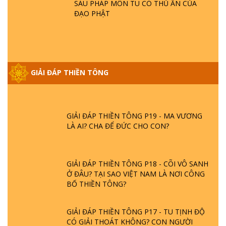
SÁU PHÁP MÔN TU CÓ THỦ ẤN CỦA
GIẢI ĐÁP VỀ LỄ TIỄN THIỀN TÔNG SƯ
ĐẠO PHẬT
NGỌC LÂM VỀ PHẬT GIỚI
GIẢI ĐÁP THIỀN TÔNG ĐẶC BIỆT PHẦN 20
- BÁC NGUYỄN NHÂN LÀ AI? PHIỀN NÃO
GIẢI ĐÁP THIỀN TÔNG
DO ĐÂU MÀ CÓ?
GIẢI ĐÁP THIỀN TÔNG P19 - MA VƯƠNG
LÀ AI? CHA ĐỂ ĐỨC CHO CON?
GIẢI ĐÁP THIỀN TÔNG P18 - CÕI VÔ SANH
Ở ĐÂU? TẠI SAO VIỆT NAM LÀ NƠI CÔNG
BỐ THIỀN TÔNG?
GIẢI ĐÁP THIỀN TÔNG P17 - TU TỊNH ĐỘ
CÓ GIẢI THOÁT KHÔNG? CON NGƯỜI
ĐẦU TIÊN?