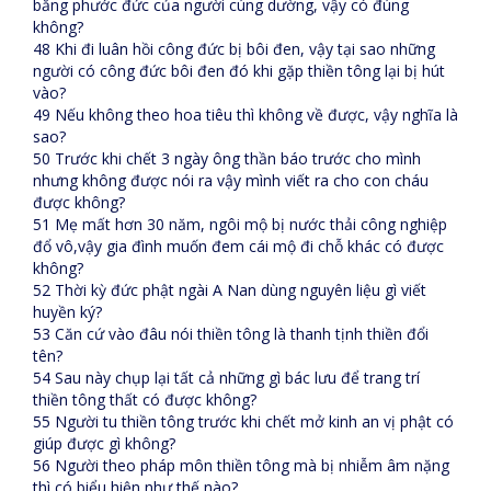
bằng phước đức của người cúng dường, vậy có đúng
không?
48 Khi đi luân hồi công đức bị bôi đen, vậy tại sao những
người có công đức bôi đen đó khi gặp thiền tông lại bị hút
vào?
49 Nếu không theo hoa tiêu thì không về được, vậy nghĩa là
sao?
50 Trước khi chết 3 ngày ông thần báo trước cho mình
nhưng không được nói ra vậy mình viết ra cho con cháu
được không?
51 Mẹ mất hơn 30 năm, ngôi mộ bị nước thải công nghiệp
đổ vô,vậy gia đình muốn đem cái mộ đi chỗ khác có được
không?
52 Thời kỳ đức phật ngài A Nan dùng nguyên liệu gì viết
huyền ký?
53 Căn cứ vào đâu nói thiền tông là thanh tịnh thiền đổi
tên?
54 Sau này chụp lại tất cả những gì bác lưu để trang trí
thiền tông thất có được không?
55 Người tu thiền tông trước khi chết mở kinh an vị phật có
giúp được gì không?
56 Người theo pháp môn thiền tông mà bị nhiễm âm nặng
thì có biểu hiện như thế nào?