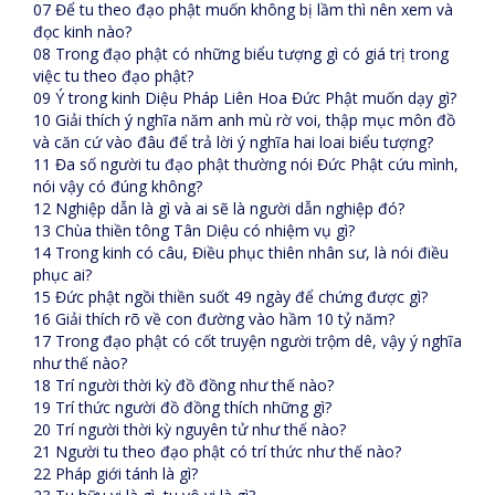
07 Để tu theo đạo phật muốn không bị lầm thì nên xem và
đọc kinh nào?
08 Trong đạo phật có những biểu tượng gì có giá trị trong
việc tu theo đạo phật?
09 Ý trong kinh Diệu Pháp Liên Hoa Đức Phật muốn dạy gì?
10 Giải thích ý nghĩa năm anh mù rờ voi, thập mục môn đồ
và căn cứ vào đâu để trả lời ý nghĩa hai loai biểu tượng?
11 Đa số người tu đạo phật thường nói Đức Phật cứu mình,
nói vậy có đúng không?
12 Nghiệp dẫn là gì và ai sẽ là người dẫn nghiệp đó?
13 Chùa thiền tông Tân Diệu có nhiệm vụ gì?
14 Trong kinh có câu, Điều phục thiên nhân sư, là nói điều
phục ai?
15 Đức phật ngồi thiền suốt 49 ngày để chứng được gì?
16 Giải thích rõ về con đường vào hầm 10 tỷ năm?
17 Trong đạo phật có cốt truyện người trộm dê, vậy ý nghĩa
như thế nào?
18 Trí người thời kỳ đồ đồng như thế nào?
19 Trí thức người đồ đồng thích những gì?
20 Trí người thời kỳ nguyên tử như thế nào?
21 Người tu theo đạo phật có trí thức như thế nào?
22 Pháp giới tánh là gì?