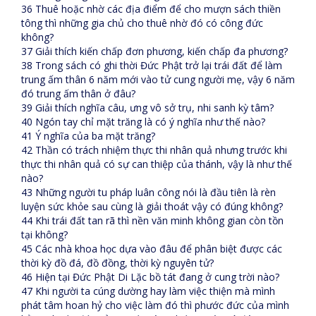
36 Thuê hoặc nhờ các địa điểm để cho mượn sách thiền
tông thì những gia chủ cho thuê nhờ đó có công đức
không?
37 Giải thích kiến chấp đơn phương, kiến chấp đa phương?
38 Trong sách có ghi thời Đức Phật trở lại trái đất để làm
trung ấm thân 6 năm mới vào tử cung người mẹ, vậy 6 năm
đó trung ấm thân ở đâu?
39 Giải thích nghĩa câu, ưng vô sở trụ, nhi sanh kỳ tâm?
40 Ngón tay chỉ mặt trăng là có ý nghĩa như thế nào?
41 Ý nghĩa của ba mặt trăng?
42 Thần có trách nhiệm thực thi nhân quả nhưng trước khi
thực thi nhân quả có sự can thiệp của thánh, vậy là như thế
nào?
43 Những người tu pháp luân công nói là đầu tiên là rèn
luyện sức khỏe sau cùng là giải thoát vậy có đúng không?
44 Khi trái đất tan rã thì nền văn minh không gian còn tồn
tại không?
45 Các nhà khoa học dựa vào đâu để phân biệt được các
thời kỳ đồ đá, đồ đồng, thời kỳ nguyên tử?
46 Hiện tại Đức Phật Di Lặc bồ tát đang ở cung trời nào?
47 Khi người ta cúng dường hay làm việc thiện mà mình
phát tâm hoan hỷ cho việc làm đó thì phước đức của mình