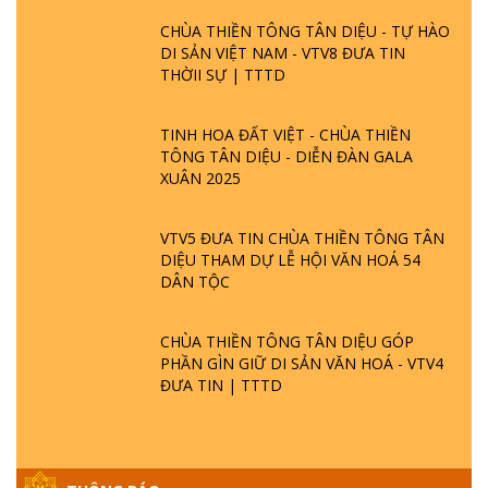
CHÙA THIỀN TÔNG TÂN DIỆU - TỰ HÀO
DI SẢN VIỆT NAM - VTV8 ĐƯA TIN
THỜII SỰ | TTTD
TINH HOA ĐẤT VIỆT - CHÙA THIỀN
TÔNG TÂN DIỆU - DIỄN ĐÀN GALA
XUÂN 2025
VTV5 ĐƯA TIN CHÙA THIỀN TÔNG TÂN
DIỆU THAM DỰ LỄ HỘI VĂN HOÁ 54
DÂN TỘC
CHÙA THIỀN TÔNG TÂN DIỆU GÓP
PHẦN GÌN GIỮ DI SẢN VĂN HOÁ - VTV4
ĐƯA TIN | TTTD
GIẢI ĐÁP ĐẶC BIỆT P25 - SUỐT 49 NĂM