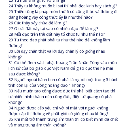
23 Tu hữu vi là gì, tu vô vi là gì?
24 Thầy tu không muốn bị sai thì phải đọc kinh hay sách gì?
25 Thiền tông là pháp môn thứ 6 có công thức và đường đi
đàng hoàng vậy công thức ấy là như thế nào?
26 Các thầy xây chùa để làm gì?
27 Ở trái đất này tại sao có nhiều đạo để làm gì?
28 Mỗi đạo trên trái đất này tổ chức tu như thế nào?
29 Tu theo đạo phật phải tu như thế nào để không lầm
đường?
30 Lời dạy chân thật và lời dạy chân lý có giống nhau
không?
31 Có thể đem sách phật hoàng Trần Nhân Tông vào môn
lịch sử của bộ giáo dục Việt Nam để giáo dục thế hệ mai
sau được không?
32 Người ngoài hành tinh có phải là người một trong 5 hành
tinh còn lại của vòng hoàng đạo 1 không?
33 Nếu muốn tạo công được đức thì phải biết cách tạo thì
tự nhiên hình thành nên công đức, điện từ quang có phải
không?
34 Người được cấp yếu chỉ với bí mật với người không
được cấp thì đường về phật giới có giống nhau không?
35 Khi mất trở thành trung ấm thân thì có biết mình đã chết
và mang trung ấm thân không?