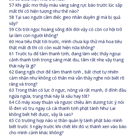
57 Khi giấc mơ thấy màu vàng sáng rực báo trước lúc sắp
mất thì có hiện tượng như thế nào?
58 Tại sao người câm điếc gieo nhân duyên gì mà bị quả
vậy?
59 Cõi trời ngọc hoàng sống đời đời vậy có còn cơ hội trở
lại làm con người không?
60 Hoa tiêu thật tới trước, mình chưa kịp thử mà hoa tiêu
thật mất đi thì có còn xuất hiện nữa không?
61 Trước tu để tâm thanh tịnh, đang làm việc thấy ngoại
cảnh thanh tịnh trong sáng mát dịu, tâm rất nhẹ vậy trạng
thái này là gì?
62 Đang ngồi chơi để tâm thanh tịnh , bất chợt tự nhiên
cảm nhận như không có thân mà vẫn thấy nghe nói biết rõ
ràng và trong?
63 Trong thân có lực ở ngực, nóng và rất mạnh, ở đỉnh đầu
ngứa ngứa, trạng thái này là xấu hay tốt?
64 Cổ máy xoay thuận và ngược chiều âm dương tức ý nói
lỗ đen vũ trụ ngay cả cái thanh tịnh phật tánh Như Lai
không biết hết được, vậy là sao?
65 Có trường hợp nào vị thần quản lý tánh phật báo mình
biết trước 3 ngày trước khi chết khi đó vị thánh xen vào báo
cho mình cảnh khác không?