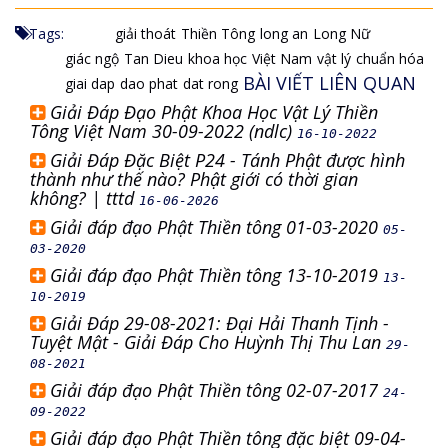
Tags:
giải thoát
Thiền Tông
long an
Long Nữ
giác ngộ
Tan Dieu
khoa học
Việt Nam
vật lý
chuẩn hóa
BÀI VIẾT LIÊN QUAN
giai dap
dao phat
dat rong
Giải Đáp Đạo Phật Khoa Học Vật Lý Thiền
Tông Việt Nam 30-09-2022 (ndlc)
16-10-2022
Giải Đáp Đặc Biệt P24 - Tánh Phật được hình
thành như thế nào? Phật giới có thời gian
không? | tttd
16-06-2026
Giải đáp đạo Phật Thiền tông 01-03-2020
05-
03-2020
Giải đáp đạo Phật Thiền tông 13-10-2019
13-
10-2019
Giải Đáp 29-08-2021: Đại Hải Thanh Tịnh -
Tuyệt Mật - Giải Đáp Cho Huỳnh Thị Thu Lan
29-
08-2021
Giải đáp đạo Phật Thiền tông 02-07-2017
24-
09-2022
Giải đáp đạo Phật Thiền tông đặc biệt 09-04-