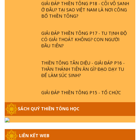
GIẢI ĐÁP THIỀN TÔNG P18 - CÕI VÔ SANH
Ở ĐÂU? TẠI SAO VIỆT NAM LÀ NƠI CÔNG
BỐ THIỀN TÔNG?
GIẢI ĐÁP THIỀN TÔNG P17 - TU TỊNH ĐỘ
CÓ GIẢI THOÁT KHÔNG? CON NGƯỜI
ĐẦU TIÊN?
THIỀN TÔNG TÂN DIỆU - GIẢI ĐÁP P16 -
THẦN THÁNH TIÊN ĂN GÌ? ĐẠO DẠY TU
ĐỂ LÀM SÚC SINH?
GIẢI ĐÁP THIỀN TÔNG P15 - TỔ CHỨC
LOÀI CÔ HỒN - GIÁO LÝ ĐẠO PHẬT KHI
NÀO XUẤT BẢN
SÁCH QUÝ THIỀN TÔNG HỌC
GIẢI ĐÁP THIỀN TÔNG ĐẶC BIỆT - P14 -
NGUỒN GỐC ÂM LỊCH DƯƠNG LỊCH -
TẦNG BÌNH LƯU LỚN ĐẾN ĐÂU
LIÊN KẾT WEB