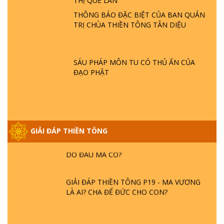
THỊ QUẾ LAN
- HỎA HOẠN | TTTD
THÔNG BÁO ĐẶC BIỆT CỦA BAN QUẢN
TRỊ CHÙA THIỀN TÔNG TÂN DIỆU
GIẢI ĐÁP THIỀN TÔNG ĐẶC BIỆT P21 - TẠI
SAO ĐỨC PHẬT BƯỚC ĐI 7 BƯỚC TRÊN
HOA SEN ? | TTTD
SÁU PHÁP MÔN TU CÓ THỦ ẤN CỦA
ĐẠO PHẬT
GIẢI ĐÁP VỀ LỄ TIỄN THIỀN TÔNG SƯ
NGỌC LÂM VỀ PHẬT GIỚI
GIẢI ĐÁP THIỀN TÔNG ĐẶC BIỆT PHẦN 20
GIẢI ĐÁP THIỀN TÔNG
- BÁC NGUYỄN NHÂN LÀ AI? PHIỀN NÃO
DO ĐÂU MÀ CÓ?
GIẢI ĐÁP THIỀN TÔNG P19 - MA VƯƠNG
LÀ AI? CHA ĐỂ ĐỨC CHO CON?