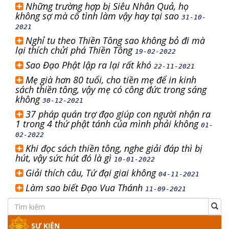
Những trường hợp bị Siêu Nhân Quả, họ
không sợ mà cố tình làm vậy hay tại sao
31-10-
2021
Nghỉ tu theo Thiền Tông sao không bỏ đi mà
lại thích chửi phá Thiền Tông
19-02-2022
Sao Đạo Phật lập ra lại rất khó
22-11-2021
Mẹ già hơn 80 tuổi, cho tiền mẹ để in kinh
sách thiền tông, vậy mẹ có công đức trong sáng
không
30-12-2021
37 pháp quán trợ đạo giúp con người nhận ra
1 trong 4 thứ phật tánh của mình phải không
01-
02-2022
Khi đọc sách thiền tông, nghe giải đáp thì bị
hút, vậy sức hút đó là gì
10-01-2022
Giải thích câu, Tứ đại giai không
04-11-2021
Làm sao biết Đạo Vua Thánh
11-09-2021
SỰ KIỆN