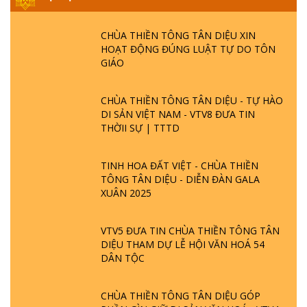
CHÙA THIỀN TÔNG TÂN DIỆU XIN
HOẠT ĐỘNG ĐÚNG LUẬT TỰ DO TÔN
GIÁO
CHÙA THIỀN TÔNG TÂN DIỆU - TỰ HÀO
DI SẢN VIỆT NAM - VTV8 ĐƯA TIN
THỜII SỰ | TTTD
TINH HOA ĐẤT VIỆT - CHÙA THIỀN
TÔNG TÂN DIỆU - DIỄN ĐÀN GALA
XUÂN 2025
VTV5 ĐƯA TIN CHÙA THIỀN TÔNG TÂN
DIỆU THAM DỰ LỄ HỘI VĂN HOÁ 54
DÂN TỘC
CHÙA THIỀN TÔNG TÂN DIỆU GÓP