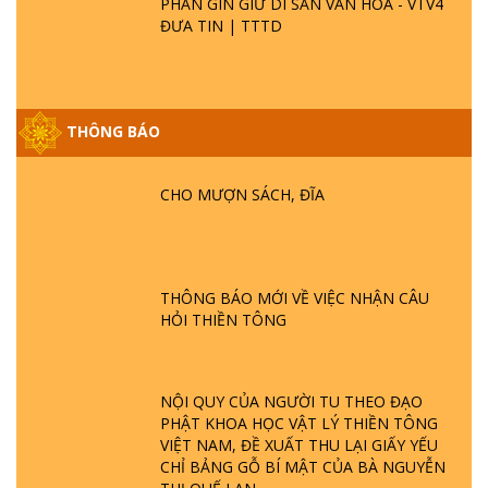
PHẦN GÌN GIỮ DI SẢN VĂN HOÁ - VTV4
ĐƯA TIN | TTTD
THÔNG BÁO
GIẢI ĐÁP ĐẶC BIỆT P25 - SUỐT 49 NĂM
PHẬT KHÔNG NÓI? HỘI LONG HOA LÀ
HỘI GÌ? TỬ VÌ ĐẠO
CHO MƯỢN SÁCH, ĐĨA
GIẢI ĐÁP ĐẶC BIỆT P24 - TÁNH PHẬT
ĐƯỢC HÌNH THÀNH NHƯ THẾ NÀO?
PHẬT GIỚI CÓ THỜI GIAN KHÔNG? |
THÔNG BÁO MỚI VỀ VIỆC NHẬN CÂU
TTTD
HỎI THIỀN TÔNG
GIẢI ĐÁP ĐẶC BIỆT P23 - THIÊN ĐÀNG Ở
ĐÂU? ĐỊA NGỤC Ở ĐÂU? ĐỨC CHÚA TRỜI
LÀ AI? QUỶ SA TĂNG? | TTTD
NỘI QUY CỦA NGƯỜI TU THEO ĐẠO
PHẬT KHOA HỌC VẬT LÝ THIỀN TÔNG
VIỆT NAM, ĐỀ XUẤT THU LẠI GIẤY YẾU
GIẢI ĐÁP THIỀN TÔNG ĐẶC BIỆT P22 - TẠI
CHỈ BẢNG GỖ BÍ MẬT CỦA BÀ NGUYỄN
SAO TRÁI ĐẤT NHIỀU THIÊN TAI - LŨ LỤT