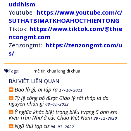
uddhism
Youtube:
https://www.youtube.com/c/
SUTHATBIMATKHOAHOCTHIENTONG
Tiktok:
https://www.tiktok.com/@thie
ntongmt.com
Zenzongmt:
https://zenzongmt.com/u
s/
Tags:
mê tín
chua lang
di chua
BÀI VIẾT LIÊN QUAN
Đạo là gì, ai lập ra
17-10-2021
Tỷ lệ công bố được Giáo lý rất thấp là do
nguyên nhân gì
08-01-2022
Ý nghĩa khác biệt trong biểu tượng 5 anh em
Kiều Trần Như ở các Chùa Việt Nam
29-12-2020
Ngũ thú tạp cư
06-01-2022