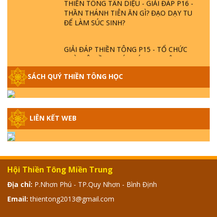
THẦN THÁNH TIÊN ĂN GÌ? ĐẠO DẠY TU
ĐỂ LÀM SÚC SINH?
GIẢI ĐÁP THIỀN TÔNG P15 - TỔ CHỨC
LOÀI CÔ HỒN - GIÁO LÝ ĐẠO PHẬT KHI
NÀO XUẤT BẢN
SÁCH QUÝ THIỀN TÔNG HỌC
GIẢI ĐÁP THIỀN TÔNG ĐẶC BIỆT - P14 -
NGUỒN GỐC ÂM LỊCH DƯƠNG LỊCH -
TẦNG BÌNH LƯU LỚN ĐẾN ĐÂU
LIÊN KẾT WEB
GIẢI ĐÁP THIỀN TÔNG ĐẶC BIỆT - P13 -
CON NGƯỜI TU THÀNH PHẬT ĐƯỢC
KHÔNG? XÁ LỢI PHẬT THẬT - GIẢ | TTTD
Hội Thiền Tông Miền Trung
GIẢI ĐÁP THIỀN TÔNG ĐẶC BIỆT - P12 -
Địa chỉ:
P.Nhơn Phú - TP.Quy Nhơn - Bình Định
SỰ THẬT VỀ ĐẠI HỒNG THỦY? TRỜI ĐÁNH
Email:
thientong2013@gmail.com
THÁNH ĐÂM THẦN VẶN HỌNG?