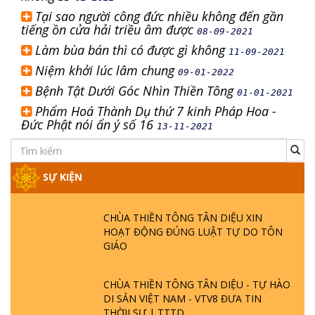
Tại sao người công đức nhiều không đến gần
tiếng ồn cửa hải triều âm được
08-09-2021
Làm bùa bán thì có được gì không
11-09-2021
Niệm khởi lúc lâm chung
09-01-2022
Bệnh Tật Dưới Góc Nhìn Thiền Tông
01-01-2021
Phẩm Hoá Thành Dụ thứ 7 kinh Pháp Hoa -
Đức Phật nói ẩn ý số 16
13-11-2021
SỰ KIỆN
CHÙA THIỀN TÔNG TÂN DIỆU XIN
HOẠT ĐỘNG ĐÚNG LUẬT TỰ DO TÔN
GIÁO
CHÙA THIỀN TÔNG TÂN DIỆU - TỰ HÀO
DI SẢN VIỆT NAM - VTV8 ĐƯA TIN
THỜII SỰ | TTTD