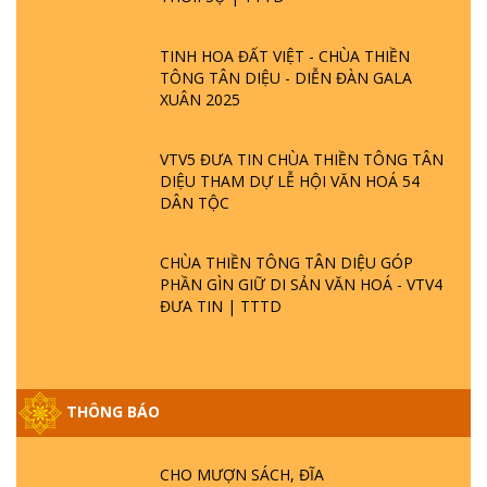
TINH HOA ĐẤT VIỆT - CHÙA THIỀN
TÔNG TÂN DIỆU - DIỄN ĐÀN GALA
XUÂN 2025
VTV5 ĐƯA TIN CHÙA THIỀN TÔNG TÂN
DIỆU THAM DỰ LỄ HỘI VĂN HOÁ 54
DÂN TỘC
CHÙA THIỀN TÔNG TÂN DIỆU GÓP
PHẦN GÌN GIỮ DI SẢN VĂN HOÁ - VTV4
ĐƯA TIN | TTTD
THÔNG BÁO
GIẢI ĐÁP ĐẶC BIỆT P25 - SUỐT 49 NĂM
PHẬT KHÔNG NÓI? HỘI LONG HOA LÀ
HỘI GÌ? TỬ VÌ ĐẠO
CHO MƯỢN SÁCH, ĐĨA