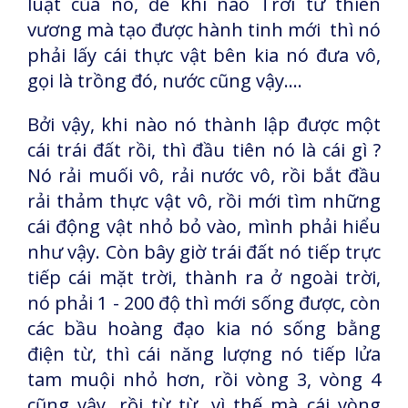
luật của nó, để khi nào Trời tứ thiên
vương mà tạo được hành tinh mới thì nó
phải lấy cái thực vật bên kia nó đưa vô,
gọi là trồng đó, nước cũng vậy….
Bởi vậy, khi nào nó thành lập được một
cái trái đất rồi, thì đầu tiên nó là cái gì ?
Nó rải muối vô, rải nước vô, rồi bắt đầu
rải thảm thực vật vô, rồi mới tìm những
cái động vật nhỏ bỏ vào, mình phải hiểu
như vậy. Còn bây giờ trái đất nó tiếp trực
tiếp cái mặt trời, thành ra ở ngoài trời,
nó phải 1 - 200 độ thì mới sống được, còn
các bầu hoàng đạo kia nó sống bằng
điện từ, thì cái năng lượng nó tiếp lửa
tam muội nhỏ hơn, rồi vòng 3, vòng 4
cũng vậy, rồi từ từ, vì thế mà cái vòng