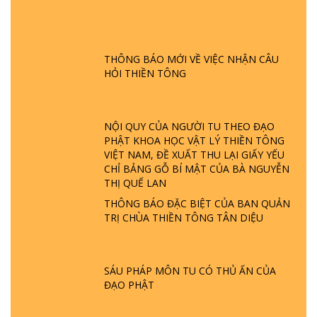
GIẢI ĐÁP ĐẶC BIỆT P24 - TÁNH PHẬT
ĐƯỢC HÌNH THÀNH NHƯ THẾ NÀO?
PHẬT GIỚI CÓ THỜI GIAN KHÔNG? |
THÔNG BÁO MỚI VỀ VIỆC NHẬN CÂU
TTTD
HỎI THIỀN TÔNG
GIẢI ĐÁP ĐẶC BIỆT P23 - THIÊN ĐÀNG Ở
ĐÂU? ĐỊA NGỤC Ở ĐÂU? ĐỨC CHÚA TRỜI
LÀ AI? QUỶ SA TĂNG? | TTTD
NỘI QUY CỦA NGƯỜI TU THEO ĐẠO
PHẬT KHOA HỌC VẬT LÝ THIỀN TÔNG
VIỆT NAM, ĐỀ XUẤT THU LẠI GIẤY YẾU
GIẢI ĐÁP THIỀN TÔNG ĐẶC BIỆT P22 - TẠI
CHỈ BẢNG GỖ BÍ MẬT CỦA BÀ NGUYỄN
SAO TRÁI ĐẤT NHIỀU THIÊN TAI - LŨ LỤT
THỊ QUẾ LAN
- HỎA HOẠN | TTTD
THÔNG BÁO ĐẶC BIỆT CỦA BAN QUẢN
TRỊ CHÙA THIỀN TÔNG TÂN DIỆU
GIẢI ĐÁP THIỀN TÔNG ĐẶC BIỆT P21 - TẠI
SAO ĐỨC PHẬT BƯỚC ĐI 7 BƯỚC TRÊN
HOA SEN ? | TTTD
SÁU PHÁP MÔN TU CÓ THỦ ẤN CỦA
ĐẠO PHẬT
GIẢI ĐÁP VỀ LỄ TIỄN THIỀN TÔNG SƯ
NGỌC LÂM VỀ PHẬT GIỚI