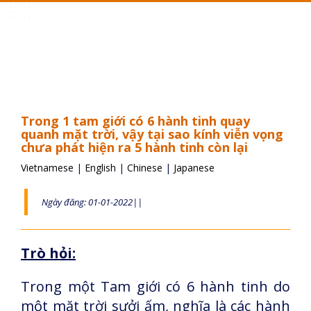
Toggle
navigation
Trong 1 tam giới có 6 hành tinh quay
quanh mặt trời, vậy tại sao kính viễn vọng
chưa phát hiện ra 5 hành tinh còn lại
Vietnamese
|
English
|
Chinese
|
Japanese
Ngày đăng: 01-01-2022||
Trò hỏi:
Trong một Tam giới có 6 hành tinh do
một mặt trời sưởi ấm, nghĩa là các hành