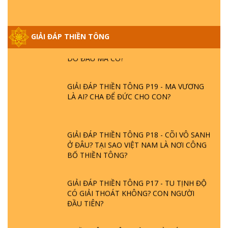
GIẢI ĐÁP THIỀN TÔNG ĐẶC BIỆT PHẦN 20
GIẢI ĐÁP THIỀN TÔNG
- BÁC NGUYỄN NHÂN LÀ AI? PHIỀN NÃO
DO ĐÂU MÀ CÓ?
GIẢI ĐÁP THIỀN TÔNG P19 - MA VƯƠNG
LÀ AI? CHA ĐỂ ĐỨC CHO CON?
GIẢI ĐÁP THIỀN TÔNG P18 - CÕI VÔ SANH
Ở ĐÂU? TẠI SAO VIỆT NAM LÀ NƠI CÔNG
BỐ THIỀN TÔNG?
GIẢI ĐÁP THIỀN TÔNG P17 - TU TỊNH ĐỘ
CÓ GIẢI THOÁT KHÔNG? CON NGƯỜI
ĐẦU TIÊN?
THIỀN TÔNG TÂN DIỆU - GIẢI ĐÁP P16 -