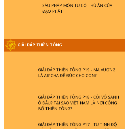
SÁU PHÁP MÔN TU CÓ THỦ ẤN CỦA
ĐẠO PHẬT
GIẢI ĐÁP VỀ LỄ TIỄN THIỀN TÔNG SƯ
NGỌC LÂM VỀ PHẬT GIỚI
GIẢI ĐÁP THIỀN TÔNG ĐẶC BIỆT PHẦN 20
GIẢI ĐÁP THIỀN TÔNG
- BÁC NGUYỄN NHÂN LÀ AI? PHIỀN NÃO
DO ĐÂU MÀ CÓ?
GIẢI ĐÁP THIỀN TÔNG P19 - MA VƯƠNG
LÀ AI? CHA ĐỂ ĐỨC CHO CON?
GIẢI ĐÁP THIỀN TÔNG P18 - CÕI VÔ SANH
Ở ĐÂU? TẠI SAO VIỆT NAM LÀ NƠI CÔNG
BỐ THIỀN TÔNG?
GIẢI ĐÁP THIỀN TÔNG P17 - TU TỊNH ĐỘ
CÓ GIẢI THOÁT KHÔNG? CON NGƯỜI