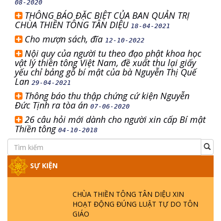
08-2020
THÔNG BÁO ĐẶC BIỆT CỦA BAN QUẢN TRỊ
CHÙA THIỀN TÔNG TÂN DIỆU
18-04-2021
Cho mượn sách, đĩa
12-10-2022
Nội quy của người tu theo đạo phật khoa học
vật lý thiền tông Việt Nam, đề xuất thu lại giấy
yếu chỉ bảng gỗ bí mật của bà Nguyễn Thị Quế
Lan
29-04-2021
Thông báo thu thập chứng cứ kiện Nguyễn
Đức Tịnh ra tòa án
07-06-2020
26 câu hỏi mới dành cho người xin cấp Bí mật
Thiền tông
04-10-2018
SỰ KIỆN
CHÙA THIỀN TÔNG TÂN DIỆU XIN
HOẠT ĐỘNG ĐÚNG LUẬT TỰ DO TÔN
GIÁO