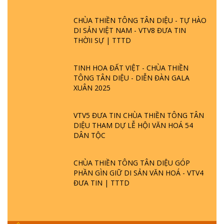
CHÙA THIỀN TÔNG TÂN DIỆU - TỰ HÀO
DI SẢN VIỆT NAM - VTV8 ĐƯA TIN
THỜII SỰ | TTTD
TINH HOA ĐẤT VIỆT - CHÙA THIỀN
TÔNG TÂN DIỆU - DIỄN ĐÀN GALA
XUÂN 2025
VTV5 ĐƯA TIN CHÙA THIỀN TÔNG TÂN
DIỆU THAM DỰ LỄ HỘI VĂN HOÁ 54
DÂN TỘC
CHÙA THIỀN TÔNG TÂN DIỆU GÓP
PHẦN GÌN GIỮ DI SẢN VĂN HOÁ - VTV4
ĐƯA TIN | TTTD