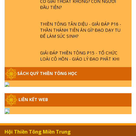
ĐẦU TIÊN?
THIỀN TÔNG TÂN DIỆU - GIẢI ĐÁP P16 -
THẦN THÁNH TIÊN ĂN GÌ? ĐẠO DẠY TU
ĐỂ LÀM SÚC SINH?
GIẢI ĐÁP THIỀN TÔNG P15 - TỔ CHỨC
LOÀI CÔ HỒN - GIÁO LÝ ĐẠO PHẬT KHI
NÀO XUẤT BẢN
SÁCH QUÝ THIỀN TÔNG HỌC
GIẢI ĐÁP THIỀN TÔNG ĐẶC BIỆT - P14 -
NGUỒN GỐC ÂM LỊCH DƯƠNG LỊCH -
TẦNG BÌNH LƯU LỚN ĐẾN ĐÂU
LIÊN KẾT WEB
GIẢI ĐÁP THIỀN TÔNG ĐẶC BIỆT - P13 -
CON NGƯỜI TU THÀNH PHẬT ĐƯỢC
KHÔNG? XÁ LỢI PHẬT THẬT - GIẢ | TTTD
Hội Thiền Tông Miền Trung