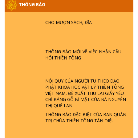
THÔNG BÁO
GIẢI ĐÁP ĐẶC BIỆT P25 - SUỐT 49 NĂM
PHẬT KHÔNG NÓI? HỘI LONG HOA LÀ
HỘI GÌ? TỬ VÌ ĐẠO
CHO MƯỢN SÁCH, ĐĨA
GIẢI ĐÁP ĐẶC BIỆT P24 - TÁNH PHẬT
ĐƯỢC HÌNH THÀNH NHƯ THẾ NÀO?
PHẬT GIỚI CÓ THỜI GIAN KHÔNG? |
THÔNG BÁO MỚI VỀ VIỆC NHẬN CÂU
TTTD
HỎI THIỀN TÔNG
GIẢI ĐÁP ĐẶC BIỆT P23 - THIÊN ĐÀNG Ở
ĐÂU? ĐỊA NGỤC Ở ĐÂU? ĐỨC CHÚA TRỜI
LÀ AI? QUỶ SA TĂNG? | TTTD
NỘI QUY CỦA NGƯỜI TU THEO ĐẠO
PHẬT KHOA HỌC VẬT LÝ THIỀN TÔNG
GIẢI ĐÁP THIỀN TÔNG ĐẶC BIỆT P22 - TẠI
VIỆT NAM, ĐỀ XUẤT THU LẠI GIẤY YẾU
SAO TRÁI ĐẤT NHIỀU THIÊN TAI - LŨ LỤT
CHỈ BẢNG GỖ BÍ MẬT CỦA BÀ NGUYỄN
- HỎA HOẠN | TTTD
THỊ QUẾ LAN
THÔNG BÁO ĐẶC BIỆT CỦA BAN QUẢN
TRỊ CHÙA THIỀN TÔNG TÂN DIỆU
GIẢI ĐÁP THIỀN TÔNG ĐẶC BIỆT P21 - TẠI
SAO ĐỨC PHẬT BƯỚC ĐI 7 BƯỚC TRÊN
HOA SEN ? | TTTD