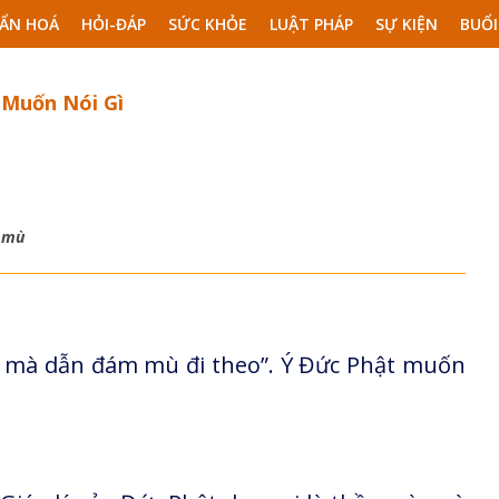
ẨN HOÁ
HỎI-ĐÁP
SỨC KHỎE
LUẬT PHÁP
SỰ KIỆN
BUỔI
 Muốn Nói Gì
y mù
ù mà dẫn đám mù đi theo”. Ý Đức Phật muốn