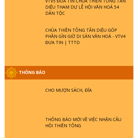
VTV5 ĐƯA TIN CHÙA THIỀN TÔNG TÂN
DIỆU THAM DỰ LỄ HỘI VĂN HOÁ 54
DÂN TỘC
CHÙA THIỀN TÔNG TÂN DIỆU GÓP
PHẦN GÌN GIỮ DI SẢN VĂN HOÁ - VTV4
ĐƯA TIN | TTTD
THÔNG BÁO
GIẢI ĐÁP ĐẶC BIỆT P25 - SUỐT 49 NĂM
PHẬT KHÔNG NÓI? HỘI LONG HOA LÀ
CHO MƯỢN SÁCH, ĐĨA
HỘI GÌ? TỬ VÌ ĐẠO
GIẢI ĐÁP ĐẶC BIỆT P24 - TÁNH PHẬT
ĐƯỢC HÌNH THÀNH NHƯ THẾ NÀO?
THÔNG BÁO MỚI VỀ VIỆC NHẬN CÂU
PHẬT GIỚI CÓ THỜI GIAN KHÔNG? |
HỎI THIỀN TÔNG
TTTD