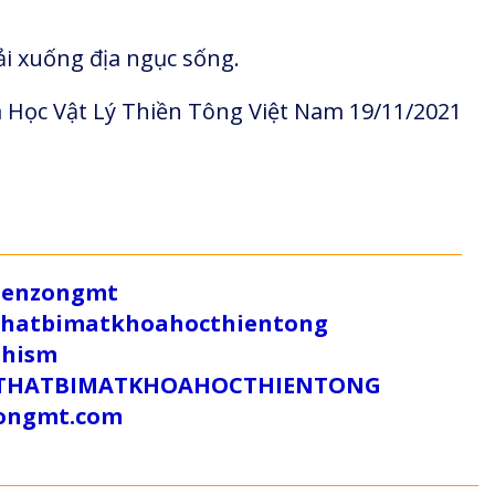
ải xuống địa ngục sống.
 Học Vật Lý Thiền Tông Việt Nam 19/11/2021
/zenzongmt
uthatbimatkhoahocthientong
dhism
/SUTHATBIMATKHOAHOCTHIENTONG
tongmt.com