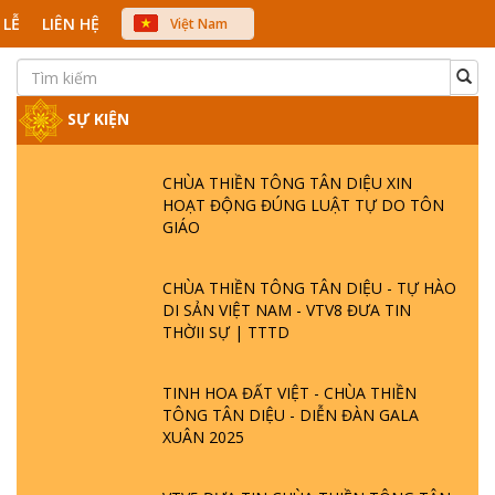
 LỄ
LIÊN HỆ
Việt Nam
中文
English
Japanese
SỰ KIỆN
CHÙA THIỀN TÔNG TÂN DIỆU XIN
HOẠT ĐỘNG ĐÚNG LUẬT TỰ DO TÔN
GIÁO
CHÙA THIỀN TÔNG TÂN DIỆU - TỰ HÀO
DI SẢN VIỆT NAM - VTV8 ĐƯA TIN
THỜII SỰ | TTTD
TINH HOA ĐẤT VIỆT - CHÙA THIỀN
TÔNG TÂN DIỆU - DIỄN ĐÀN GALA
XUÂN 2025