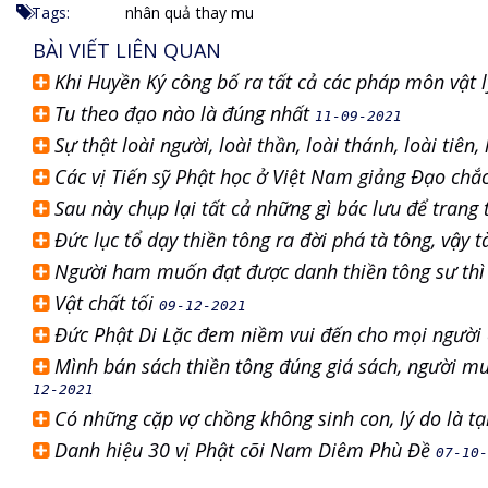
Tags:
nhân quả
thay mu
BÀI VIẾT LIÊN QUAN
Khi Huyền Ký công bố ra tất cả các pháp môn vật 
Tu theo đạo nào là đúng nhất
11-09-2021
Sự thật loài người, loài thần, loài thánh, loài tiên
Các vị Tiến sỹ Phật học ở Việt Nam giảng Đạo ch
Sau này chụp lại tất cả những gì bác lưu để trang 
Đức lục tổ dạy thiền tông ra đời phá tà tông, vậy 
Người ham muốn đạt được danh thiền tông sư thì
Vật chất tối
09-12-2021
Đức Phật Di Lặc đem niềm vui đến cho mọi người 
Mình bán sách thiền tông đúng giá sách, người mu
12-2021
Có những cặp vợ chồng không sinh con, lý do là t
Danh hiệu 30 vị Phật cõi Nam Diêm Phù Đề
07-10-