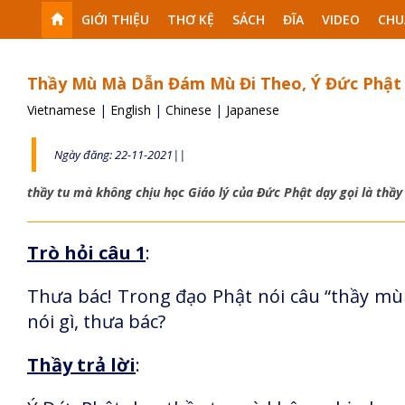
GIỚI THIỆU
THƠ KỆ
SÁCH
ĐĨA
VIDEO
CHU
Thầy Mù Mà Dẫn Đám Mù Đi Theo, Ý Đức Phật
Vietnamese
|
English
|
Chinese
|
Japanese
Ngày đăng: 22-11-2021||
thầy tu mà không chịu học Giáo lý của Đức Phật dạy gọi là thầ
Trò hỏi câu 1
:
Thưa bác! Trong đạo Phật nói câu “thầy m
nói gì, thưa bác?
Thầy trả lời
: