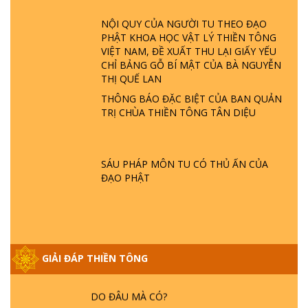
GIẢI ĐÁP ĐẶC BIỆT P23 - THIÊN ĐÀNG Ở
ĐÂU? ĐỊA NGỤC Ở ĐÂU? ĐỨC CHÚA TRỜI
NỘI QUY CỦA NGƯỜI TU THEO ĐẠO
LÀ AI? QUỶ SA TĂNG? | TTTD
PHẬT KHOA HỌC VẬT LÝ THIỀN TÔNG
VIỆT NAM, ĐỀ XUẤT THU LẠI GIẤY YẾU
CHỈ BẢNG GỖ BÍ MẬT CỦA BÀ NGUYỄN
GIẢI ĐÁP THIỀN TÔNG ĐẶC BIỆT P22 - TẠI
THỊ QUẾ LAN
SAO TRÁI ĐẤT NHIỀU THIÊN TAI - LŨ LỤT
- HỎA HOẠN | TTTD
THÔNG BÁO ĐẶC BIỆT CỦA BAN QUẢN
TRỊ CHÙA THIỀN TÔNG TÂN DIỆU
GIẢI ĐÁP THIỀN TÔNG ĐẶC BIỆT P21 - TẠI
SAO ĐỨC PHẬT BƯỚC ĐI 7 BƯỚC TRÊN
HOA SEN ? | TTTD
SÁU PHÁP MÔN TU CÓ THỦ ẤN CỦA
ĐẠO PHẬT
GIẢI ĐÁP VỀ LỄ TIỄN THIỀN TÔNG SƯ
NGỌC LÂM VỀ PHẬT GIỚI
GIẢI ĐÁP THIỀN TÔNG
GIẢI ĐÁP THIỀN TÔNG ĐẶC BIỆT PHẦN 20
- BÁC NGUYỄN NHÂN LÀ AI? PHIỀN NÃO
DO ĐÂU MÀ CÓ?