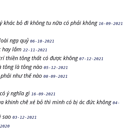
lý khác bỏ đi không tu nữa có phải không
16-09-2021
, loài ngạ quỷ
06-10-2021
ắc hay lắm
22-11-2021
trí thiền tông thất có được không
07-12-2021
tà tông là tông nào
05-12-2021
 phải như thế nào
08-09-2021
có ý nghĩa gì
16-09-2021
a khinh chê xé bỏ thì mình có bị ác đức không
04-
ại sao
03-12-2021
2020