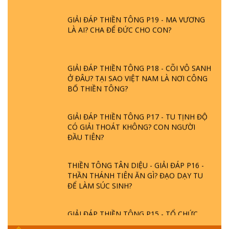
GIẢI ĐÁP THIỀN TÔNG P19 - MA VƯƠNG
LÀ AI? CHA ĐỂ ĐỨC CHO CON?
GIẢI ĐÁP THIỀN TÔNG P18 - CÕI VÔ SANH
Ở ĐÂU? TẠI SAO VIỆT NAM LÀ NƠI CÔNG
BỐ THIỀN TÔNG?
GIẢI ĐÁP THIỀN TÔNG P17 - TU TỊNH ĐỘ
CÓ GIẢI THOÁT KHÔNG? CON NGƯỜI
ĐẦU TIÊN?
THIỀN TÔNG TÂN DIỆU - GIẢI ĐÁP P16 -
THẦN THÁNH TIÊN ĂN GÌ? ĐẠO DẠY TU
ĐỂ LÀM SÚC SINH?
GIẢI ĐÁP THIỀN TÔNG P15 - TỔ CHỨC
LOÀI CÔ HỒN - GIÁO LÝ ĐẠO PHẬT KHI
NÀO XUẤT BẢN