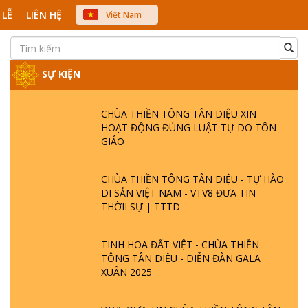
 LỄ
LIÊN HỆ
Việt Nam
中文
English
Japanese
SỰ KIỆN
CHÙA THIỀN TÔNG TÂN DIỆU XIN
HOẠT ĐỘNG ĐÚNG LUẬT TỰ DO TÔN
GIÁO
CHÙA THIỀN TÔNG TÂN DIỆU - TỰ HÀO
DI SẢN VIỆT NAM - VTV8 ĐƯA TIN
THỜII SỰ | TTTD
TINH HOA ĐẤT VIỆT - CHÙA THIỀN
TÔNG TÂN DIỆU - DIỄN ĐÀN GALA
XUÂN 2025