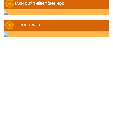
SÁCH QUÝ THIỀN TÔNG HỌC
GIẢI ĐÁP THIỀN TÔNG ĐẶC BIỆT - P14 -
NGUỒN GỐC ÂM LỊCH DƯƠNG LỊCH -
TẦNG BÌNH LƯU LỚN ĐẾN ĐÂU
LIÊN KẾT WEB
GIẢI ĐÁP THIỀN TÔNG ĐẶC BIỆT - P13 -
CON NGƯỜI TU THÀNH PHẬT ĐƯỢC
KHÔNG? XÁ LỢI PHẬT THẬT - GIẢ | TTTD
GIẢI ĐÁP THIỀN TÔNG ĐẶC BIỆT - P12 -
SỰ THẬT VỀ ĐẠI HỒNG THỦY? TRỜI ĐÁNH
THÁNH ĐÂM THẦN VẶN HỌNG?
GIẢI ĐÁP ĐẶC BIỆT 2024 - P11
GIẢI ĐÁP ĐẶC BIỆT 2024 – P10 – NGỒI
THIỀN BỊ CÔ HỒN NHẬP? TRƯỚC KHI TẮT