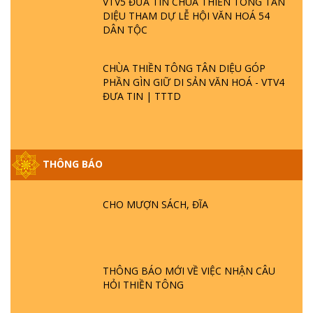
VTV5 ĐƯA TIN CHÙA THIỀN TÔNG TÂN
DIỆU THAM DỰ LỄ HỘI VĂN HOÁ 54
DÂN TỘC
CHÙA THIỀN TÔNG TÂN DIỆU GÓP
PHẦN GÌN GIỮ DI SẢN VĂN HOÁ - VTV4
ĐƯA TIN | TTTD
THÔNG BÁO
GIẢI ĐÁP ĐẶC BIỆT P25 - SUỐT 49 NĂM
PHẬT KHÔNG NÓI? HỘI LONG HOA LÀ
HỘI GÌ? TỬ VÌ ĐẠO
CHO MƯỢN SÁCH, ĐĨA
GIẢI ĐÁP ĐẶC BIỆT P24 - TÁNH PHẬT
ĐƯỢC HÌNH THÀNH NHƯ THẾ NÀO?
PHẬT GIỚI CÓ THỜI GIAN KHÔNG? |
THÔNG BÁO MỚI VỀ VIỆC NHẬN CÂU
TTTD
HỎI THIỀN TÔNG
GIẢI ĐÁP ĐẶC BIỆT P23 - THIÊN ĐÀNG Ở