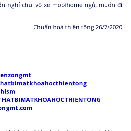
n nghỉ chui vô xe mobihome ngủ, muốn đi
Chuẩn hoá thiền tông 26/7/2020
/zenzongmt
uthatbimatkhoahocthientong
dhism
/SUTHATBIMATKHOAHOCTHIENTONG
tongmt.com