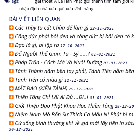
Tags:
giải thoát
A La Hán
Phật giới
thanh tịnh
tam giới
k
nhập định
nhà xưa
quê xưa
vĩnh hằng
BÀI VIẾT LIÊN QUAN
Các Thầy tu cất Chùa để làm gì
22-11-2021
Công đức phải bôi đen và công đức bị bôi đen có
Đạo là gì, ai lập ra
17-10-2021
Đố Người Thế Gian: Tu - Sỹ .....?
01-01-2021
Pháp Trần - Cách Mở Và Nuôi Dưỡng
01-01-2021
Tánh Thánh nằm bên tay phải, Tánh Tiên nằm bên t
Tánh Tiên có màu gì
12-11-2021
MẮT ĐẠO (KIẾN TÁNH)
29-12-2020
Thiền Tông Chỉ Lối Ai Đủ ...Đi..!
01-01-2021
Giới Thiệu Đạo Phật Khoa Học Thiền Tông
28-12-20
Niệm Nam Mô Bổn Sư Thích Ca Mâu Ni Phật bị ma
Cứ sống bình thường khi về già mới lấy tiền in sác
30-12-2021