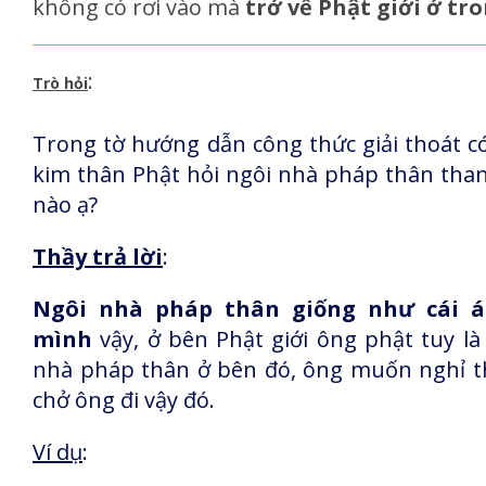
không có rơi vào mà
trở về Phật giới ở tr
:
Trò hỏi
Trong tờ hướng dẫn công thức giải thoát c
kim thân Phật hỏi ngôi nhà pháp thân than
nào ạ?
Thầy trả lời
:
Ngôi nhà pháp thân giống như cái á
mình
vậy, ở bên Phật giới ông phật tuy 
nhà pháp thân ở bên đó, ông muốn nghỉ thì 
chở ông đi vậy đó.
Ví dụ
: