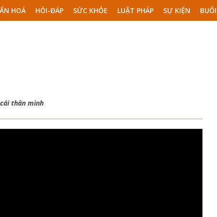
ẨN HOÁ
HỎI-ĐÁP
SỨC KHỎE
LUẬT PHÁP
SỰ KIỆN
BUỔI
 cái thân mình