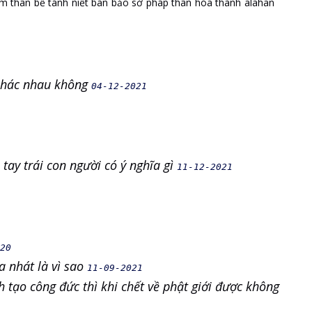
im thân
bể tánh
niết bàn
bảo sở
pháp thân
hóa thành
alahan
 khác nhau không
04-12-2021
ay trái con người có ý nghĩa gì
11-12-2021
20
 nhát là vì sao
11-09-2021
h tạo công đức thì khi chết về phật giới được không