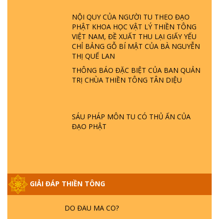
ĐÂU? ĐỊA NGỤC Ở ĐÂU? ĐỨC CHÚA TRỜI
LÀ AI? QUỶ SA TĂNG? | TTTD
NỘI QUY CỦA NGƯỜI TU THEO ĐẠO
PHẬT KHOA HỌC VẬT LÝ THIỀN TÔNG
VIỆT NAM, ĐỀ XUẤT THU LẠI GIẤY YẾU
GIẢI ĐÁP THIỀN TÔNG ĐẶC BIỆT P22 - TẠI
CHỈ BẢNG GỖ BÍ MẬT CỦA BÀ NGUYỄN
SAO TRÁI ĐẤT NHIỀU THIÊN TAI - LŨ LỤT
THỊ QUẾ LAN
- HỎA HOẠN | TTTD
THÔNG BÁO ĐẶC BIỆT CỦA BAN QUẢN
TRỊ CHÙA THIỀN TÔNG TÂN DIỆU
GIẢI ĐÁP THIỀN TÔNG ĐẶC BIỆT P21 - TẠI
SAO ĐỨC PHẬT BƯỚC ĐI 7 BƯỚC TRÊN
HOA SEN ? | TTTD
SÁU PHÁP MÔN TU CÓ THỦ ẤN CỦA
ĐẠO PHẬT
GIẢI ĐÁP VỀ LỄ TIỄN THIỀN TÔNG SƯ
NGỌC LÂM VỀ PHẬT GIỚI
GIẢI ĐÁP THIỀN TÔNG ĐẶC BIỆT PHẦN 20
GIẢI ĐÁP THIỀN TÔNG
- BÁC NGUYỄN NHÂN LÀ AI? PHIỀN NÃO
DO ĐÂU MÀ CÓ?