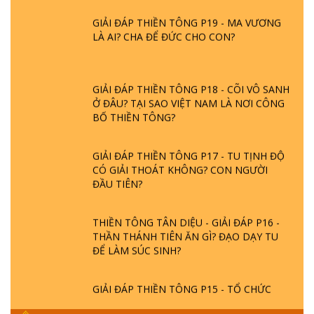
GIẢI ĐÁP THIỀN TÔNG P19 - MA VƯƠNG
LÀ AI? CHA ĐỂ ĐỨC CHO CON?
GIẢI ĐÁP THIỀN TÔNG P18 - CÕI VÔ SANH
Ở ĐÂU? TẠI SAO VIỆT NAM LÀ NƠI CÔNG
BỐ THIỀN TÔNG?
GIẢI ĐÁP THIỀN TÔNG P17 - TU TỊNH ĐỘ
CÓ GIẢI THOÁT KHÔNG? CON NGƯỜI
ĐẦU TIÊN?
THIỀN TÔNG TÂN DIỆU - GIẢI ĐÁP P16 -
THẦN THÁNH TIÊN ĂN GÌ? ĐẠO DẠY TU
ĐỂ LÀM SÚC SINH?
GIẢI ĐÁP THIỀN TÔNG P15 - TỔ CHỨC
LOÀI CÔ HỒN - GIÁO LÝ ĐẠO PHẬT KHI
NÀO XUẤT BẢN