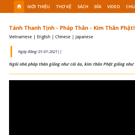
GIỚI THIỆU
THƠ KỆ
SÁCH
ĐĨA
VIDEO
CHU
Tánh Thanh Tịnh - Pháp Thân - Kim Thân Phật!
Vietnamese
|
English
|
Chinese
|
Japanese
Ngày đăng: 01-01-2021||
Ngôi nhà pháp thân giống như cái áo, kim thân Phật giống như