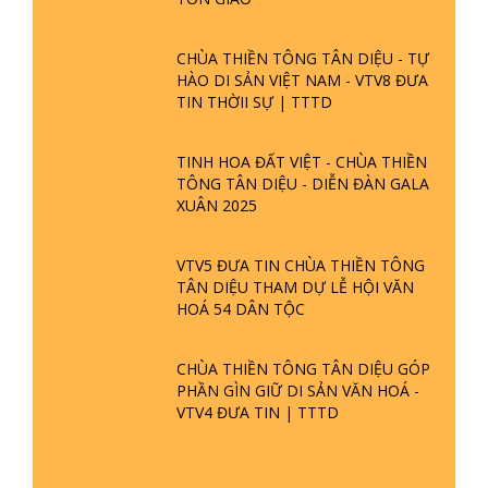
CHÙA THIỀN TÔNG TÂN DIỆU - TỰ
HÀO DI SẢN VIỆT NAM - VTV8 ĐƯA
TIN THỜII SỰ | TTTD
TINH HOA ĐẤT VIỆT - CHÙA THIỀN
TÔNG TÂN DIỆU - DIỄN ĐÀN GALA
XUÂN 2025
VTV5 ĐƯA TIN CHÙA THIỀN TÔNG
TÂN DIỆU THAM DỰ LỄ HỘI VĂN
HOÁ 54 DÂN TỘC
CHÙA THIỀN TÔNG TÂN DIỆU GÓP
PHẦN GÌN GIỮ DI SẢN VĂN HOÁ -
VTV4 ĐƯA TIN | TTTD