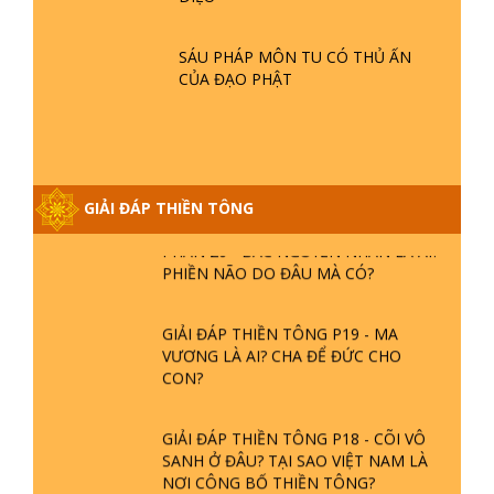
GIẢI ĐÁP THIỀN TÔNG ĐẶC BIỆT P21
- TẠI SAO ĐỨC PHẬT BƯỚC ĐI 7
SÁU PHÁP MÔN TU CÓ THỦ ẤN
BƯỚC TRÊN HOA SEN ? | TTTD
CỦA ĐẠO PHẬT
GIẢI ĐÁP VỀ LỄ TIỄN THIỀN TÔNG SƯ
NGỌC LÂM VỀ PHẬT GIỚI
GIẢI ĐÁP THIỀN TÔNG
GIẢI ĐÁP THIỀN TÔNG ĐẶC BIỆT
PHẦN 20 - BÁC NGUYỄN NHÂN LÀ AI?
PHIỀN NÃO DO ĐÂU MÀ CÓ?
GIẢI ĐÁP THIỀN TÔNG P19 - MA
VƯƠNG LÀ AI? CHA ĐỂ ĐỨC CHO
CON?
GIẢI ĐÁP THIỀN TÔNG P18 - CÕI VÔ
SANH Ở ĐÂU? TẠI SAO VIỆT NAM LÀ
NƠI CÔNG BỐ THIỀN TÔNG?