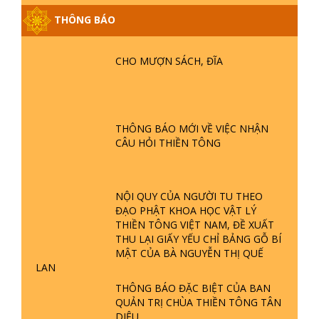
THÔNG BÁO
GIẢI ĐÁP ĐẶC BIỆT P25 - SUỐT 49
CHO MƯỢN SÁCH, ĐĨA
NĂM PHẬT KHÔNG NÓI? HỘI LONG
HOA LÀ HỘI GÌ? TỬ VÌ ĐẠO
GIẢI ĐÁP ĐẶC BIỆT P24 - TÁNH PHẬT
THÔNG BÁO MỚI VỀ VIỆC NHẬN
ĐƯỢC HÌNH THÀNH NHƯ THẾ NÀO?
CÂU HỎI THIỀN TÔNG
PHẬT GIỚI CÓ THỜI GIAN KHÔNG? |
TTTD
GIẢI ĐÁP ĐẶC BIỆT P23 - THIÊN
NỘI QUY CỦA NGƯỜI TU THEO
ĐÀNG Ở ĐÂU? ĐỊA NGỤC Ở ĐÂU?
ĐẠO PHẬT KHOA HỌC VẬT LÝ
ĐỨC CHÚA TRỜI LÀ AI? QUỶ SA
THIỀN TÔNG VIỆT NAM, ĐỀ XUẤT
TĂNG? | TTTD
THU LẠI GIẤY YẾU CHỈ BẢNG GỖ BÍ
MẬT CỦA BÀ NGUYỄN THỊ QUẾ
GIẢI ĐÁP THIỀN TÔNG ĐẶC BIỆT P22
LAN
- TẠI SAO TRÁI ĐẤT NHIỀU THIÊN TAI
THÔNG BÁO ĐẶC BIỆT CỦA BAN
- LŨ LỤT - HỎA HOẠN | TTTD
QUẢN TRỊ CHÙA THIỀN TÔNG TÂN
DIỆU