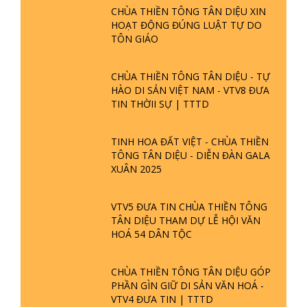
CHÙA THIỀN TÔNG TÂN DIỆU XIN
HOẠT ĐỘNG ĐÚNG LUẬT TỰ DO
TÔN GIÁO
CHÙA THIỀN TÔNG TÂN DIỆU - TỰ
HÀO DI SẢN VIỆT NAM - VTV8 ĐƯA
TIN THỜII SỰ | TTTD
TINH HOA ĐẤT VIỆT - CHÙA THIỀN
TÔNG TÂN DIỆU - DIỄN ĐÀN GALA
XUÂN 2025
VTV5 ĐƯA TIN CHÙA THIỀN TÔNG
TÂN DIỆU THAM DỰ LỄ HỘI VĂN
HOÁ 54 DÂN TỘC
CHÙA THIỀN TÔNG TÂN DIỆU GÓP
PHẦN GÌN GIỮ DI SẢN VĂN HOÁ -
VTV4 ĐƯA TIN | TTTD