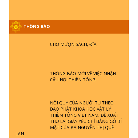
THÔNG BÁO
GIẢI ĐÁP ĐẶC BIỆT P25 - SUỐT 49
NĂM PHẬT KHÔNG NÓI? HỘI LONG
CHO MƯỢN SÁCH, ĐĨA
HOA LÀ HỘI GÌ? TỬ VÌ ĐẠO
GIẢI ĐÁP ĐẶC BIỆT P24 - TÁNH PHẬT
ĐƯỢC HÌNH THÀNH NHƯ THẾ NÀO?
THÔNG BÁO MỚI VỀ VIỆC NHẬN
PHẬT GIỚI CÓ THỜI GIAN KHÔNG? |
CÂU HỎI THIỀN TÔNG
TTTD
GIẢI ĐÁP ĐẶC BIỆT P23 - THIÊN
ĐÀNG Ở ĐÂU? ĐỊA NGỤC Ở ĐÂU?
NỘI QUY CỦA NGƯỜI TU THEO
ĐỨC CHÚA TRỜI LÀ AI? QUỶ SA
ĐẠO PHẬT KHOA HỌC VẬT LÝ
TĂNG? | TTTD
THIỀN TÔNG VIỆT NAM, ĐỀ XUẤT
THU LẠI GIẤY YẾU CHỈ BẢNG GỖ BÍ
GIẢI ĐÁP THIỀN TÔNG ĐẶC BIỆT P22
MẬT CỦA BÀ NGUYỄN THỊ QUẾ
- TẠI SAO TRÁI ĐẤT NHIỀU THIÊN TAI
LAN
- LŨ LỤT - HỎA HOẠN | TTTD