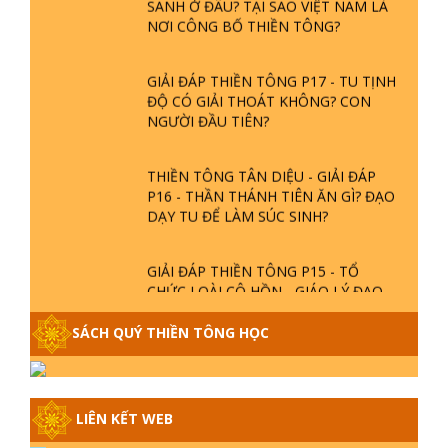
SANH Ở ĐÂU? TẠI SAO VIỆT NAM LÀ
NƠI CÔNG BỐ THIỀN TÔNG?
GIẢI ĐÁP THIỀN TÔNG P17 - TU TỊNH
ĐỘ CÓ GIẢI THOÁT KHÔNG? CON
NGƯỜI ĐẦU TIÊN?
THIỀN TÔNG TÂN DIỆU - GIẢI ĐÁP
P16 - THẦN THÁNH TIÊN ĂN GÌ? ĐẠO
DẠY TU ĐỂ LÀM SÚC SINH?
GIẢI ĐÁP THIỀN TÔNG P15 - TỔ
CHỨC LOÀI CÔ HỒN - GIÁO LÝ ĐẠO
PHẬT KHI NÀO XUẤT BẢN
SÁCH QUÝ THIỀN TÔNG HỌC
GIẢI ĐÁP THIỀN TÔNG ĐẶC BIỆT -
P14 - NGUỒN GỐC ÂM LỊCH DƯƠNG
LỊCH - TẦNG BÌNH LƯU LỚN ĐẾN
LIÊN KẾT WEB
ĐÂU