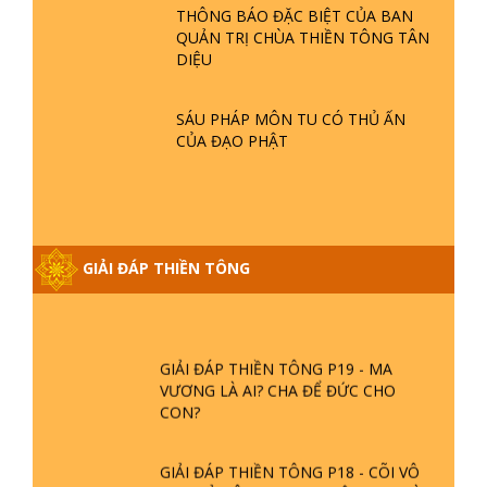
THÔNG BÁO ĐẶC BIỆT CỦA BAN
QUẢN TRỊ CHÙA THIỀN TÔNG TÂN
GIẢI ĐÁP THIỀN TÔNG ĐẶC BIỆT P21
DIỆU
- TẠI SAO ĐỨC PHẬT BƯỚC ĐI 7
BƯỚC TRÊN HOA SEN ? | TTTD
SÁU PHÁP MÔN TU CÓ THỦ ẤN
CỦA ĐẠO PHẬT
GIẢI ĐÁP VỀ LỄ TIỄN THIỀN TÔNG SƯ
NGỌC LÂM VỀ PHẬT GIỚI
GIẢI ĐÁP THIỀN TÔNG ĐẶC BIỆT
GIẢI ĐÁP THIỀN TÔNG
PHẦN 20 - BÁC NGUYỄN NHÂN LÀ AI?
PHIỀN NÃO DO ĐÂU MÀ CÓ?
GIẢI ĐÁP THIỀN TÔNG P19 - MA
VƯƠNG LÀ AI? CHA ĐỂ ĐỨC CHO
CON?
GIẢI ĐÁP THIỀN TÔNG P18 - CÕI VÔ