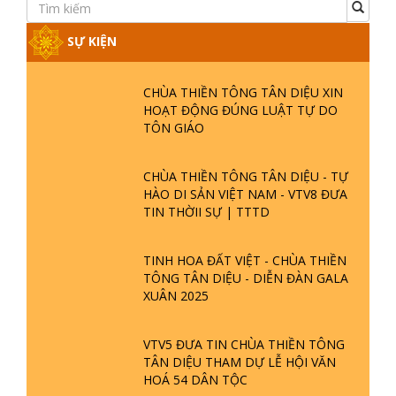
Ngày đăng : 01-01-2021 07:01:21
thiền tông tuyệt đối không có rủ ai hết - và
không mời ai - mà không giúp ai được.
Xem thêm
«
‹
1
2
3
4
5
›
»
SỰ KIỆN
CHÙA THIỀN TÔNG TÂN DIỆU XIN
HOẠT ĐỘNG ĐÚNG LUẬT TỰ DO
TÔN GIÁO