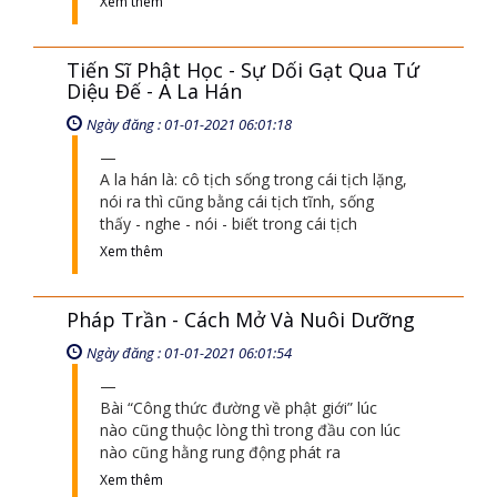
Trên thế gian này có câu: trên “dương gian
âm phủ đồng nhất lý” này luật pháp không
cột được cái loài
Xem thêm
Tiến Sĩ Phật Học - Sự Dối Gạt Qua Tứ
Diệu Đế - A La Hán
Ngày đăng : 01-01-2021 06:01:18
A la hán là: cô tịch sống trong cái tịch lặng,
nói ra thì cũng bằng cái tịch tĩnh, sống
thấy - nghe - nói - biết trong cái tịch
Xem thêm
Pháp Trần - Cách Mở Và Nuôi Dưỡng