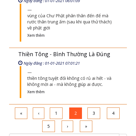
trên trái đất này ngoài thiền tông không có
cái pháp nào mà dạy con người đi ra cái
quy luật nhân quả luân
Xem thêm
Bí Mật Khoa Hoc Sức Hút Trái Đất Và
Siêu Hình Qua Lời Dạy 2620 Năm
Ngày đăng : 01-01-2021 06:01:09
vùng của Chư Phật phân thân đến để mà
rước thân trung ấm (sau khi qua thử thách)
về phật giới
Xem thêm
Thiền Tông - Bình Thường Là Đúng