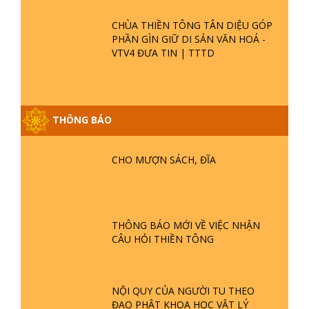
CHÙA THIỀN TÔNG TÂN DIỆU - TỰ
HÀO DI SẢN VIỆT NAM - VTV8 ĐƯA
TIN THỜII SỰ | TTTD
TINH HOA ĐẤT VIỆT - CHÙA THIỀN
TÔNG TÂN DIỆU - DIỄN ĐÀN GALA
XUÂN 2025
VTV5 ĐƯA TIN CHÙA THIỀN TÔNG
TÂN DIỆU THAM DỰ LỄ HỘI VĂN
HOÁ 54 DÂN TỘC
CHÙA THIỀN TÔNG TÂN DIỆU GÓP
PHẦN GÌN GIỮ DI SẢN VĂN HOÁ -
VTV4 ĐƯA TIN | TTTD
GIẢI ĐÁP ĐẶC BIỆT P25 - SUỐT 49
THÔNG BÁO