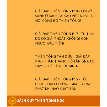
SÁU PHÁP MÔN TU CÓ THỦ ẤN
GIẢI ĐÁP VỀ LỄ TIỄN THIỀN TÔNG SƯ
CỦA ĐẠO PHẬT
NGỌC LÂM VỀ PHẬT GIỚI
GIẢI ĐÁP THIỀN TÔNG ĐẶC BIỆT
PHẦN 20 - BÁC NGUYỄN NHÂN LÀ AI?
PHIỀN NÃO DO ĐÂU MÀ CÓ?
GIẢI ĐÁP THIỀN TÔNG
GIẢI ĐÁP THIỀN TÔNG P19 - MA
VƯƠNG LÀ AI? CHA ĐỂ ĐỨC CHO
CON?
GIẢI ĐÁP THIỀN TÔNG P18 - CÕI VÔ
SANH Ở ĐÂU? TẠI SAO VIỆT NAM LÀ
NƠI CÔNG BỐ THIỀN TÔNG?
GIẢI ĐÁP THIỀN TÔNG P17 - TU TỊNH
ĐỘ CÓ GIẢI THOÁT KHÔNG? CON
NGƯỜI ĐẦU TIÊN?