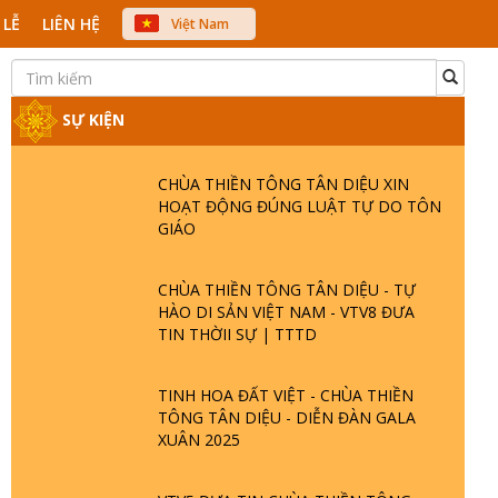
 LỄ
LIÊN HỆ
Việt Nam
中文
English
Japanese
SỰ KIỆN
CHÙA THIỀN TÔNG TÂN DIỆU XIN
HOẠT ĐỘNG ĐÚNG LUẬT TỰ DO TÔN
GIÁO
CHÙA THIỀN TÔNG TÂN DIỆU - TỰ
HÀO DI SẢN VIỆT NAM - VTV8 ĐƯA
TIN THỜII SỰ | TTTD
TINH HOA ĐẤT VIỆT - CHÙA THIỀN
TÔNG TÂN DIỆU - DIỄN ĐÀN GALA
XUÂN 2025