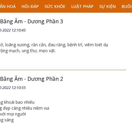
ẨN HOÁ
HỎI-ĐÁP
SỨC KHỎE
LUẬT PHÁP
SỰ KIỆN
BUỔI
 Bằng Âm - Dương Phần 3
0-2022 12:10:45
, loãng xương, rắn cắn, đau răng, bệnh trĩ, viêm loét dạ
động mạch, ung thư, mẹo vặt.
 Bằng Âm - Dương Phần 2
0-2022 12:10:55
ng khoái bao nhiêu
g đẹp càng nhiều niềm vui
với mọi người
ng sáng