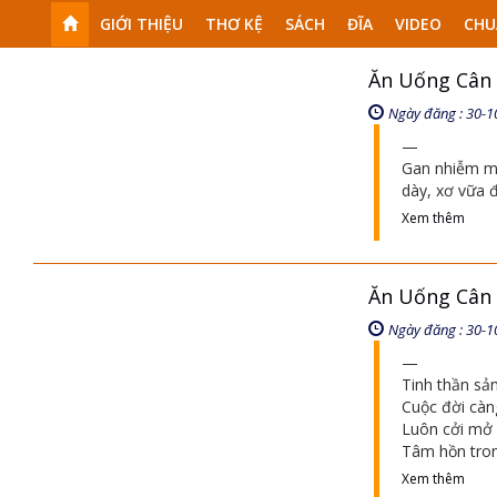
GIỚI THIỆU
THƠ KỆ
SÁCH
ĐĨA
VIDEO
CHU
Ăn Uống Cân
Ngày đăng : 30-1
Gan nhiễm mở
dày, xơ vữa 
Xem thêm
Ăn Uống Cân
Ngày đăng : 30-1
Tinh thần sả
Cuộc đời càn
Luôn cởi mở 
Tâm hồn tro
Xem thêm