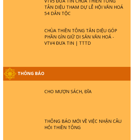
VTV5 ĐƯA TIN CHÙA THIỀN TÔNG
TÂN DIỆU THAM DỰ LỄ HỘI VĂN HOÁ
54 DÂN TỘC
CHÙA THIỀN TÔNG TÂN DIỆU GÓP
PHẦN GÌN GIỮ DI SẢN VĂN HOÁ -
VTV4 ĐƯA TIN | TTTD
THÔNG BÁO
GIẢI ĐÁP ĐẶC BIỆT P25 - SUỐT 49 NĂM
PHẬT KHÔNG NÓI? HỘI LONG HOA LÀ
HỘI GÌ? TỬ VÌ ĐẠO
CHO MƯỢN SÁCH, ĐĨA
GIẢI ĐÁP ĐẶC BIỆT P24 - TÁNH PHẬT
ĐƯỢC HÌNH THÀNH NHƯ THẾ NÀO?
PHẬT GIỚI CÓ THỜI GIAN KHÔNG? |
THÔNG BÁO MỚI VỀ VIỆC NHẬN CÂU
TTTD
HỎI THIỀN TÔNG
GIẢI ĐÁP ĐẶC BIỆT P23 - THIÊN ĐÀNG Ở