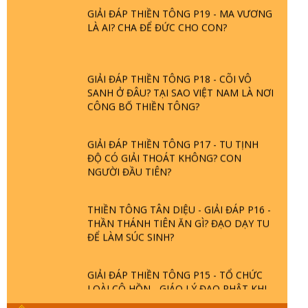
GIẢI ĐÁP THIỀN TÔNG P19 - MA VƯƠNG
LÀ AI? CHA ĐỂ ĐỨC CHO CON?
GIẢI ĐÁP THIỀN TÔNG P18 - CÕI VÔ
SANH Ở ĐÂU? TẠI SAO VIỆT NAM LÀ NƠI
CÔNG BỐ THIỀN TÔNG?
GIẢI ĐÁP THIỀN TÔNG P17 - TU TỊNH
ĐỘ CÓ GIẢI THOÁT KHÔNG? CON
NGƯỜI ĐẦU TIÊN?
THIỀN TÔNG TÂN DIỆU - GIẢI ĐÁP P16 -
THẦN THÁNH TIÊN ĂN GÌ? ĐẠO DẠY TU
ĐỂ LÀM SÚC SINH?
GIẢI ĐÁP THIỀN TÔNG P15 - TỔ CHỨC
LOÀI CÔ HỒN - GIÁO LÝ ĐẠO PHẬT KHI
NÀO XUẤT BẢN