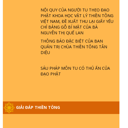
ĐÂU? ĐỊA NGỤC Ở ĐÂU? ĐỨC CHÚA
TRỜI LÀ AI? QUỶ SA TĂNG? | TTTD
NỘI QUY CỦA NGƯỜI TU THEO ĐẠO
PHẬT KHOA HỌC VẬT LÝ THIỀN TÔNG
VIỆT NAM, ĐỀ XUẤT THU LẠI GIẤY YẾU
GIẢI ĐÁP THIỀN TÔNG ĐẶC BIỆT P22 -
CHỈ BẢNG GỖ BÍ MẬT CỦA BÀ
TẠI SAO TRÁI ĐẤT NHIỀU THIÊN TAI - LŨ
NGUYỄN THỊ QUẾ LAN
LỤT - HỎA HOẠN | TTTD
THÔNG BÁO ĐẶC BIỆT CỦA BAN
QUẢN TRỊ CHÙA THIỀN TÔNG TÂN
GIẢI ĐÁP THIỀN TÔNG ĐẶC BIỆT P21 -
DIỆU
TẠI SAO ĐỨC PHẬT BƯỚC ĐI 7 BƯỚC
TRÊN HOA SEN ? | TTTD
SÁU PHÁP MÔN TU CÓ THỦ ẤN CỦA
ĐẠO PHẬT
GIẢI ĐÁP VỀ LỄ TIỄN THIỀN TÔNG SƯ
NGỌC LÂM VỀ PHẬT GIỚI
GIẢI ĐÁP THIỀN TÔNG ĐẶC BIỆT PHẦN
GIẢI ĐÁP THIỀN TÔNG
20 - BÁC NGUYỄN NHÂN LÀ AI? PHIỀN
NÃO DO ĐÂU MÀ CÓ?