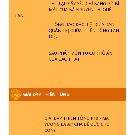
GIẢI ĐÁP THIỀN TÔNG ĐẶC BIỆT P22
THU LẠI GIẤY YẾU CHỈ BẢNG GỖ BÍ
- TẠI SAO TRÁI ĐẤT NHIỀU THIÊN TAI
MẬT CỦA BÀ NGUYỄN THỊ QUẾ
- LŨ LỤT - HỎA HOẠN | TTTD
LAN
THÔNG BÁO ĐẶC BIỆT CỦA BAN
QUẢN TRỊ CHÙA THIỀN TÔNG TÂN
GIẢI ĐÁP THIỀN TÔNG ĐẶC BIỆT P21
DIỆU
- TẠI SAO ĐỨC PHẬT BƯỚC ĐI 7
BƯỚC TRÊN HOA SEN ? | TTTD
SÁU PHÁP MÔN TU CÓ THỦ ẤN
CỦA ĐẠO PHẬT
GIẢI ĐÁP VỀ LỄ TIỄN THIỀN TÔNG SƯ
NGỌC LÂM VỀ PHẬT GIỚI
GIẢI ĐÁP THIỀN TÔNG ĐẶC BIỆT
PHẦN 20 - BÁC NGUYỄN NHÂN LÀ AI?
GIẢI ĐÁP THIỀN TÔNG
PHIỀN NÃO DO ĐÂU MÀ CÓ?
GIẢI ĐÁP THIỀN TÔNG P19 - MA
VƯƠNG LÀ AI? CHA ĐỂ ĐỨC CHO
CON?