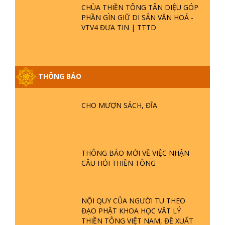
CHÙA THIỀN TÔNG TÂN DIỆU GÓP
PHẦN GÌN GIỮ DI SẢN VĂN HOÁ -
VTV4 ĐƯA TIN | TTTD
THÔNG BÁO
GIẢI ĐÁP ĐẶC BIỆT P25 - SUỐT 49
NĂM PHẬT KHÔNG NÓI? HỘI LONG
HOA LÀ HỘI GÌ? TỬ VÌ ĐẠO
CHO MƯỢN SÁCH, ĐĨA
GIẢI ĐÁP ĐẶC BIỆT P24 - TÁNH PHẬT
ĐƯỢC HÌNH THÀNH NHƯ THẾ NÀO?
PHẬT GIỚI CÓ THỜI GIAN KHÔNG? |
THÔNG BÁO MỚI VỀ VIỆC NHẬN
TTTD
CÂU HỎI THIỀN TÔNG
GIẢI ĐÁP ĐẶC BIỆT P23 - THIÊN
ĐÀNG Ở ĐÂU? ĐỊA NGỤC Ở ĐÂU?
ĐỨC CHÚA TRỜI LÀ AI? QUỶ SA
NỘI QUY CỦA NGƯỜI TU THEO
TĂNG? | TTTD
ĐẠO PHẬT KHOA HỌC VẬT LÝ
THIỀN TÔNG VIỆT NAM, ĐỀ XUẤT