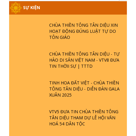
SỰ KIỆN
CHÙA THIỀN TÔNG TÂN DIỆU XIN
HOẠT ĐỘNG ĐÚNG LUẬT TỰ DO
TÔN GIÁO
CHÙA THIỀN TÔNG TÂN DIỆU - TỰ
HÀO DI SẢN VIỆT NAM - VTV8 ĐƯA
TIN THỜII SỰ | TTTD
TINH HOA ĐẤT VIỆT - CHÙA THIỀN
TÔNG TÂN DIỆU - DIỄN ĐÀN GALA
XUÂN 2025
VTV5 ĐƯA TIN CHÙA THIỀN TÔNG
TÂN DIỆU THAM DỰ LỄ HỘI VĂN
HOÁ 54 DÂN TỘC