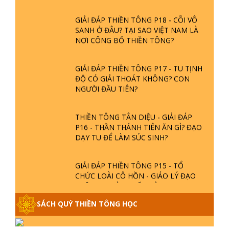
GIẢI ĐÁP THIỀN TÔNG P18 - CÕI VÔ
SANH Ở ĐÂU? TẠI SAO VIỆT NAM LÀ
NƠI CÔNG BỐ THIỀN TÔNG?
GIẢI ĐÁP THIỀN TÔNG P17 - TU TỊNH
ĐỘ CÓ GIẢI THOÁT KHÔNG? CON
NGƯỜI ĐẦU TIÊN?
THIỀN TÔNG TÂN DIỆU - GIẢI ĐÁP
P16 - THẦN THÁNH TIÊN ĂN GÌ? ĐẠO
DẠY TU ĐỂ LÀM SÚC SINH?
GIẢI ĐÁP THIỀN TÔNG P15 - TỔ
CHỨC LOÀI CÔ HỒN - GIÁO LÝ ĐẠO
PHẬT KHI NÀO XUẤT BẢN
SÁCH QUÝ THIỀN TÔNG HỌC
GIẢI ĐÁP THIỀN TÔNG ĐẶC BIỆT -
P14 - NGUỒN GỐC ÂM LỊCH DƯƠNG