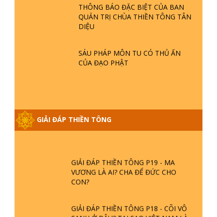
THÔNG BÁO ĐẶC BIỆT CỦA BAN
QUẢN TRỊ CHÙA THIỀN TÔNG TÂN
GIẢI ĐÁP THIỀN TÔNG ĐẶC BIỆT P21
DIỆU
- TẠI SAO ĐỨC PHẬT BƯỚC ĐI 7
BƯỚC TRÊN HOA SEN ? | TTTD
SÁU PHÁP MÔN TU CÓ THỦ ẤN
CỦA ĐẠO PHẬT
GIẢI ĐÁP VỀ LỄ TIỄN THIỀN TÔNG SƯ
NGỌC LÂM VỀ PHẬT GIỚI
GIẢI ĐÁP THIỀN TÔNG ĐẶC BIỆT
GIẢI ĐÁP THIỀN TÔNG
PHẦN 20 - BÁC NGUYỄN NHÂN LÀ AI?
PHIỀN NÃO DO ĐÂU MÀ CÓ?
GIẢI ĐÁP THIỀN TÔNG P19 - MA
VƯƠNG LÀ AI? CHA ĐỂ ĐỨC CHO
CON?
GIẢI ĐÁP THIỀN TÔNG P18 - CÕI VÔ
SANH Ở ĐÂU? TẠI SAO VIỆT NAM LÀ