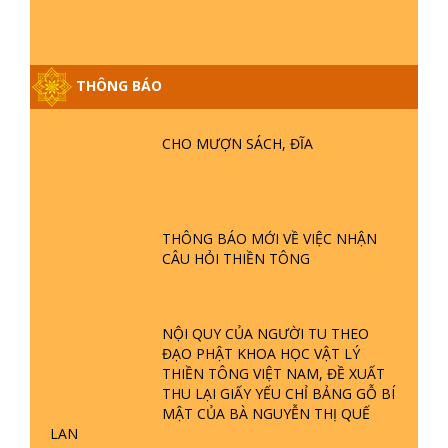
THÔNG BÁO
GIẢI ĐÁP ĐẶC BIỆT P25 - SUỐT 49
NĂM PHẬT KHÔNG NÓI? HỘI LONG
CHO MƯỢN SÁCH, ĐĨA
HOA LÀ HỘI GÌ? TỬ VÌ ĐẠO
GIẢI ĐÁP ĐẶC BIỆT P24 - TÁNH PHẬT
ĐƯỢC HÌNH THÀNH NHƯ THẾ NÀO?
THÔNG BÁO MỚI VỀ VIỆC NHẬN
PHẬT GIỚI CÓ THỜI GIAN KHÔNG? |
CÂU HỎI THIỀN TÔNG
TTTD
GIẢI ĐÁP ĐẶC BIỆT P23 - THIÊN
ĐÀNG Ở ĐÂU? ĐỊA NGỤC Ở ĐÂU?
NỘI QUY CỦA NGƯỜI TU THEO
ĐỨC CHÚA TRỜI LÀ AI? QUỶ SA
ĐẠO PHẬT KHOA HỌC VẬT LÝ
TĂNG? | TTTD
THIỀN TÔNG VIỆT NAM, ĐỀ XUẤT
THU LẠI GIẤY YẾU CHỈ BẢNG GỖ BÍ
GIẢI ĐÁP THIỀN TÔNG ĐẶC BIỆT P22
MẬT CỦA BÀ NGUYỄN THỊ QUẾ
- TẠI SAO TRÁI ĐẤT NHIỀU THIÊN TAI
LAN
- LŨ LỤT - HỎA HOẠN | TTTD