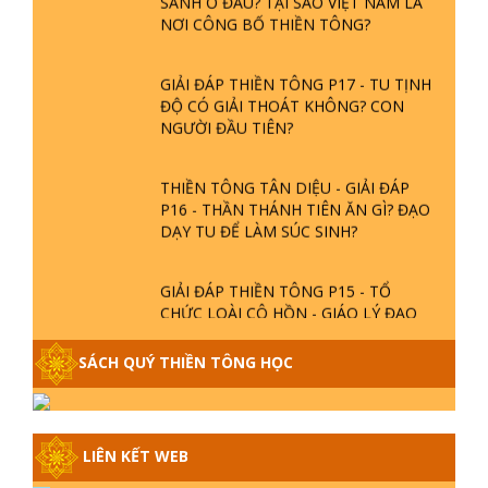
NƠI CÔNG BỐ THIỀN TÔNG?
GIẢI ĐÁP THIỀN TÔNG P17 - TU TỊNH
ĐỘ CÓ GIẢI THOÁT KHÔNG? CON
NGƯỜI ĐẦU TIÊN?
THIỀN TÔNG TÂN DIỆU - GIẢI ĐÁP
P16 - THẦN THÁNH TIÊN ĂN GÌ? ĐẠO
DẠY TU ĐỂ LÀM SÚC SINH?
GIẢI ĐÁP THIỀN TÔNG P15 - TỔ
CHỨC LOÀI CÔ HỒN - GIÁO LÝ ĐẠO
PHẬT KHI NÀO XUẤT BẢN
SÁCH QUÝ THIỀN TÔNG HỌC
GIẢI ĐÁP THIỀN TÔNG ĐẶC BIỆT -
P14 - NGUỒN GỐC ÂM LỊCH DƯƠNG
LỊCH - TẦNG BÌNH LƯU LỚN ĐẾN
ĐÂU
LIÊN KẾT WEB