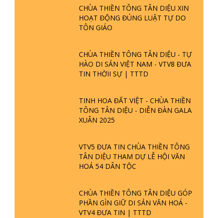
CHÙA THIỀN TÔNG TÂN DIỆU XIN
HOẠT ĐỘNG ĐÚNG LUẬT TỰ DO
TÔN GIÁO
CHÙA THIỀN TÔNG TÂN DIỆU - TỰ
HÀO DI SẢN VIỆT NAM - VTV8 ĐƯA
TIN THỜII SỰ | TTTD
TINH HOA ĐẤT VIỆT - CHÙA THIỀN
TÔNG TÂN DIỆU - DIỄN ĐÀN GALA
XUÂN 2025
VTV5 ĐƯA TIN CHÙA THIỀN TÔNG
TÂN DIỆU THAM DỰ LỄ HỘI VĂN
HOÁ 54 DÂN TỘC
CHÙA THIỀN TÔNG TÂN DIỆU GÓP
PHẦN GÌN GIỮ DI SẢN VĂN HOÁ -
VTV4 ĐƯA TIN | TTTD