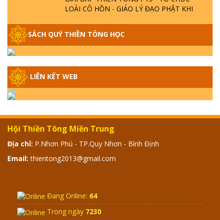
LOÀI CÔ HỒN - GIÁO LÝ ĐẠO PHẬT KHI
NÀO XUẤT BẢN
SÁCH QUÝ THIỀN TÔNG HỌC
GIẢI ĐÁP THIỀN TÔNG ĐẶC BIỆT - P14 -
NGUỒN GỐC ÂM LỊCH DƯƠNG LỊCH -
TẦNG BÌNH LƯU LỚN ĐẾN ĐÂU
LIÊN KẾT WEB
GIẢI ĐÁP THIỀN TÔNG ĐẶC BIỆT - P13 -
CON NGƯỜI TU THÀNH PHẬT ĐƯỢC
KHÔNG? XÁ LỢI PHẬT THẬT - GIẢ | TTTD
Hội Thiền Tông Miền Trung
GIẢI ĐÁP THIỀN TÔNG ĐẶC BIỆT - P12 -
SỰ THẬT VỀ ĐẠI HỒNG THỦY? TRỜI ĐÁNH
Địa chỉ:
P.Nhơn Phú - TP.Quy Nhơn - Bình Định
THÁNH ĐÂM THẦN VẶN HỌNG?
Email:
thientong2013@gmail.com
GIẢI ĐÁP ĐẶC BIỆT 2024 - P11
Đang Online:
64
Trong ngày
7230