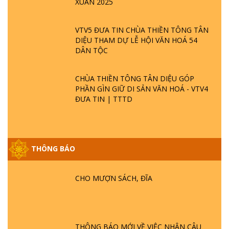
XUÂN 2025
VTV5 ĐƯA TIN CHÙA THIỀN TÔNG TÂN
DIỆU THAM DỰ LỄ HỘI VĂN HOÁ 54
DÂN TỘC
CHÙA THIỀN TÔNG TÂN DIỆU GÓP
PHẦN GÌN GIỮ DI SẢN VĂN HOÁ - VTV4
ĐƯA TIN | TTTD
GIẢI ĐÁP ĐẶC BIỆT P25 - SUỐT 49 NĂM
THÔNG BÁO
PHẬT KHÔNG NÓI? HỘI LONG HOA LÀ
HỘI GÌ? TỬ VÌ ĐẠO
CHO MƯỢN SÁCH, ĐĨA
GIẢI ĐÁP ĐẶC BIỆT P24 - TÁNH PHẬT
ĐƯỢC HÌNH THÀNH NHƯ THẾ NÀO?
PHẬT GIỚI CÓ THỜI GIAN KHÔNG? |
TTTD
THÔNG BÁO MỚI VỀ VIỆC NHẬN CÂU