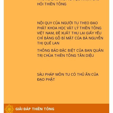
HỎI THIỀN TÔNG
GIẢI ĐÁP ĐẶC BIỆT P23 - THIÊN ĐÀNG Ở
ĐÂU? ĐỊA NGỤC Ở ĐÂU? ĐỨC CHÚA TRỜI
LÀ AI? QUỶ SA TĂNG? | TTTD
NỘI QUY CỦA NGƯỜI TU THEO ĐẠO
PHẬT KHOA HỌC VẬT LÝ THIỀN TÔNG
GIẢI ĐÁP THIỀN TÔNG ĐẶC BIỆT P22 - TẠI
VIỆT NAM, ĐỀ XUẤT THU LẠI GIẤY YẾU
SAO TRÁI ĐẤT NHIỀU THIÊN TAI - LŨ LỤT
CHỈ BẢNG GỖ BÍ MẬT CỦA BÀ NGUYỄN
- HỎA HOẠN | TTTD
THỊ QUẾ LAN
THÔNG BÁO ĐẶC BIỆT CỦA BAN QUẢN
GIẢI ĐÁP THIỀN TÔNG ĐẶC BIỆT P21 - TẠI
TRỊ CHÙA THIỀN TÔNG TÂN DIỆU
SAO ĐỨC PHẬT BƯỚC ĐI 7 BƯỚC TRÊN
HOA SEN ? | TTTD
SÁU PHÁP MÔN TU CÓ THỦ ẤN CỦA
GIẢI ĐÁP VỀ LỄ TIỄN THIỀN TÔNG SƯ
ĐẠO PHẬT
NGỌC LÂM VỀ PHẬT GIỚI
GIẢI ĐÁP THIỀN TÔNG ĐẶC BIỆT PHẦN 20
- BÁC NGUYỄN NHÂN LÀ AI? PHIỀN NÃO
GIẢI ĐÁP THIỀN TÔNG
DO ĐÂU MÀ CÓ?