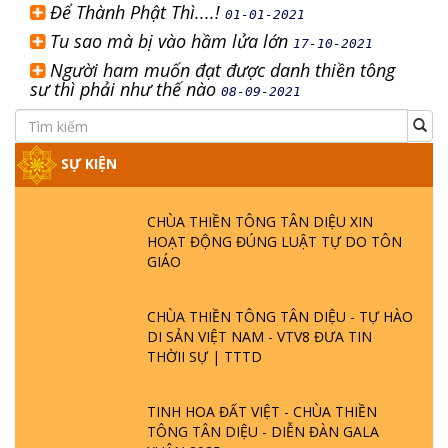
Để Thành Phật Thì....!
01-01-2021
Tu sao mà bị vào hầm lửa lớn
17-10-2021
Người ham muốn đạt được danh thiền tông
sư thì phải như thế nào
08-09-2021
SỰ KIỆN
CHÙA THIỀN TÔNG TÂN DIỆU XIN
HOẠT ĐỘNG ĐÚNG LUẬT TỰ DO TÔN
GIÁO
CHÙA THIỀN TÔNG TÂN DIỆU - TỰ HÀO
DI SẢN VIỆT NAM - VTV8 ĐƯA TIN
THỜII SỰ | TTTD
TINH HOA ĐẤT VIỆT - CHÙA THIỀN
TÔNG TÂN DIỆU - DIỄN ĐÀN GALA