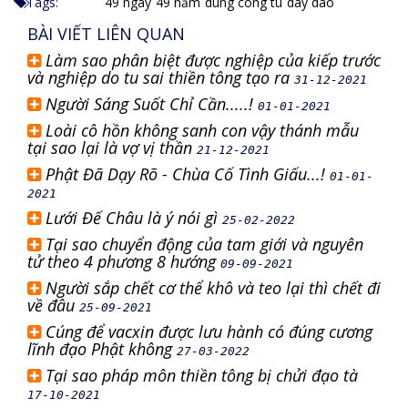
Tags:
49 ngày
49 năm
dung cong tu
day dao
BÀI VIẾT LIÊN QUAN
Làm sao phân biệt được nghiệp của kiếp trước
và nghiệp do tu sai thiền tông tạo ra
31-12-2021
Người Sáng Suốt Chỉ Cần.....!
01-01-2021
Loài cô hồn không sanh con vậy thánh mẫu
tại sao lại là vợ vị thần
21-12-2021
Phật Đã Dạy Rõ - Chùa Cố Tình Giấu...!
01-01-
2021
Lưới Đế Châu là ý nói gì
25-02-2022
Tại sao chuyển động của tam giới và nguyên
tử theo 4 phương 8 hướng
09-09-2021
Người sắp chết cơ thể khô và teo lại thì chết đi
về đâu
25-09-2021
Cúng để vacxin được lưu hành có đúng cương
lĩnh đạo Phật không
27-03-2022
Tại sao pháp môn thiền tông bị chửi đạo tà
17-10-2021