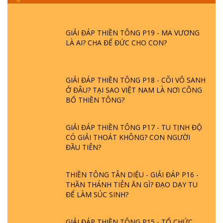
GIẢI ĐÁP THIỀN TÔNG P19 - MA VƯƠNG
LÀ AI? CHA ĐỂ ĐỨC CHO CON?
GIẢI ĐÁP THIỀN TÔNG P18 - CÕI VÔ SANH
Ở ĐÂU? TẠI SAO VIỆT NAM LÀ NƠI CÔNG
BỐ THIỀN TÔNG?
GIẢI ĐÁP THIỀN TÔNG P17 - TU TỊNH ĐỘ
CÓ GIẢI THOÁT KHÔNG? CON NGƯỜI
ĐẦU TIÊN?
THIỀN TÔNG TÂN DIỆU - GIẢI ĐÁP P16 -
THẦN THÁNH TIÊN ĂN GÌ? ĐẠO DẠY TU
ĐỂ LÀM SÚC SINH?
GIẢI ĐÁP THIỀN TÔNG P15 - TỔ CHỨC