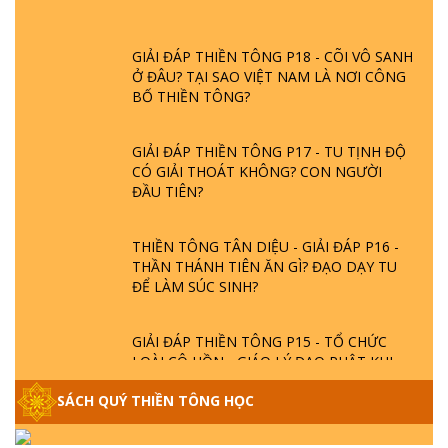
GIẢI ĐÁP THIỀN TÔNG P18 - CÕI VÔ SANH
Ở ĐÂU? TẠI SAO VIỆT NAM LÀ NƠI CÔNG
BỐ THIỀN TÔNG?
GIẢI ĐÁP THIỀN TÔNG P17 - TU TỊNH ĐỘ
CÓ GIẢI THOÁT KHÔNG? CON NGƯỜI
ĐẦU TIÊN?
THIỀN TÔNG TÂN DIỆU - GIẢI ĐÁP P16 -
THẦN THÁNH TIÊN ĂN GÌ? ĐẠO DẠY TU
ĐỂ LÀM SÚC SINH?
GIẢI ĐÁP THIỀN TÔNG P15 - TỔ CHỨC
LOÀI CÔ HỒN - GIÁO LÝ ĐẠO PHẬT KHI
NÀO XUẤT BẢN
SÁCH QUÝ THIỀN TÔNG HỌC
GIẢI ĐÁP THIỀN TÔNG ĐẶC BIỆT - P14 -