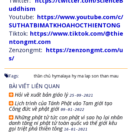
Twitter:
https://twitter.com/ScienceB
uddhism
Youtube:
https://www.youtube.com/c/
SUTHATBIMATKHOAHOCTHIENTONG
Tiktok:
https://www.tiktok.com/@thie
ntongmt.com
Zenzongmt:
https://zenzongmt.com/u
s/
Tags:
thần chủ
hymalaya
hy ma lap son
than mau
BÀI VIẾT LIÊN QUAN
Hỏi về xuất bản giáo lý
25-09-2021
Lịch trình của Tánh Phật vào Tam giới tạo
Công đức về phật giới
09-01-2022
Những phật tử tức con phật vì sao họ lại nhân
danh tăng ni phật tử toàn quốc và thế giới kêu
gọi triệt phá thiền tông
16-01-2021