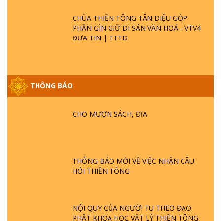
CHÙA THIỀN TÔNG TÂN DIỆU GÓP
PHẦN GÌN GIỮ DI SẢN VĂN HOÁ - VTV4
ĐƯA TIN | TTTD
THÔNG BÁO
GIẢI ĐÁP ĐẶC BIỆT P25 - SUỐT 49 NĂM
PHẬT KHÔNG NÓI? HỘI LONG HOA LÀ
HỘI GÌ? TỬ VÌ ĐẠO
CHO MƯỢN SÁCH, ĐĨA
GIẢI ĐÁP ĐẶC BIỆT P24 - TÁNH PHẬT
ĐƯỢC HÌNH THÀNH NHƯ THẾ NÀO?
PHẬT GIỚI CÓ THỜI GIAN KHÔNG? |
THÔNG BÁO MỚI VỀ VIỆC NHẬN CÂU
TTTD
HỎI THIỀN TÔNG
GIẢI ĐÁP ĐẶC BIỆT P23 - THIÊN ĐÀNG Ở
ĐÂU? ĐỊA NGỤC Ở ĐÂU? ĐỨC CHÚA TRỜI
LÀ AI? QUỶ SA TĂNG? | TTTD
NỘI QUY CỦA NGƯỜI TU THEO ĐẠO
PHẬT KHOA HỌC VẬT LÝ THIỀN TÔNG