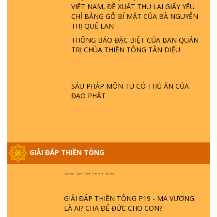
VIỆT NAM, ĐỀ XUẤT THU LẠI GIẤY YẾU
GIẢI ĐÁP THIỀN TÔNG ĐẶC BIỆT P22 - TẠI
CHỈ BẢNG GỖ BÍ MẬT CỦA BÀ NGUYỄN
SAO TRÁI ĐẤT NHIỀU THIÊN TAI - LŨ LỤT
THỊ QUẾ LAN
- HỎA HOẠN | TTTD
THÔNG BÁO ĐẶC BIỆT CỦA BAN QUẢN
TRỊ CHÙA THIỀN TÔNG TÂN DIỆU
GIẢI ĐÁP THIỀN TÔNG ĐẶC BIỆT P21 - TẠI
SAO ĐỨC PHẬT BƯỚC ĐI 7 BƯỚC TRÊN
HOA SEN ? | TTTD
SÁU PHÁP MÔN TU CÓ THỦ ẤN CỦA
ĐẠO PHẬT
GIẢI ĐÁP VỀ LỄ TIỄN THIỀN TÔNG SƯ
NGỌC LÂM VỀ PHẬT GIỚI
GIẢI ĐÁP THIỀN TÔNG ĐẶC BIỆT PHẦN 20
GIẢI ĐÁP THIỀN TÔNG
- BÁC NGUYỄN NHÂN LÀ AI? PHIỀN NÃO
DO ĐÂU MÀ CÓ?
GIẢI ĐÁP THIỀN TÔNG P19 - MA VƯƠNG
LÀ AI? CHA ĐỂ ĐỨC CHO CON?