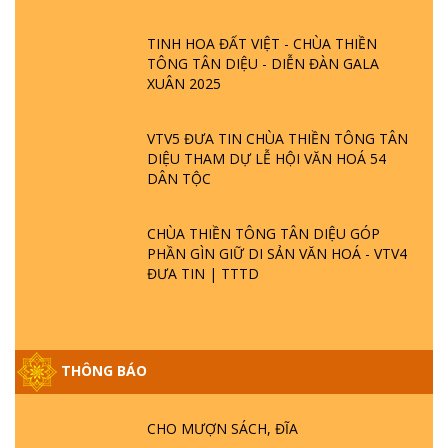
TINH HOA ĐẤT VIỆT - CHÙA THIỀN
TÔNG TÂN DIỆU - DIỄN ĐÀN GALA
XUÂN 2025
VTV5 ĐƯA TIN CHÙA THIỀN TÔNG TÂN
DIỆU THAM DỰ LỄ HỘI VĂN HOÁ 54
DÂN TỘC
CHÙA THIỀN TÔNG TÂN DIỆU GÓP
PHẦN GÌN GIỮ DI SẢN VĂN HOÁ - VTV4
ĐƯA TIN | TTTD
THÔNG BÁO
GIẢI ĐÁP ĐẶC BIỆT P25 - SUỐT 49 NĂM
PHẬT KHÔNG NÓI? HỘI LONG HOA LÀ
HỘI GÌ? TỬ VÌ ĐẠO
CHO MƯỢN SÁCH, ĐĨA