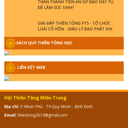
ĐỂ LÀM SÚC SINH?
GIẢI ĐÁP THIỀN TÔNG P15 - TỔ CHỨC
LOÀI CÔ HỒN - GIÁO LÝ ĐẠO PHẬT KHI
NÀO XUẤT BẢN
SÁCH QUÝ THIỀN TÔNG HỌC
GIẢI ĐÁP THIỀN TÔNG ĐẶC BIỆT - P14 -
NGUỒN GỐC ÂM LỊCH DƯƠNG LỊCH -
TẦNG BÌNH LƯU LỚN ĐẾN ĐÂU
LIÊN KẾT WEB
GIẢI ĐÁP THIỀN TÔNG ĐẶC BIỆT - P13 -
CON NGƯỜI TU THÀNH PHẬT ĐƯỢC
KHÔNG? XÁ LỢI PHẬT THẬT - GIẢ | TTTD
Hội Thiền Tông Miền Trung
GIẢI ĐÁP THIỀN TÔNG ĐẶC BIỆT - P12 -
Địa chỉ:
P.Nhơn Phú - TP.Quy Nhơn - Bình Định
SỰ THẬT VỀ ĐẠI HỒNG THỦY? TRỜI ĐÁNH
THÁNH ĐÂM THẦN VẶN HỌNG?
Email:
thientong2013@gmail.com