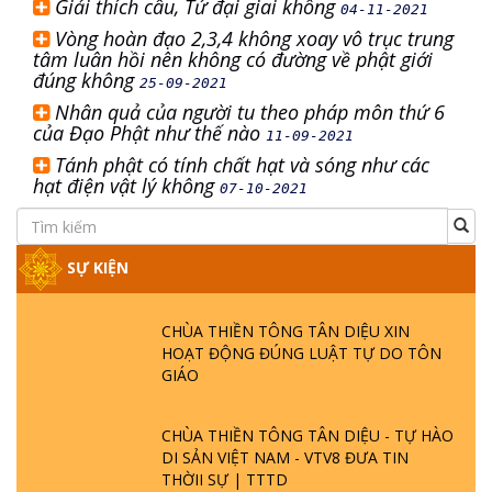
Giải thích câu, Tứ đại giai không
04-11-2021
Vòng hoàn đạo 2,3,4 không xoay vô trục trung
tâm luân hồi nên không có đường về phật giới
đúng không
25-09-2021
Nhân quả của người tu theo pháp môn thứ 6
của Đạo Phật như thế nào
11-09-2021
Tánh phật có tính chất hạt và sóng như các
hạt điện vật lý không
07-10-2021
SỰ KIỆN
CHÙA THIỀN TÔNG TÂN DIỆU XIN
HOẠT ĐỘNG ĐÚNG LUẬT TỰ DO TÔN
GIÁO
CHÙA THIỀN TÔNG TÂN DIỆU - TỰ HÀO
DI SẢN VIỆT NAM - VTV8 ĐƯA TIN
THỜII SỰ | TTTD