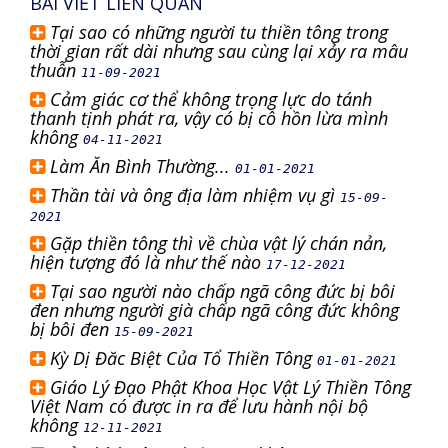
BÀI VIẾT LIÊN QUAN
Tại sao có những người tu thiền tông trong
thời gian rất dài nhưng sau cùng lại xảy ra mâu
thuẫn
11-09-2021
Cảm giác cơ thể không trọng lực do tánh
thanh tịnh phát ra, vậy có bị cô hồn lừa mình
không
04-11-2021
Làm Ăn Bình Thường...
01-01-2021
Thần tài và ông địa làm nhiệm vụ gì
15-09-
2021
Gặp thiền tông thì về chùa vật lý chán nản,
hiện tượng đó là như thế nào
17-12-2021
Tại sao người nào chấp ngã công đức bị bôi
đen nhưng người già chấp ngã công đức không
bị bôi đen
15-09-2021
Kỳ Dị Đăc Biệt Của Tổ Thiền Tông
01-01-2021
Giáo Lý Đạo Phật Khoa Học Vật Lý Thiền Tông
Việt Nam có được in ra để lưu hành nội bộ
không
12-11-2021