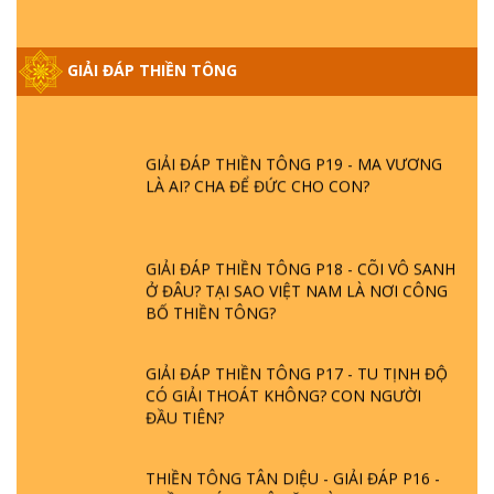
GIẢI ĐÁP THIỀN TÔNG ĐẶC BIỆT PHẦN 20
GIẢI ĐÁP THIỀN TÔNG
- BÁC NGUYỄN NHÂN LÀ AI? PHIỀN NÃO
DO ĐÂU MÀ CÓ?
GIẢI ĐÁP THIỀN TÔNG P19 - MA VƯƠNG
LÀ AI? CHA ĐỂ ĐỨC CHO CON?
GIẢI ĐÁP THIỀN TÔNG P18 - CÕI VÔ SANH
Ở ĐÂU? TẠI SAO VIỆT NAM LÀ NƠI CÔNG
BỐ THIỀN TÔNG?
GIẢI ĐÁP THIỀN TÔNG P17 - TU TỊNH ĐỘ
CÓ GIẢI THOÁT KHÔNG? CON NGƯỜI
ĐẦU TIÊN?
THIỀN TÔNG TÂN DIỆU - GIẢI ĐÁP P16 -
THẦN THÁNH TIÊN ĂN GÌ? ĐẠO DẠY TU