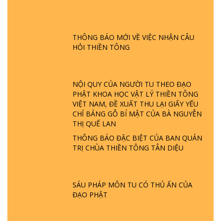
GIẢI ĐÁP ĐẶC BIỆT P24 - TÁNH PHẬT
ĐƯỢC HÌNH THÀNH NHƯ THẾ NÀO?
PHẬT GIỚI CÓ THỜI GIAN KHÔNG? |
THÔNG BÁO MỚI VỀ VIỆC NHẬN CÂU
TTTD
HỎI THIỀN TÔNG
GIẢI ĐÁP ĐẶC BIỆT P23 - THIÊN ĐÀNG Ở
ĐÂU? ĐỊA NGỤC Ở ĐÂU? ĐỨC CHÚA TRỜI
LÀ AI? QUỶ SA TĂNG? | TTTD
NỘI QUY CỦA NGƯỜI TU THEO ĐẠO
PHẬT KHOA HỌC VẬT LÝ THIỀN TÔNG
GIẢI ĐÁP THIỀN TÔNG ĐẶC BIỆT P22 - TẠI
VIỆT NAM, ĐỀ XUẤT THU LẠI GIẤY YẾU
SAO TRÁI ĐẤT NHIỀU THIÊN TAI - LŨ LỤT
CHỈ BẢNG GỖ BÍ MẬT CỦA BÀ NGUYỄN
- HỎA HOẠN | TTTD
THỊ QUẾ LAN
THÔNG BÁO ĐẶC BIỆT CỦA BAN QUẢN
TRỊ CHÙA THIỀN TÔNG TÂN DIỆU
GIẢI ĐÁP THIỀN TÔNG ĐẶC BIỆT P21 - TẠI
SAO ĐỨC PHẬT BƯỚC ĐI 7 BƯỚC TRÊN
HOA SEN ? | TTTD
SÁU PHÁP MÔN TU CÓ THỦ ẤN CỦA
ĐẠO PHẬT
GIẢI ĐÁP VỀ LỄ TIỄN THIỀN TÔNG SƯ
NGỌC LÂM VỀ PHẬT GIỚI