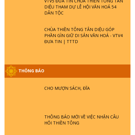
VTV5 ĐƯA TIN CHÙA THIỀN TÔNG TÂN
DIỆU THAM DỰ LỄ HỘI VĂN HOÁ 54
DÂN TỘC
CHÙA THIỀN TÔNG TÂN DIỆU GÓP
PHẦN GÌN GIỮ DI SẢN VĂN HOÁ - VTV4
ĐƯA TIN | TTTD
THÔNG BÁO
GIẢI ĐÁP ĐẶC BIỆT P25 - SUỐT 49 NĂM
PHẬT KHÔNG NÓI? HỘI LONG HOA LÀ
CHO MƯỢN SÁCH, ĐĨA
HỘI GÌ? TỬ VÌ ĐẠO
GIẢI ĐÁP ĐẶC BIỆT P24 - TÁNH PHẬT
ĐƯỢC HÌNH THÀNH NHƯ THẾ NÀO?
THÔNG BÁO MỚI VỀ VIỆC NHẬN CÂU
PHẬT GIỚI CÓ THỜI GIAN KHÔNG? |
HỎI THIỀN TÔNG
TTTD