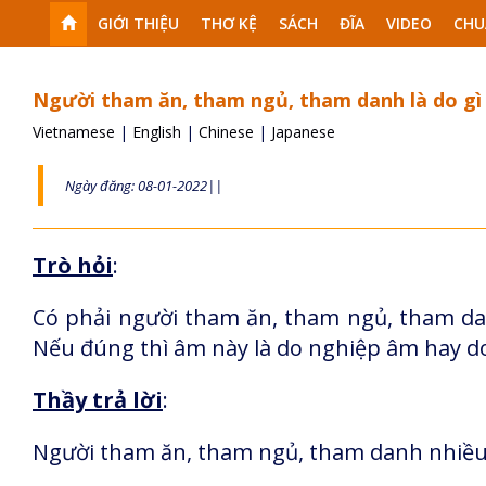
GIỚI THIỆU
THƠ KỆ
SÁCH
ĐĨA
VIDEO
CHU
Người tham ăn, tham ngủ, tham danh là do gì
Vietnamese
|
English
|
Chinese
|
Japanese
Ngày đăng: 08-01-2022||
Trò hỏi
:
Có phải người tham ăn, tham ngủ, tham da
Nếu đúng thì âm này là do nghiệp âm hay d
Thầy trả lời
:
Người tham ăn, tham ngủ, tham danh nhiều 