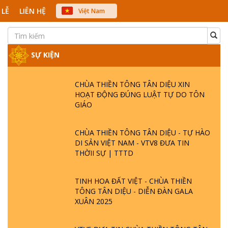
 LỄ
LIÊN HỆ
Việt Nam
中文
English
Japanese
SỰ KIỆN
CHÙA THIỀN TÔNG TÂN DIỆU XIN
HOẠT ĐỘNG ĐÚNG LUẬT TỰ DO TÔN
GIÁO
CHÙA THIỀN TÔNG TÂN DIỆU - TỰ HÀO
DI SẢN VIỆT NAM - VTV8 ĐƯA TIN
THỜII SỰ | TTTD
TINH HOA ĐẤT VIỆT - CHÙA THIỀN
TÔNG TÂN DIỆU - DIỄN ĐÀN GALA
XUÂN 2025