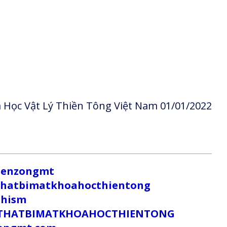
 Học Vật Lý Thiền Tông Việt Nam 01/01/2022
/zenzongmt
uthatbimatkhoahocthientong
dhism
/SUTHATBIMATKHOAHOCTHIENTONG