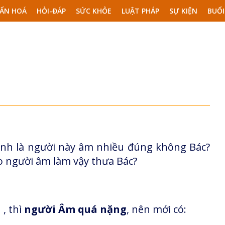
ẨN HOÁ
HỎI-ĐÁP
SỨC KHỎE
LUẬT PHÁP
SỰ KIỆN
BUỔI
nh là người này âm nhiều đúng không Bác?
o người âm làm vậy thưa Bác?
, thì
người Âm quá nặng
, nên mới có: