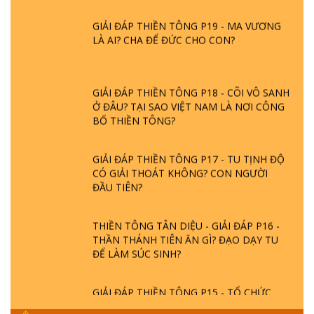
GIẢI ĐÁP THIỀN TÔNG P19 - MA VƯƠNG
LÀ AI? CHA ĐỂ ĐỨC CHO CON?
GIẢI ĐÁP THIỀN TÔNG P18 - CÕI VÔ SANH
Ở ĐÂU? TẠI SAO VIỆT NAM LÀ NƠI CÔNG
BỐ THIỀN TÔNG?
GIẢI ĐÁP THIỀN TÔNG P17 - TU TỊNH ĐỘ
CÓ GIẢI THOÁT KHÔNG? CON NGƯỜI
ĐẦU TIÊN?
THIỀN TÔNG TÂN DIỆU - GIẢI ĐÁP P16 -
THẦN THÁNH TIÊN ĂN GÌ? ĐẠO DẠY TU
ĐỂ LÀM SÚC SINH?
GIẢI ĐÁP THIỀN TÔNG P15 - TỔ CHỨC
LOÀI CÔ HỒN - GIÁO LÝ ĐẠO PHẬT KHI
NÀO XUẤT BẢN