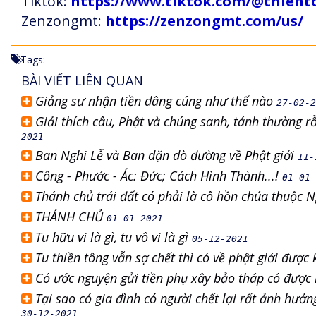
Tiktok:
https://www.tiktok.com/@thien
Zenzongmt:
https://zenzongmt.com/us/
Tags:
BÀI VIẾT LIÊN QUAN
Giảng sư nhận tiền dâng cúng như thế nào
27-02-2
Giải thích câu, Phật và chúng sanh, tánh thường 
2021
Ban Nghi Lễ và Ban dặn dò đường về Phật giới
11-
Công - Phước - Ác: Đức; Cách Hình Thành...!
01-01-
Thánh chủ trái đất có phải là cô hồn chúa thuộc
THÁNH CHỦ
01-01-2021
Tu hữu vi là gì, tu vô vi là gì
05-12-2021
Tu thiền tông vẫn sợ chết thì có về phật giới đượ
Có ước nguyện gửi tiền phụ xây bảo tháp có đượ
Tại sao có gia đình có người chết lại rất ảnh hưởn
30-12-2021