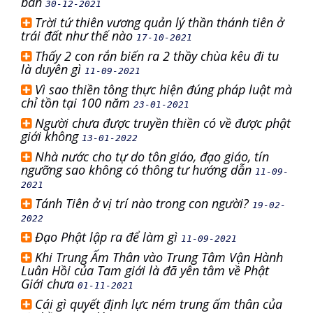
bàn
30-12-2021
Trời tứ thiên vương quản lý thần thánh tiên ở
trái đất như thế nào
17-10-2021
Thấy 2 con rắn biến ra 2 thầy chùa kêu đi tu
là duyên gì
11-09-2021
Vì sao thiền tông thực hiện đúng pháp luật mà
chỉ tồn tại 100 năm
23-01-2021
Người chưa được truyền thiền có về được phật
giới không
13-01-2022
Nhà nước cho tự do tôn giáo, đạo giáo, tín
ngưỡng sao không có thông tư hướng dẫn
11-09-
2021
Tánh Tiên ở vị trí nào trong con người?
19-02-
2022
Đạo Phật lập ra để làm gì
11-09-2021
Khi Trung Ấm Thân vào Trung Tâm Vận Hành
Luân Hồi của Tam giới là đã yên tâm về Phật
Giới chưa
01-11-2021
Cái gì quyết định lực ném trung ấm thân của