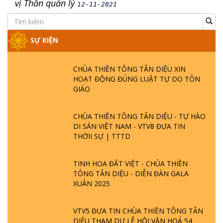
vị Thần quản lý
12-11-2021
SỰ KIỆN
CHÙA THIỀN TÔNG TÂN DIỆU XIN
HOẠT ĐỘNG ĐÚNG LUẬT TỰ DO TÔN
GIÁO
CHÙA THIỀN TÔNG TÂN DIỆU - TỰ HÀO
DI SẢN VIỆT NAM - VTV8 ĐƯA TIN
THỜII SỰ | TTTD
TINH HOA ĐẤT VIỆT - CHÙA THIỀN
TÔNG TÂN DIỆU - DIỄN ĐÀN GALA
XUÂN 2025
VTV5 ĐƯA TIN CHÙA THIỀN TÔNG TÂN
DIỆU THAM DỰ LỄ HỘI VĂN HOÁ 54