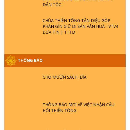
DÂN TỘC
CHÙA THIỀN TÔNG TÂN DIỆU GÓP
PHẦN GÌN GIỮ DI SẢN VĂN HOÁ - VTV4
ĐƯA TIN | TTTD
THÔNG BÁO
GIẢI ĐÁP ĐẶC BIỆT P25 - SUỐT 49 NĂM
PHẬT KHÔNG NÓI? HỘI LONG HOA LÀ
HỘI GÌ? TỬ VÌ ĐẠO
CHO MƯỢN SÁCH, ĐĨA
GIẢI ĐÁP ĐẶC BIỆT P24 - TÁNH PHẬT
ĐƯỢC HÌNH THÀNH NHƯ THẾ NÀO?
PHẬT GIỚI CÓ THỜI GIAN KHÔNG? |
THÔNG BÁO MỚI VỀ VIỆC NHẬN CÂU
TTTD
HỎI THIỀN TÔNG
GIẢI ĐÁP ĐẶC BIỆT P23 - THIÊN ĐÀNG Ở
ĐÂU? ĐỊA NGỤC Ở ĐÂU? ĐỨC CHÚA TRỜI