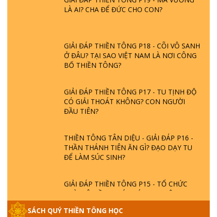
LÀ AI? CHA ĐỂ ĐỨC CHO CON?
GIẢI ĐÁP THIỀN TÔNG P18 - CÕI VÔ SANH
Ở ĐÂU? TẠI SAO VIỆT NAM LÀ NƠI CÔNG
BỐ THIỀN TÔNG?
GIẢI ĐÁP THIỀN TÔNG P17 - TU TỊNH ĐỘ
CÓ GIẢI THOÁT KHÔNG? CON NGƯỜI
ĐẦU TIÊN?
THIỀN TÔNG TÂN DIỆU - GIẢI ĐÁP P16 -
THẦN THÁNH TIÊN ĂN GÌ? ĐẠO DẠY TU
ĐỂ LÀM SÚC SINH?
GIẢI ĐÁP THIỀN TÔNG P15 - TỔ CHỨC
LOÀI CÔ HỒN - GIÁO LÝ ĐẠO PHẬT KHI
NÀO XUẤT BẢN
SÁCH QUÝ THIỀN TÔNG HỌC