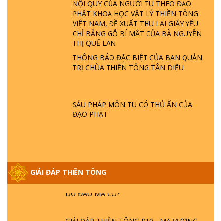
LÀ AI? QUỶ SA TĂNG? | TTTD
NỘI QUY CỦA NGƯỜI TU THEO ĐẠO
PHẬT KHOA HỌC VẬT LÝ THIỀN TÔNG
VIỆT NAM, ĐỀ XUẤT THU LẠI GIẤY YẾU
GIẢI ĐÁP THIỀN TÔNG ĐẶC BIỆT P22 - TẠI
CHỈ BẢNG GỖ BÍ MẬT CỦA BÀ NGUYỄN
SAO TRÁI ĐẤT NHIỀU THIÊN TAI - LŨ LỤT
THỊ QUẾ LAN
- HỎA HOẠN | TTTD
THÔNG BÁO ĐẶC BIỆT CỦA BAN QUẢN
TRỊ CHÙA THIỀN TÔNG TÂN DIỆU
GIẢI ĐÁP THIỀN TÔNG ĐẶC BIỆT P21 - TẠI
SAO ĐỨC PHẬT BƯỚC ĐI 7 BƯỚC TRÊN
HOA SEN ? | TTTD
SÁU PHÁP MÔN TU CÓ THỦ ẤN CỦA
ĐẠO PHẬT
GIẢI ĐÁP VỀ LỄ TIỄN THIỀN TÔNG SƯ
NGỌC LÂM VỀ PHẬT GIỚI
GIẢI ĐÁP THIỀN TÔNG ĐẶC BIỆT PHẦN 20
GIẢI ĐÁP THIỀN TÔNG
- BÁC NGUYỄN NHÂN LÀ AI? PHIỀN NÃO
DO ĐÂU MÀ CÓ?
GIẢI ĐÁP THIỀN TÔNG P19 - MA VƯƠNG