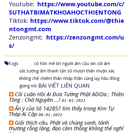
Youtube:
https://www.youtube.com/c/
SUTHATBIMATKHOAHOCTHIENTONG
Tiktok:
https://www.tiktok.com/@thie
ntongmt.com
Zenzongmt:
https://zenzongmt.com/u
s/
Tags:
cô hồn
mê tín
người âm
cầu xin
cõi âm
sắc tướng
âm thanh
tần số
mượn thân
muộn xác
khống chế
chiếm thân
nhập thân
cúng lạy
hầu đồng
BÀI VIẾT LIÊN QUAN
giọng nói
Cõi Luân Hồi Ai Đưa Tướng Phật ADiDa ; Thiền
Tông : Chớ Nguyền ...!
01-01-2021
Ẩn ý của Số 142857 tìm thấy trong Kim Tự
Tháp Ai Cập
08-01-2022
Giải thích câu, Phật và chúng sanh, tánh
thường rỗng lặng, đạo cảm thông không thể nghĩ