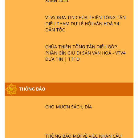
XUÂN 2025
VTV5 ĐƯA TIN CHÙA THIỀN TÔNG TÂN
DIỆU THAM DỰ LỄ HỘI VĂN HOÁ 54
DÂN TỘC
CHÙA THIỀN TÔNG TÂN DIỆU GÓP
PHẦN GÌN GIỮ DI SẢN VĂN HOÁ - VTV4
ĐƯA TIN | TTTD
THÔNG BÁO
GIẢI ĐÁP ĐẶC BIỆT P25 - SUỐT 49 NĂM
PHẬT KHÔNG NÓI? HỘI LONG HOA LÀ
HỘI GÌ? TỬ VÌ ĐẠO
CHO MƯỢN SÁCH, ĐĨA
GIẢI ĐÁP ĐẶC BIỆT P24 - TÁNH PHẬT
ĐƯỢC HÌNH THÀNH NHƯ THẾ NÀO?
PHẬT GIỚI CÓ THỜI GIAN KHÔNG? |
THÔNG BÁO MỚI VỀ VIỆC NHẬN CÂU