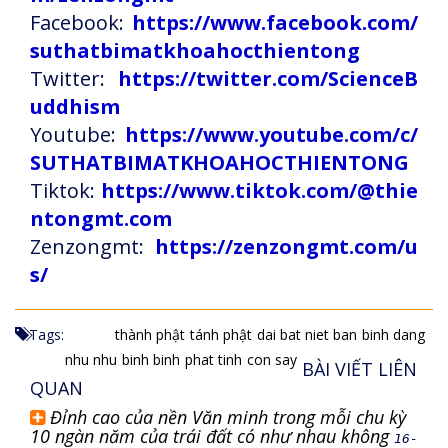
Facebook:
https://www.facebook.com/
suthatbimatkhoahocthientong
Twitter:
https://twitter.com/ScienceB
uddhism
Youtube:
https://www.youtube.com/c/
SUTHATBIMATKHOAHOCTHIENTONG
Tiktok:
https://www.tiktok.com/@thie
ntongmt.com
Zenzongmt:
https://zenzongmt.com/u
s/
Tags:
thành phật
tánh phật
dai bat niet ban
binh dang
nhu nhu
binh binh
phat tinh
con say
BÀI VIẾT LIÊN
QUAN
Đỉnh cao của nền Văn minh trong mỗi chu kỳ
10 ngàn năm của trái đất có như nhau không
16-