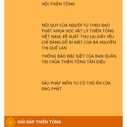
TTTD
HỎI THIỀN TÔNG
GIẢI ĐÁP ĐẶC BIỆT P23 - THIÊN ĐÀNG Ở
ĐÂU? ĐỊA NGỤC Ở ĐÂU? ĐỨC CHÚA TRỜI
LÀ AI? QUỶ SA TĂNG? | TTTD
NỘI QUY CỦA NGƯỜI TU THEO ĐẠO
PHẬT KHOA HỌC VẬT LÝ THIỀN TÔNG
VIỆT NAM, ĐỀ XUẤT THU LẠI GIẤY YẾU
GIẢI ĐÁP THIỀN TÔNG ĐẶC BIỆT P22 - TẠI
CHỈ BẢNG GỖ BÍ MẬT CỦA BÀ NGUYỄN
SAO TRÁI ĐẤT NHIỀU THIÊN TAI - LŨ LỤT
THỊ QUẾ LAN
- HỎA HOẠN | TTTD
THÔNG BÁO ĐẶC BIỆT CỦA BAN QUẢN
TRỊ CHÙA THIỀN TÔNG TÂN DIỆU
GIẢI ĐÁP THIỀN TÔNG ĐẶC BIỆT P21 - TẠI
SAO ĐỨC PHẬT BƯỚC ĐI 7 BƯỚC TRÊN
HOA SEN ? | TTTD
SÁU PHÁP MÔN TU CÓ THỦ ẤN CỦA
ĐẠO PHẬT
GIẢI ĐÁP VỀ LỄ TIỄN THIỀN TÔNG SƯ
NGỌC LÂM VỀ PHẬT GIỚI
GIẢI ĐÁP THIỀN TÔNG ĐẶC BIỆT PHẦN 20
GIẢI ĐÁP THIỀN TÔNG
- BÁC NGUYỄN NHÂN LÀ AI? PHIỀN NÃO