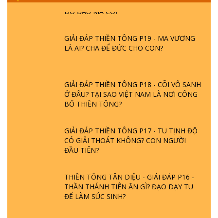
DO ĐÂU MÀ CÓ?
GIẢI ĐÁP THIỀN TÔNG P19 - MA VƯƠNG
LÀ AI? CHA ĐỂ ĐỨC CHO CON?
GIẢI ĐÁP THIỀN TÔNG P18 - CÕI VÔ SANH
Ở ĐÂU? TẠI SAO VIỆT NAM LÀ NƠI CÔNG
BỐ THIỀN TÔNG?
GIẢI ĐÁP THIỀN TÔNG P17 - TU TỊNH ĐỘ
CÓ GIẢI THOÁT KHÔNG? CON NGƯỜI
ĐẦU TIÊN?
THIỀN TÔNG TÂN DIỆU - GIẢI ĐÁP P16 -
THẦN THÁNH TIÊN ĂN GÌ? ĐẠO DẠY TU
ĐỂ LÀM SÚC SINH?