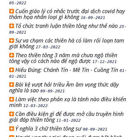
05-2022
Cuốn giáo lý có nhắc trước đại dịch covid hay
thảm họa nhân loại gì không
16-09-2021
Tổ chức tranh luận thiền tông như thế nào
25-
09-2021
Sự va chạm các thiên hà có làm rối loạn tam
giới không
27-03-2022
Theo thiền tông 3 năm mà chưa ngộ thiền
tông vậy có cách nào để ngộ được
17-12-2021
Hiểu Đúng: Chánh Tín - Mê Tín - Cuồng Tín
01-
01-2021
Bài kệ vượt hải triều Ầm ầm vọng thức dậy
nghĩa là sao
09-09-2021
Làm việc theo phản xạ là tánh nào điều khiển
mình
12-03-2022
Cần điều kiện gì để được mở cầu truyền hình
giải đáp thiền tông
11-01-2022
Ý nghĩa 3 chữ thiền tông sư
08-09-2021