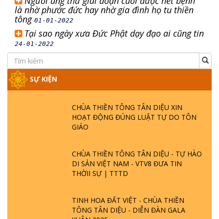
Người ung thư giai đoạn cuối được hết bệnh
là nhờ phước đức hay nhờ gia đình họ tu thiền
tông
01-01-2022
Tại sao ngày xưa Đức Phật dạy đạo ai cũng tin
24-01-2022
SỰ KIỆN
CHÙA THIỀN TÔNG TÂN DIỆU XIN
HOẠT ĐỘNG ĐÚNG LUẬT TỰ DO TÔN
GIÁO
CHÙA THIỀN TÔNG TÂN DIỆU - TỰ HÀO
DI SẢN VIỆT NAM - VTV8 ĐƯA TIN
THỜII SỰ | TTTD
TINH HOA ĐẤT VIỆT - CHÙA THIỀN
TÔNG TÂN DIỆU - DIỄN ĐÀN GALA