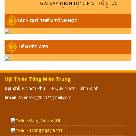
GIẢI ĐÁP THIỀN TÔNG P15 - TỔ CHỨC
LOÀI CÔ HỒN - GIÁO LÝ ĐẠO PHẬT KHI
NÀO XUẤT BẢN
SÁCH QUÝ THIỀN TÔNG HỌC
GIẢI ĐÁP THIỀN TÔNG ĐẶC BIỆT - P14 -
NGUỒN GỐC ÂM LỊCH DƯƠNG LỊCH -
TẦNG BÌNH LƯU LỚN ĐẾN ĐÂU
LIÊN KẾT WEB
GIẢI ĐÁP THIỀN TÔNG ĐẶC BIỆT - P13 -
CON NGƯỜI TU THÀNH PHẬT ĐƯỢC
KHÔNG? XÁ LỢI PHẬT THẬT - GIẢ | TTTD
Hội Thiền Tông Miền Trung
GIẢI ĐÁP THIỀN TÔNG ĐẶC BIỆT - P12 -
Địa chỉ:
P.Nhơn Phú - TP.Quy Nhơn - Bình Định
SỰ THẬT VỀ ĐẠI HỒNG THỦY? TRỜI ĐÁNH
Email:
thientong2013@gmail.com
THÁNH ĐÂM THẦN VẶN HỌNG?
GIẢI ĐÁP ĐẶC BIỆT 2024 - P11
Đang Online:
38
Trong ngày
8411