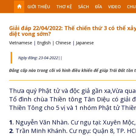
GIỚI THIỆU
THƠ KỆ
SÁCH
ĐĨA
VIDEO
CHU
Giải đáp 22/04/2022: Thế chiến thứ 3 có thể xả
diệt vong sớm?
Vietnamese
|
English
|
Chinese
|
Japanese
Ngày đăng: 23-04-2022||
Đẳng cấp nào trong cõi vô hình điều khiển để giúp Trái Đất tồn 
Thưa quý Phật tử và độc giả gần xa,Vừa qua
Tổ đình chùa Thiền tông Tân Diệu có giải 
Thiền Tông cho 5 vị và 1 nhóm Phật tử Thiề
1
. Nguyễn Văn Nhàn. Cư ngụ tại: Xuyên Mộc,
2
. Trần Minh Khánh. Cư ngụ: Quận 8, TP. H