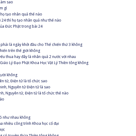
 làm sao
àm gì
ì họ tạo nhân quả thế nào
i 24 thì họ tạo nhân quả như thế nào
của Đức Phật trong bài 24
 phải là ngày khởi đầu cho Thế chiến thứ 3 không
hiến trên thế giới không
ếu thua hay đây là nhân quả 2 nước với nhau
 Giáo Lý Đạo Phật Khoa Học Vật Lý Thiền tông không
gười không
n tử, Điện tử là tổ chức sao
inh, Nguyên tử Điện tử là sao
nh, Nguyên tử, Điện tử là tổ chức thế nào
nào
có như nhau không
a nhiều công trình Khoa học cổ đại
ược
ng có truyền thừa Thiền tông không