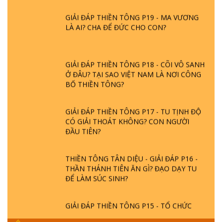
GIẢI ĐÁP THIỀN TÔNG P19 - MA VƯƠNG
LÀ AI? CHA ĐỂ ĐỨC CHO CON?
GIẢI ĐÁP THIỀN TÔNG P18 - CÕI VÔ SANH
Ở ĐÂU? TẠI SAO VIỆT NAM LÀ NƠI CÔNG
BỐ THIỀN TÔNG?
GIẢI ĐÁP THIỀN TÔNG P17 - TU TỊNH ĐỘ
CÓ GIẢI THOÁT KHÔNG? CON NGƯỜI
ĐẦU TIÊN?
THIỀN TÔNG TÂN DIỆU - GIẢI ĐÁP P16 -
THẦN THÁNH TIÊN ĂN GÌ? ĐẠO DẠY TU
ĐỂ LÀM SÚC SINH?
GIẢI ĐÁP THIỀN TÔNG P15 - TỔ CHỨC
LOÀI CÔ HỒN - GIÁO LÝ ĐẠO PHẬT KHI
NÀO XUẤT BẢN