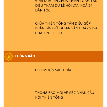
VTV5 ĐƯA TIN CHÙA THIỀN TÔNG TÂN
DIỆU THAM DỰ LỄ HỘI VĂN HOÁ 54
DÂN TỘC
CHÙA THIỀN TÔNG TÂN DIỆU GÓP
PHẦN GÌN GIỮ DI SẢN VĂN HOÁ - VTV4
ĐƯA TIN | TTTD
THÔNG BÁO
GIẢI ĐÁP ĐẶC BIỆT P25 - SUỐT 49 NĂM
PHẬT KHÔNG NÓI? HỘI LONG HOA LÀ
HỘI GÌ? TỬ VÌ ĐẠO
CHO MƯỢN SÁCH, ĐĨA
GIẢI ĐÁP ĐẶC BIỆT P24 - TÁNH PHẬT
ĐƯỢC HÌNH THÀNH NHƯ THẾ NÀO?
PHẬT GIỚI CÓ THỜI GIAN KHÔNG? |
THÔNG BÁO MỚI VỀ VIỆC NHẬN CÂU
TTTD
HỎI THIỀN TÔNG
GIẢI ĐÁP ĐẶC BIỆT P23 - THIÊN ĐÀNG Ở