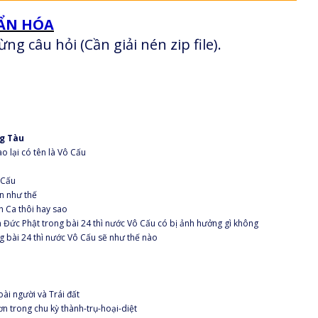
UẨN HÓA
ng câu hỏi (Cần giải nén zip file).
ng Tàu
o lại có tên là Vô Cấu
 Cấu
ến như thế
h Ca thôi hay sao
a Đức Phật trong bài 24 thì nước Vô Cấu có bị ảnh hưởng gì không
ng bài 24 thì nước Vô Cấu sẽ như thế nào
oài người và Trái đất
ơn trong chu kỳ thành-trụ-hoại-diệt