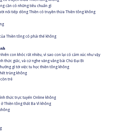
ng cần có những tiêu chuẩn gì
ười nối tiếp dòng Thiền có truyền thừa Thiền tông không
ông
của Thiền tông có phải thế không
inh
nhiên con khóc rất nhiều, vì sao con lại có cảm xúc như vậy
h thức giấc, và cứ nghe văng vẳng bài Chú Đại Bi
hưởng gì tới việc tu học thiền tông không
chết trùng không
 còn trẻ
ình thức trực tuyến Online không
ở Thiền tông thất Ba Vì không
 không
ng