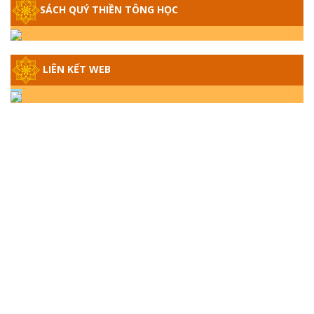
SÁCH QUÝ THIỀN TÔNG HỌC
GIẢI ĐÁP THIỀN TÔNG ĐẶC BIỆT - P14 -
NGUỒN GỐC ÂM LỊCH DƯƠNG LỊCH -
TẦNG BÌNH LƯU LỚN ĐẾN ĐÂU
LIÊN KẾT WEB
GIẢI ĐÁP THIỀN TÔNG ĐẶC BIỆT - P13 -
CON NGƯỜI TU THÀNH PHẬT ĐƯỢC
KHÔNG? XÁ LỢI PHẬT THẬT - GIẢ | TTTD
GIẢI ĐÁP THIỀN TÔNG ĐẶC BIỆT - P12 -
SỰ THẬT VỀ ĐẠI HỒNG THỦY? TRỜI ĐÁNH
THÁNH ĐÂM THẦN VẶN HỌNG?
GIẢI ĐÁP ĐẶC BIỆT 2024 - P11
GIẢI ĐÁP ĐẶC BIỆT 2024 – P10 – NGỒI
THIỀN BỊ CÔ HỒN NHẬP? TRƯỚC KHI TẮT