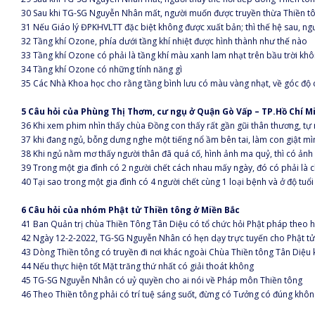
30 Sau khi TG-SG Nguyễn Nhân mất, người muốn được truyền thừa Thiền tô
31 Nếu Giáo lý ĐPKHVLTT đặc biệt không được xuất bản; thì thế hệ sau, ng
32 Tầng khí Ozone, phía dưới tầng khí nhiệt được hình thành như thế nào
33 Tầng khí Ozone có phải là tầng khí màu xanh lam nhạt trên bầu trời kh
34 Tầng khí Ozone có những tính năng gì
35 Các Nhà Khoa học cho rằng tầng bình lưu có màu vàng nhạt, về góc độ 
5 Câu hỏi của Phùng Thị Thơm, cư ngụ ở Quận Gò Vấp – TP.Hồ Chí M
36 Khi xem phim nhìn thấy chùa Đồng con thấy rất gần gũi thân thương, tự 
37 khi đang ngủ, bỗng dưng nghe một tiếng nổ ầm bên tai, làm con giật mìn
38 Khi ngủ nằm mơ thấy người thân đã quá cố, hình ảnh ma quỷ, thì có ảnh 
39 Trong một gia đình có 2 người chết cách nhau mấy ngày, đó có phải là 
40 Tại sao trong một gia đình có 4 người chết cùng 1 loại bệnh và ở độ tuổi
6 Câu hỏi của nhóm Phật tử Thiền tông ở Miền Bắc
41 Ban Quản trị chùa Thiền Tông Tân Diệu có tổ chức hỏi Phật pháp theo h
42 Ngày 12-2-2022, TG-SG Nguyễn Nhân có hẹn dạy trực tuyến cho Phật tử 
43 Dòng Thiền tông có truyền đi nơi khác ngoài Chùa Thiền tông Tân Diệu
44 Nếu thực hiện tốt Mặt trăng thứ nhất có giải thoát không
45 TG-SG Nguyễn Nhân có uỷ quyền cho ai nói về Pháp môn Thiền tông
46 Theo Thiền tông phải có trí tuệ sáng suốt, đừng có Tưởng có đúng khô