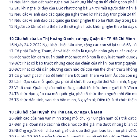
11 Nếu lãnh đạo đất nước nghe bài 24 nhưng không tin thì chúng con phải
12 Sau khi nghe lời dạy của Đức Phật trong bài 24, thì mỗi người dân nên l
13 Nếu các vị lãnh đạo các quốc gia nghe theo lời Phật dạy trong bài 24 th
14 Nếu các vị lãnh đạo các quốc gia không nghe theo lời Phật dạy trong bà
15 Người có tần số như thế nào thì sẽ nghe hoặc không nghe theo lời dạy 
10 Câu hỏi của La Thị Hoàng Oanh, cư ngụ Quận 6 – TP Hồ Chí Minh
16 Ngày 24-2-2022 Nga khởi chiến Ukraine, cộng các con số lại ra số 68, có
17 Có phải Tưởng, Tham, Ác và Kiến chấp là nguyên nhân gây ra các cuộc c
18 Một nước lớn đem quân đánh một nước nhỏ hơn là quy luật mạnh được y
19 Đức Phật có báo trước những cuộc đại chiến của nhân loại trong quyển
20 Đức Phật có chỉ dẫn phương cách nào để cứu vãn thế chiến thứ 3 không
21 Có phương cách nào để kiềm hãm bớt tánh Tham và tánh Ác của con n
22 Lãnh đạo của mỗi quốc gia phải tổ chức theo người thời Văn minh, Nguyê
23 Về tổ chức Quân sự của mỗi quốc gia phải tổ chức theo người thời Văn m
24 Tổ chức đạo giáo của mỗi quốc gia, phải tổ chức theo người thời Văn mi
25 Tổ chức dân sinh, sao cho Văn minh, Nguyên tử, Điện tử là tổ chức thế 
10 Câu hỏi của Huỳnh thị Thu Lan, cư ngụ Cà Mau
26 Đỉnh cao của nền Văn minh trong mỗi chu kỳ 10 ngàn năm của trái đất 
27 Đến giai đoạn nào các nhà Khoa học có thể giải mã được những bí ẩn củ
28 Những người kiến chấp cứng sẽ trải qua thời gian bao lâu mới phá vỡ đ
29 Sau khi TG-SG Nguyễn Nhân mất, người thay thế nối tiếp dòng Thiền tô