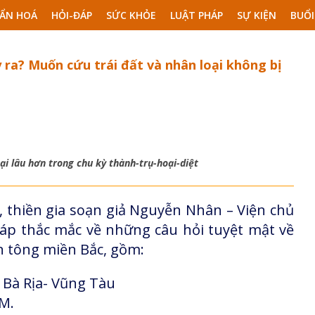
ẨN HOÁ
HỎI-ĐÁP
SỨC KHỎE
LUẬT PHÁP
SỰ KIỆN
BUỔI
y ra? Muốn cứu trái đất và nhân loại không bị
tại lâu hơn trong chu kỳ thành-trụ-hoại-diệt
, thiền gia soạn giả Nguyễn Nhân – Viện chủ
đáp thắc mắc về những câu hỏi tuyệt mật về
n tông miền Bắc, gồm:
 Bà Rịa- Vũng Tàu
CM.