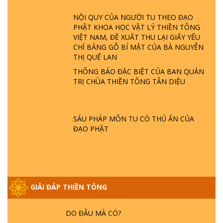
ĐÂU? ĐỊA NGỤC Ở ĐÂU? ĐỨC CHÚA TRỜI
LÀ AI? QUỶ SA TĂNG? | TTTD
NỘI QUY CỦA NGƯỜI TU THEO ĐẠO
PHẬT KHOA HỌC VẬT LÝ THIỀN TÔNG
VIỆT NAM, ĐỀ XUẤT THU LẠI GIẤY YẾU
GIẢI ĐÁP THIỀN TÔNG ĐẶC BIỆT P22 - TẠI
CHỈ BẢNG GỖ BÍ MẬT CỦA BÀ NGUYỄN
SAO TRÁI ĐẤT NHIỀU THIÊN TAI - LŨ LỤT
THỊ QUẾ LAN
- HỎA HOẠN | TTTD
THÔNG BÁO ĐẶC BIỆT CỦA BAN QUẢN
TRỊ CHÙA THIỀN TÔNG TÂN DIỆU
GIẢI ĐÁP THIỀN TÔNG ĐẶC BIỆT P21 - TẠI
SAO ĐỨC PHẬT BƯỚC ĐI 7 BƯỚC TRÊN
HOA SEN ? | TTTD
SÁU PHÁP MÔN TU CÓ THỦ ẤN CỦA
ĐẠO PHẬT
GIẢI ĐÁP VỀ LỄ TIỄN THIỀN TÔNG SƯ
NGỌC LÂM VỀ PHẬT GIỚI
GIẢI ĐÁP THIỀN TÔNG ĐẶC BIỆT PHẦN 20
GIẢI ĐÁP THIỀN TÔNG
- BÁC NGUYỄN NHÂN LÀ AI? PHIỀN NÃO
DO ĐÂU MÀ CÓ?