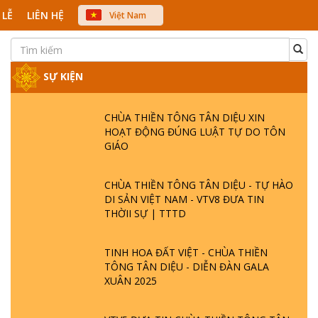
 LỄ
LIÊN HỆ
Việt Nam
中文
English
Japanese
SỰ KIỆN
CHÙA THIỀN TÔNG TÂN DIỆU XIN
HOẠT ĐỘNG ĐÚNG LUẬT TỰ DO TÔN
GIÁO
CHÙA THIỀN TÔNG TÂN DIỆU - TỰ HÀO
DI SẢN VIỆT NAM - VTV8 ĐƯA TIN
THỜII SỰ | TTTD
TINH HOA ĐẤT VIỆT - CHÙA THIỀN
TÔNG TÂN DIỆU - DIỄN ĐÀN GALA
XUÂN 2025