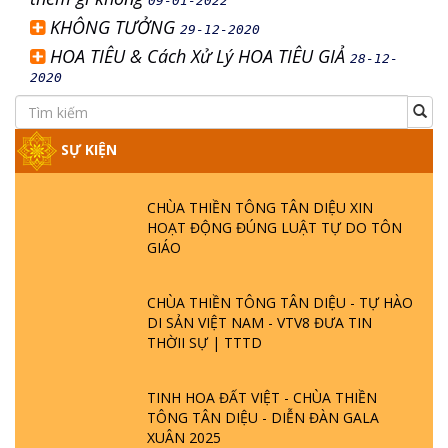
09-01-2022
KHÔNG TƯỞNG
29-12-2020
HOA TIÊU & Cách Xử Lý HOA TIÊU GIẢ
28-12-
2020
SỰ KIỆN
CHÙA THIỀN TÔNG TÂN DIỆU XIN
HOẠT ĐỘNG ĐÚNG LUẬT TỰ DO TÔN
GIÁO
CHÙA THIỀN TÔNG TÂN DIỆU - TỰ HÀO
DI SẢN VIỆT NAM - VTV8 ĐƯA TIN
THỜII SỰ | TTTD
TINH HOA ĐẤT VIỆT - CHÙA THIỀN
TÔNG TÂN DIỆU - DIỄN ĐÀN GALA
XUÂN 2025