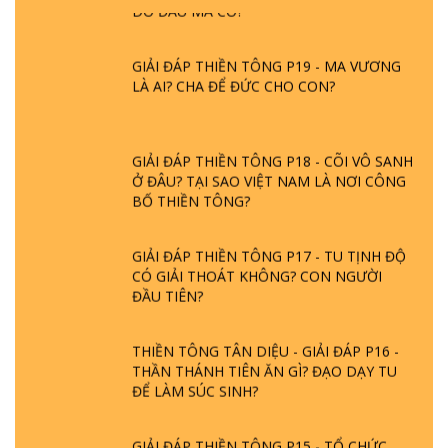
DO ĐÂU MÀ CÓ?
GIẢI ĐÁP THIỀN TÔNG P19 - MA VƯƠNG
LÀ AI? CHA ĐỂ ĐỨC CHO CON?
GIẢI ĐÁP THIỀN TÔNG P18 - CÕI VÔ SANH
Ở ĐÂU? TẠI SAO VIỆT NAM LÀ NƠI CÔNG
BỐ THIỀN TÔNG?
GIẢI ĐÁP THIỀN TÔNG P17 - TU TỊNH ĐỘ
CÓ GIẢI THOÁT KHÔNG? CON NGƯỜI
ĐẦU TIÊN?
THIỀN TÔNG TÂN DIỆU - GIẢI ĐÁP P16 -
THẦN THÁNH TIÊN ĂN GÌ? ĐẠO DẠY TU
ĐỂ LÀM SÚC SINH?
GIẢI ĐÁP THIỀN TÔNG P15 - TỔ CHỨC