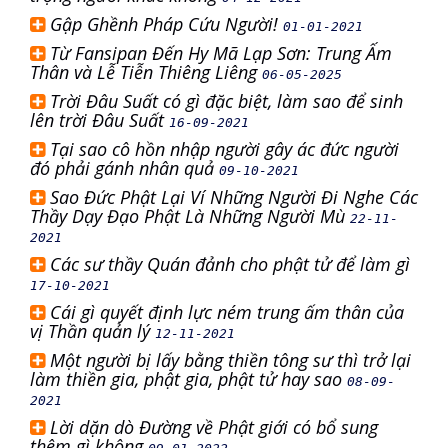
Gập Ghềnh Pháp Cứu Người!
01-01-2021
Từ Fansipan Đến Hy Mã Lạp Sơn: Trung Ấm
Thân và Lễ Tiễn Thiêng Liêng
06-05-2025
Trời Đâu Suất có gì đặc biệt, làm sao để sinh
lên trời Đâu Suất
16-09-2021
Tại sao cô hồn nhập người gây ác đức người
đó phải gánh nhân quả
09-10-2021
Sao Đức Phật Lại Ví Những Người Đi Nghe Các
Thầy Dạy Đạo Phật Là Những Người Mù
22-11-
2021
Các sư thầy Quán đảnh cho phật tử để làm gì
17-10-2021
Cái gì quyết định lực ném trung ấm thân của
vị Thần quản lý
12-11-2021
Một người bị lấy bằng thiền tông sư thì trở lại
làm thiền gia, phật gia, phật tử hay sao
08-09-
2021
Lời dặn dò Đường về Phật giới có bổ sung
thêm gì không