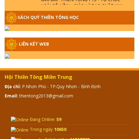
LOÀI CÔ HỒN - GIÁO LÝ ĐẠO PHẬT KHI
NÀO XUẤT BẢN
SÁCH QUÝ THIỀN TÔNG HỌC
GIẢI ĐÁP THIỀN TÔNG ĐẶC BIỆT - P14 -
NGUỒN GỐC ÂM LỊCH DƯƠNG LỊCH -
TẦNG BÌNH LƯU LỚN ĐẾN ĐÂU
LIÊN KẾT WEB
GIẢI ĐÁP THIỀN TÔNG ĐẶC BIỆT - P13 -
CON NGƯỜI TU THÀNH PHẬT ĐƯỢC
KHÔNG? XÁ LỢI PHẬT THẬT - GIẢ | TTTD
Hội Thiền Tông Miền Trung
GIẢI ĐÁP THIỀN TÔNG ĐẶC BIỆT - P12 -
Địa chỉ:
P.Nhơn Phú - TP.Quy Nhơn - Bình Định
SỰ THẬT VỀ ĐẠI HỒNG THỦY? TRỜI ĐÁNH
Email:
thientong2013@gmail.com
THÁNH ĐÂM THẦN VẶN HỌNG?
GIẢI ĐÁP ĐẶC BIỆT 2024 - P11
Đang Online:
59
Trong ngày
10650