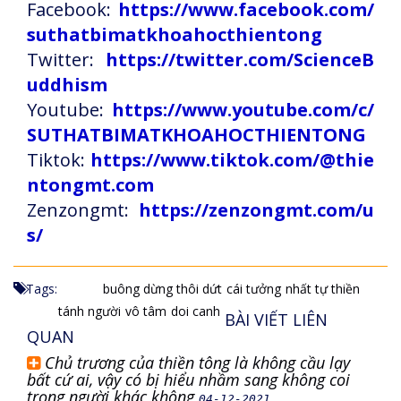
Facebook:
https://www.facebook.com/
suthatbimatkhoahocthientong
Twitter:
https://twitter.com/ScienceB
uddhism
Youtube:
https://www.youtube.com/c/
SUTHATBIMATKHOAHOCTHIENTONG
Tiktok:
https://www.tiktok.com/@thie
ntongmt.com
Zenzongmt:
https://zenzongmt.com/u
s/
Tags:
buông dừng thôi dứt
cái tưởng
nhất tự thiền
tánh người
vô tâm
doi canh
BÀI VIẾT LIÊN
QUAN
Chủ trương của thiền tông là không cầu lạy
bất cứ ai, vậy có bị hiểu nhầm sang không coi
trọng người khác không
04-12-2021