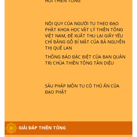
HỎI THIỀN TÔNG
GIẢI ĐÁP ĐẶC BIỆT P23 - THIÊN ĐÀNG Ở
ĐÂU? ĐỊA NGỤC Ở ĐÂU? ĐỨC CHÚA TRỜI
LÀ AI? QUỶ SA TĂNG? | TTTD
NỘI QUY CỦA NGƯỜI TU THEO ĐẠO
PHẬT KHOA HỌC VẬT LÝ THIỀN TÔNG
VIỆT NAM, ĐỀ XUẤT THU LẠI GIẤY YẾU
GIẢI ĐÁP THIỀN TÔNG ĐẶC BIỆT P22 - TẠI
CHỈ BẢNG GỖ BÍ MẬT CỦA BÀ NGUYỄN
SAO TRÁI ĐẤT NHIỀU THIÊN TAI - LŨ LỤT
THỊ QUẾ LAN
- HỎA HOẠN | TTTD
THÔNG BÁO ĐẶC BIỆT CỦA BAN QUẢN
TRỊ CHÙA THIỀN TÔNG TÂN DIỆU
GIẢI ĐÁP THIỀN TÔNG ĐẶC BIỆT P21 - TẠI
SAO ĐỨC PHẬT BƯỚC ĐI 7 BƯỚC TRÊN
HOA SEN ? | TTTD
SÁU PHÁP MÔN TU CÓ THỦ ẤN CỦA
ĐẠO PHẬT
GIẢI ĐÁP VỀ LỄ TIỄN THIỀN TÔNG SƯ
NGỌC LÂM VỀ PHẬT GIỚI
GIẢI ĐÁP THIỀN TÔNG ĐẶC BIỆT PHẦN 20
GIẢI ĐÁP THIỀN TÔNG
- BÁC NGUYỄN NHÂN LÀ AI? PHIỀN NÃO