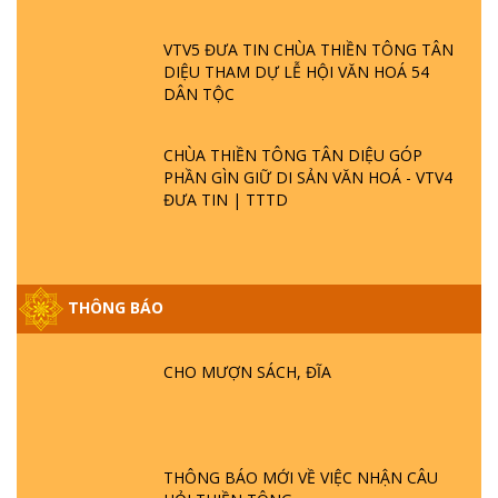
VTV5 ĐƯA TIN CHÙA THIỀN TÔNG TÂN
DIỆU THAM DỰ LỄ HỘI VĂN HOÁ 54
DÂN TỘC
CHÙA THIỀN TÔNG TÂN DIỆU GÓP
PHẦN GÌN GIỮ DI SẢN VĂN HOÁ - VTV4
ĐƯA TIN | TTTD
THÔNG BÁO
GIẢI ĐÁP ĐẶC BIỆT P25 - SUỐT 49 NĂM
PHẬT KHÔNG NÓI? HỘI LONG HOA LÀ
HỘI GÌ? TỬ VÌ ĐẠO
CHO MƯỢN SÁCH, ĐĨA
GIẢI ĐÁP ĐẶC BIỆT P24 - TÁNH PHẬT
ĐƯỢC HÌNH THÀNH NHƯ THẾ NÀO?
PHẬT GIỚI CÓ THỜI GIAN KHÔNG? |
THÔNG BÁO MỚI VỀ VIỆC NHẬN CÂU
TTTD