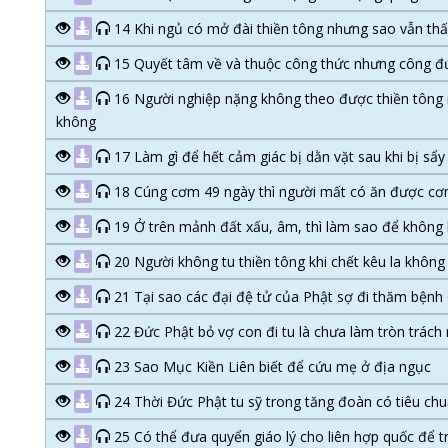
14 Khi ngủ có mở đài thiền tông nhưng sao vẫn thấ
15 Quyết tâm về và thuộc công thức nhưng công đứ
16 Người nghiệp nặng không theo được thiền tông m
không
17 Làm gì để hết cảm giác bị dằn vặt sau khi bị sẩy 
18 Cúng cơm 49 ngày thì người mất có ăn được c
19 Ở trên mảnh đất xấu, âm, thì làm sao để không 
20 Người không tu thiền tông khi chết kêu la không 
21 Tại sao các đại đệ tử của Phật sợ đi thăm bện
22 Đức Phật bỏ vợ con đi tu là chưa làm tròn trách 
23 Sao Mục Kiền Liên biết để cứu mẹ ở địa ngục
24 Thời Đức Phật tu sỹ trong tăng đoàn có tiêu ch
25 Có thể đưa quyển giáo lý cho liên hợp quốc để t