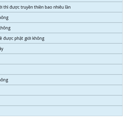
i thì được truyền thiền bao nhiêu lần
không
 không
về được phật giới không
ây
không