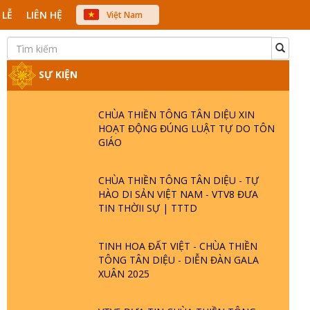
 LỄ
LIÊN HỆ
Việt Nam
中文
English
Japanese
SỰ KIỆN
CHÙA THIỀN TÔNG TÂN DIỆU XIN
HOẠT ĐỘNG ĐÚNG LUẬT TỰ DO TÔN
GIÁO
CHÙA THIỀN TÔNG TÂN DIỆU - TỰ
HÀO DI SẢN VIỆT NAM - VTV8 ĐƯA
TIN THỜII SỰ | TTTD
TINH HOA ĐẤT VIỆT - CHÙA THIỀN
TÔNG TÂN DIỆU - DIỄN ĐÀN GALA
XUÂN 2025