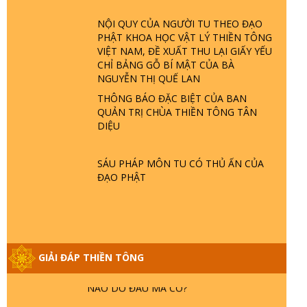
ĐÂU? ĐỊA NGỤC Ở ĐÂU? ĐỨC CHÚA
TRỜI LÀ AI? QUỶ SA TĂNG? | TTTD
NỘI QUY CỦA NGƯỜI TU THEO ĐẠO
PHẬT KHOA HỌC VẬT LÝ THIỀN TÔNG
VIỆT NAM, ĐỀ XUẤT THU LẠI GIẤY YẾU
GIẢI ĐÁP THIỀN TÔNG ĐẶC BIỆT P22 -
CHỈ BẢNG GỖ BÍ MẬT CỦA BÀ
TẠI SAO TRÁI ĐẤT NHIỀU THIÊN TAI - LŨ
NGUYỄN THỊ QUẾ LAN
LỤT - HỎA HOẠN | TTTD
THÔNG BÁO ĐẶC BIỆT CỦA BAN
QUẢN TRỊ CHÙA THIỀN TÔNG TÂN
GIẢI ĐÁP THIỀN TÔNG ĐẶC BIỆT P21 -
DIỆU
TẠI SAO ĐỨC PHẬT BƯỚC ĐI 7 BƯỚC
TRÊN HOA SEN ? | TTTD
SÁU PHÁP MÔN TU CÓ THỦ ẤN CỦA
ĐẠO PHẬT
GIẢI ĐÁP VỀ LỄ TIỄN THIỀN TÔNG SƯ
NGỌC LÂM VỀ PHẬT GIỚI
GIẢI ĐÁP THIỀN TÔNG ĐẶC BIỆT PHẦN
GIẢI ĐÁP THIỀN TÔNG
20 - BÁC NGUYỄN NHÂN LÀ AI? PHIỀN
NÃO DO ĐÂU MÀ CÓ?