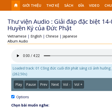
GIỚI THIỆU
THƠ KỆ
SÁCH
ĐĨA
VIDEO
CHU
Thư viện Audio : Giải đáp đặc biệt 1
Huyền Ký của Đức Phật
Vietnamese
|
English
|
Chinese
|
Japanese
Album Audio
Loaded track: 01 Công đức cuối đời phát sáng có ảnh hưởng 
(262.50s)
Play
Pause
Prev
Next
Vol -
Vol +
Options
Chọn bài muốn nghe: