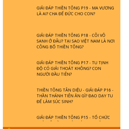
GIẢI ĐÁP THIỀN TÔNG P19 - MA VƯƠNG
LÀ AI? CHA ĐỂ ĐỨC CHO CON?
GIẢI ĐÁP THIỀN TÔNG P18 - CÕI VÔ
SANH Ở ĐÂU? TẠI SAO VIỆT NAM LÀ NƠI
CÔNG BỐ THIỀN TÔNG?
GIẢI ĐÁP THIỀN TÔNG P17 - TU TỊNH
ĐỘ CÓ GIẢI THOÁT KHÔNG? CON
NGƯỜI ĐẦU TIÊN?
THIỀN TÔNG TÂN DIỆU - GIẢI ĐÁP P16 -
THẦN THÁNH TIÊN ĂN GÌ? ĐẠO DẠY TU
ĐỂ LÀM SÚC SINH?
GIẢI ĐÁP THIỀN TÔNG P15 - TỔ CHỨC
LOÀI CÔ HỒN - GIÁO LÝ ĐẠO PHẬT KHI
NÀO XUẤT BẢN