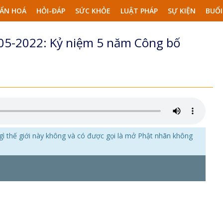
ẨN HOÁ
HỎI-ĐÁP
SỨC KHỎE
LUẬT PHÁP
SỰ KIỆN
BUỔI
4-05-2022: Kỷ niệm 5 năm Công bố
gì thế giới này không và có được gọi là mở Phật nhãn không