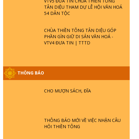
VTV5 ĐƯA TIN CHÙA THIỀN TÔNG
TÂN DIỆU THAM DỰ LỄ HỘI VĂN HOÁ
54 DÂN TỘC
CHÙA THIỀN TÔNG TÂN DIỆU GÓP
PHẦN GÌN GIỮ DI SẢN VĂN HOÁ -
VTV4 ĐƯA TIN | TTTD
THÔNG BÁO
GIẢI ĐÁP ĐẶC BIỆT P25 - SUỐT 49 NĂM
PHẬT KHÔNG NÓI? HỘI LONG HOA LÀ
HỘI GÌ? TỬ VÌ ĐẠO
CHO MƯỢN SÁCH, ĐĨA
GIẢI ĐÁP ĐẶC BIỆT P24 - TÁNH PHẬT
ĐƯỢC HÌNH THÀNH NHƯ THẾ NÀO?
PHẬT GIỚI CÓ THỜI GIAN KHÔNG? |
THÔNG BÁO MỚI VỀ VIỆC NHẬN CÂU
TTTD
HỎI THIỀN TÔNG
GIẢI ĐÁP ĐẶC BIỆT P23 - THIÊN ĐÀNG Ở