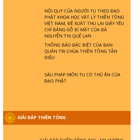
NỘI QUY CỦA NGƯỜI TU THEO ĐẠO
GIẢI ĐÁP THIỀN TÔNG ĐẶC BIỆT P22 -
PHẬT KHOA HỌC VẬT LÝ THIỀN TÔNG
TẠI SAO TRÁI ĐẤT NHIỀU THIÊN TAI - LŨ
VIỆT NAM, ĐỀ XUẤT THU LẠI GIẤY YẾU
LỤT - HỎA HOẠN | TTTD
CHỈ BẢNG GỖ BÍ MẬT CỦA BÀ
NGUYỄN THỊ QUẾ LAN
THÔNG BÁO ĐẶC BIỆT CỦA BAN
GIẢI ĐÁP THIỀN TÔNG ĐẶC BIỆT P21 -
QUẢN TRỊ CHÙA THIỀN TÔNG TÂN
TẠI SAO ĐỨC PHẬT BƯỚC ĐI 7 BƯỚC
DIỆU
TRÊN HOA SEN ? | TTTD
SÁU PHÁP MÔN TU CÓ THỦ ẤN CỦA
GIẢI ĐÁP VỀ LỄ TIỄN THIỀN TÔNG SƯ
ĐẠO PHẬT
NGỌC LÂM VỀ PHẬT GIỚI
GIẢI ĐÁP THIỀN TÔNG ĐẶC BIỆT PHẦN
20 - BÁC NGUYỄN NHÂN LÀ AI? PHIỀN
GIẢI ĐÁP THIỀN TÔNG
NÃO DO ĐÂU MÀ CÓ?
GIẢI ĐÁP THIỀN TÔNG P19 - MA VƯƠNG