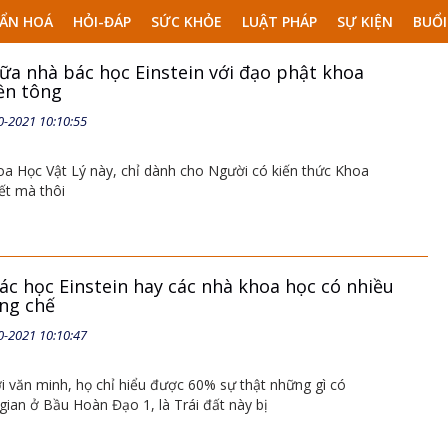
ẨN HOÁ
HỎI-ĐÁP
SỨC KHỎE
LUẬT PHÁP
SỰ KIỆN
BUỔI
iữa nhà bác học Einstein với đạo phật khoa
iền tông
0-2021 10:10:55
a Học Vật Lý này, chỉ dành cho Người có kiến thức Khoa
ết mà thôi
ác học Einstein hay các nhà khoa học có nhiều
ng chế
0-2021 10:10:47
ời văn minh, họ chỉ hiểu được 60% sự thật những gì có
gian ở Bầu Hoàn Đạo 1, là Trái đất này bị