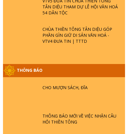
VTV5 ĐƯA TIN CHÙA THIỀN TÔNG
TÂN DIỆU THAM DỰ LỄ HỘI VĂN HOÁ
54 DÂN TỘC
CHÙA THIỀN TÔNG TÂN DIỆU GÓP
PHẦN GÌN GIỮ DI SẢN VĂN HOÁ -
VTV4 ĐƯA TIN | TTTD
GIẢI ĐÁP ĐẶC BIỆT P25 - SUỐT 49 NĂM
THÔNG BÁO
PHẬT KHÔNG NÓI? HỘI LONG HOA LÀ
HỘI GÌ? TỬ VÌ ĐẠO
CHO MƯỢN SÁCH, ĐĨA
GIẢI ĐÁP ĐẶC BIỆT P24 - TÁNH PHẬT
ĐƯỢC HÌNH THÀNH NHƯ THẾ NÀO?
PHẬT GIỚI CÓ THỜI GIAN KHÔNG? |
TTTD
THÔNG BÁO MỚI VỀ VIỆC NHẬN CÂU
GIẢI ĐÁP ĐẶC BIỆT P23 - THIÊN ĐÀNG Ở
HỎI THIỀN TÔNG
ĐÂU? ĐỊA NGỤC Ở ĐÂU? ĐỨC CHÚA
TRỜI LÀ AI? QUỶ SA TĂNG? | TTTD