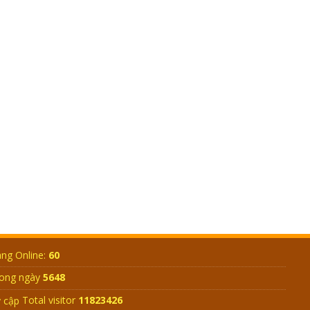
GIẢI ĐÁP ĐẶC BIỆT 2024 – P9 – AI ĐỦ
TƯ CÁCH LẬP ĐẠO Ở TRÁI ĐẤT? GIÁC
NGỘ LÀ GIÁC CÁI GÌ?
GIẢI ĐÁP ĐẶC BIỆT 2024 - P8 - ĐẤNG
TẠO HÓA LÀ AI? TẠI SAO TRÁI ĐẤT TỰ
QUAY ĐƯỢC?
GIẢI ĐÁP ĐẶC BIỆT 2024 - P7 - AI TẠO
RA MẶT TRỜI? NGUỒN GỐC CON
NGƯỜI TỪ ĐÂU?
ng Online:
60
ong ngày
5648
Total visitor
11823426