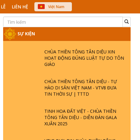
 LỄ
LIÊN HỆ
Việt Nam
中文
English
Japanese
SỰ KIỆN
CHÙA THIỀN TÔNG TÂN DIỆU XIN
HOẠT ĐỘNG ĐÚNG LUẬT TỰ DO TÔN
GIÁO
CHÙA THIỀN TÔNG TÂN DIỆU - TỰ
HÀO DI SẢN VIỆT NAM - VTV8 ĐƯA
TIN THỜII SỰ | TTTD
TINH HOA ĐẤT VIỆT - CHÙA THIỀN
TÔNG TÂN DIỆU - DIỄN ĐÀN GALA
XUÂN 2025