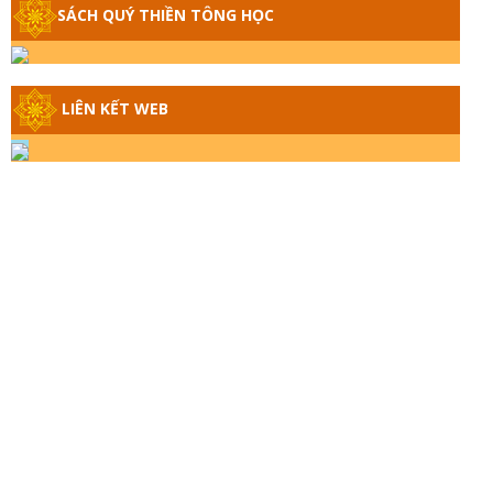
SÁCH QUÝ THIỀN TÔNG HỌC
GIẢI ĐÁP THIỀN TÔNG ĐẶC BIỆT - P14 -
NGUỒN GỐC ÂM LỊCH DƯƠNG LỊCH -
TẦNG BÌNH LƯU LỚN ĐẾN ĐÂU
LIÊN KẾT WEB
GIẢI ĐÁP THIỀN TÔNG ĐẶC BIỆT - P13 -
CON NGƯỜI TU THÀNH PHẬT ĐƯỢC
KHÔNG? XÁ LỢI PHẬT THẬT - GIẢ |
TTTD
GIẢI ĐÁP THIỀN TÔNG ĐẶC BIỆT - P12 -
SỰ THẬT VỀ ĐẠI HỒNG THỦY? TRỜI
ĐÁNH THÁNH ĐÂM THẦN VẶN HỌNG?
GIẢI ĐÁP ĐẶC BIỆT 2024 - P11
GIẢI ĐÁP ĐẶC BIỆT 2024 – P10 – NGỒI
THIỀN BỊ CÔ HỒN NHẬP? TRƯỚC KHI
TẮT THỞ NGÁP 3 CÁI?