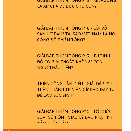
LÀ AI? CHA ĐỂ ĐỨC CHO CON?
GIẢI ĐÁP THIỀN TÔNG P18 - CÕI VÔ
SANH Ở ĐÂU? TẠI SAO VIỆT NAM LÀ NƠI
CÔNG BỐ THIỀN TÔNG?
GIẢI ĐÁP THIỀN TÔNG P17 - TU TỊNH
ĐỘ CÓ GIẢI THOÁT KHÔNG? CON
NGƯỜI ĐẦU TIÊN?
THIỀN TÔNG TÂN DIỆU - GIẢI ĐÁP P16 -
THẦN THÁNH TIÊN ĂN GÌ? ĐẠO DẠY TU
ĐỂ LÀM SÚC SINH?
GIẢI ĐÁP THIỀN TÔNG P15 - TỔ CHỨC
LOÀI CÔ HỒN - GIÁO LÝ ĐẠO PHẬT KHI
NÀO XUẤT BẢN