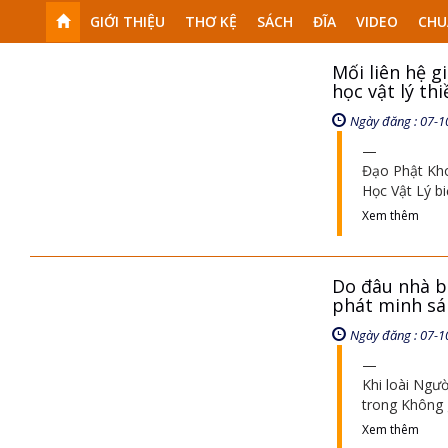
GIỚI THIỆU
THƠ KỆ
SÁCH
ĐĨA
VIDEO
CHU
Mối liên hệ g
học vật lý th
Ngày đăng : 07-1
Đạo Phật Kho
Học Vật Lý bi
Xem thêm
Do đâu nhà b
phát minh sá
Ngày đăng : 07-1
Khi loài Ngư
trong Không 
Xem thêm