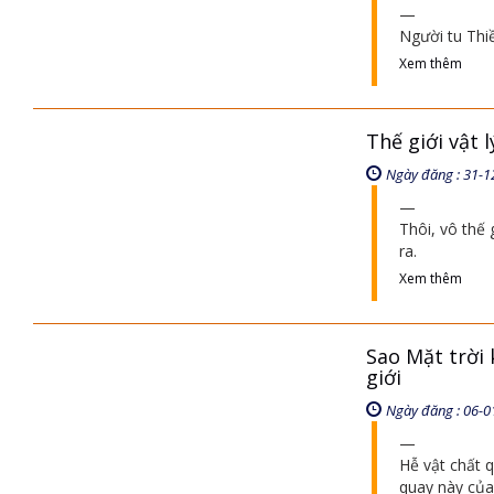
Người tu Thi
Xem thêm
Thế giới vật 
Ngày đăng : 31-1
Thôi, vô thế
ra.
Xem thêm
Sao Mặt trời
giới
Ngày đăng : 06-0
Hễ vật chất 
quay này của