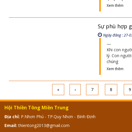
Xem thêm
Sự phù hợp g
Ngày đăng : 27-0
Khi con người
lý. Con người
chúng
Xem thêm
«
‹
7
8
9
Hội Thiền Tông Miền Trung
Địa chỉ:
P.Nhơn Phú - TP.Quy Nhơn - Bình Định
Email:
thientong2013@gmail.com