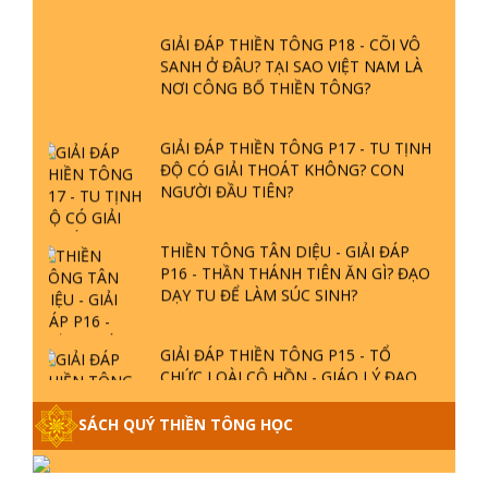
SANH Ở ĐÂU? TẠI SAO VIỆT NAM LÀ
NƠI CÔNG BỐ THIỀN TÔNG?
GIẢI ĐÁP THIỀN TÔNG P17 - TU TỊNH
ĐỘ CÓ GIẢI THOÁT KHÔNG? CON
NGƯỜI ĐẦU TIÊN?
THIỀN TÔNG TÂN DIỆU - GIẢI ĐÁP
P16 - THẦN THÁNH TIÊN ĂN GÌ? ĐẠO
DẠY TU ĐỂ LÀM SÚC SINH?
GIẢI ĐÁP THIỀN TÔNG P15 - TỔ
CHỨC LOÀI CÔ HỒN - GIÁO LÝ ĐẠO
PHẬT KHI NÀO XUẤT BẢN
SÁCH QUÝ THIỀN TÔNG HỌC
GIẢI ĐÁP THIỀN TÔNG ĐẶC BIỆT -
P14 - NGUỒN GỐC ÂM LỊCH DƯƠNG
LỊCH - TẦNG BÌNH LƯU LỚN ĐẾN
LIÊN KẾT WEB
ĐÂU