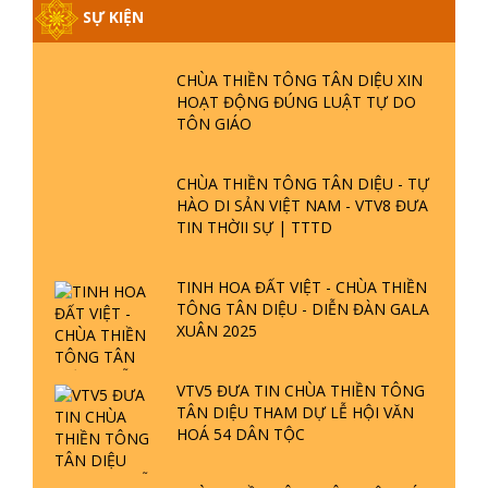
CHÙA THIỀN TÔNG TÂN DIỆU XIN
HOẠT ĐỘNG ĐÚNG LUẬT TỰ DO
TÔN GIÁO
CHÙA THIỀN TÔNG TÂN DIỆU - TỰ
HÀO DI SẢN VIỆT NAM - VTV8 ĐƯA
TIN THỜII SỰ | TTTD
TINH HOA ĐẤT VIỆT - CHÙA THIỀN
TÔNG TÂN DIỆU - DIỄN ĐÀN GALA
XUÂN 2025
VTV5 ĐƯA TIN CHÙA THIỀN TÔNG
TÂN DIỆU THAM DỰ LỄ HỘI VĂN
HOÁ 54 DÂN TỘC
CHÙA THIỀN TÔNG TÂN DIỆU GÓP
PHẦN GÌN GIỮ DI SẢN VĂN HOÁ -