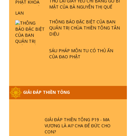
LAN
- LŨ LỤT - HỎA HOẠN | TTTD
THÔNG BÁO ĐẶC BIỆT CỦA BAN
QUẢN TRỊ CHÙA THIỀN TÔNG TÂN
GIẢI ĐÁP THIỀN TÔNG ĐẶC BIỆT P21
DIỆU
- TẠI SAO ĐỨC PHẬT BƯỚC ĐI 7
BƯỚC TRÊN HOA SEN ? | TTTD
SÁU PHÁP MÔN TU CÓ THỦ ẤN
CỦA ĐẠO PHẬT
GIẢI ĐÁP VỀ LỄ TIỄN THIỀN TÔNG SƯ
NGỌC LÂM VỀ PHẬT GIỚI
GIẢI ĐÁP THIỀN TÔNG ĐẶC BIỆT
GIẢI ĐÁP THIỀN TÔNG
PHẦN 20 - BÁC NGUYỄN NHÂN LÀ AI?
PHIỀN NÃO DO ĐÂU MÀ CÓ?
GIẢI ĐÁP THIỀN TÔNG P19 - MA
VƯƠNG LÀ AI? CHA ĐỂ ĐỨC CHO
CON?
GIẢI ĐÁP THIỀN TÔNG P18 - CÕI VÔ