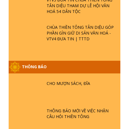
TÂN DIỆU THAM DỰ LỄ HỘI VĂN
HOÁ 54 DÂN TỘC
CHÙA THIỀN TÔNG TÂN DIỆU GÓP
PHẦN GÌN GIỮ DI SẢN VĂN HOÁ -
VTV4 ĐƯA TIN | TTTD
GIẢI ĐÁP ĐẶC BIỆT P25 - SUỐT 49
THÔNG BÁO
NĂM PHẬT KHÔNG NÓI? HỘI LONG
HOA LÀ HỘI GÌ? TỬ VÌ ĐẠO
CHO MƯỢN SÁCH, ĐĨA
GIẢI ĐÁP ĐẶC BIỆT P24 - TÁNH PHẬT
ĐƯỢC HÌNH THÀNH NHƯ THẾ NÀO?
PHẬT GIỚI CÓ THỜI GIAN KHÔNG? |
TTTD
THÔNG BÁO MỚI VỀ VIỆC NHẬN
CÂU HỎI THIỀN TÔNG
GIẢI ĐÁP ĐẶC BIỆT P23 - THIÊN
ĐÀNG Ở ĐÂU? ĐỊA NGỤC Ở ĐÂU?
ĐỨC CHÚA TRỜI LÀ AI? QUỶ SA