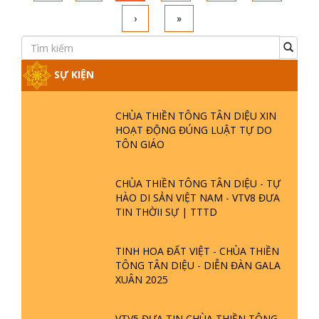
›
»
SỰ KIỆN
CHÙA THIỀN TÔNG TÂN DIỆU XIN
HOẠT ĐỘNG ĐÚNG LUẬT TỰ DO
TÔN GIÁO
CHÙA THIỀN TÔNG TÂN DIỆU - TỰ
HÀO DI SẢN VIỆT NAM - VTV8 ĐƯA
TIN THỜII SỰ | TTTD
TINH HOA ĐẤT VIỆT - CHÙA THIỀN
TÔNG TÂN DIỆU - DIỄN ĐÀN GALA
XUÂN 2025
VTV5 ĐƯA TIN CHÙA THIỀN TÔNG