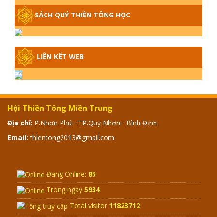
GIẢI ĐÁP THIỀN TÔNG ĐẶC BIỆT -
SÁCH QUÝ THIỀN TÔNG HỌC
P14 - NGUỒN GỐC ÂM LỊCH DƯƠNG
LỊCH - TẦNG BÌNH LƯU LỚN ĐẾN
ĐÂU
GIẢI ĐÁP THIỀN TÔNG ĐẶC BIỆT -
LIÊN KẾT WEB
P13 - CON NGƯỜI TU THÀNH PHẬT
ĐƯỢC KHÔNG? XÁ LỢI PHẬT THẬT -
GIẢ | TTTD
GIẢI ĐÁP THIỀN TÔNG ĐẶC BIỆT -
Hội Thiền Tông Miền Trung
P12 - SỰ THẬT VỀ ĐẠI HỒNG THỦY?
TRỜI ĐÁNH THÁNH ĐÂM THẦN VẶN
Địa chỉ:
P.Nhơn Phú - TP.Quy Nhơn - Bình Định
HỌNG?
Email:
thientong2013@gmail.com
GIẢI ĐÁP ĐẶC BIỆT 2024 - P11
Đang Online:
85
Trong ngày
5934
GIẢI ĐÁP ĐẶC BIỆT 2024 – P10 –
NGỒI THIỀN BỊ CÔ HỒN NHẬP?
Total visitor
11823712
TRƯỚC KHI TẮT THỞ NGÁP 3 CÁI?