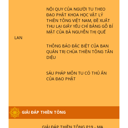
TĂNG? | TTTD
NỘI QUY CỦA NGƯỜI TU THEO
ĐẠO PHẬT KHOA HỌC VẬT LÝ
GIẢI ĐÁP THIỀN TÔNG ĐẶC BIỆT P22
THIỀN TÔNG VIỆT NAM, ĐỀ XUẤT
- TẠI SAO TRÁI ĐẤT NHIỀU THIÊN TAI
THU LẠI GIẤY YẾU CHỈ BẢNG GỖ BÍ
- LŨ LỤT - HỎA HOẠN | TTTD
MẬT CỦA BÀ NGUYỄN THỊ QUẾ
LAN
GIẢI ĐÁP THIỀN TÔNG ĐẶC BIỆT P21
THÔNG BÁO ĐẶC BIỆT CỦA BAN
- TẠI SAO ĐỨC PHẬT BƯỚC ĐI 7
QUẢN TRỊ CHÙA THIỀN TÔNG TÂN
BƯỚC TRÊN HOA SEN ? | TTTD
DIỆU
GIẢI ĐÁP VỀ LỄ TIỄN THIỀN TÔNG SƯ
SÁU PHÁP MÔN TU CÓ THỦ ẤN
NGỌC LÂM VỀ PHẬT GIỚI
CỦA ĐẠO PHẬT
GIẢI ĐÁP THIỀN TÔNG ĐẶC BIỆT
PHẦN 20 - BÁC NGUYỄN NHÂN LÀ AI?
PHIỀN NÃO DO ĐÂU MÀ CÓ?
GIẢI ĐÁP THIỀN TÔNG
GIẢI ĐÁP THIỀN TÔNG P19 - MA