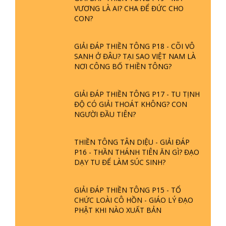
VƯƠNG LÀ AI? CHA ĐỂ ĐỨC CHO
CON?
GIẢI ĐÁP THIỀN TÔNG P18 - CÕI VÔ
SANH Ở ĐÂU? TẠI SAO VIỆT NAM LÀ
NƠI CÔNG BỐ THIỀN TÔNG?
GIẢI ĐÁP THIỀN TÔNG P17 - TU TỊNH
ĐỘ CÓ GIẢI THOÁT KHÔNG? CON
NGƯỜI ĐẦU TIÊN?
THIỀN TÔNG TÂN DIỆU - GIẢI ĐÁP
P16 - THẦN THÁNH TIÊN ĂN GÌ? ĐẠO
DẠY TU ĐỂ LÀM SÚC SINH?
GIẢI ĐÁP THIỀN TÔNG P15 - TỔ
CHỨC LOÀI CÔ HỒN - GIÁO LÝ ĐẠO
PHẬT KHI NÀO XUẤT BẢN