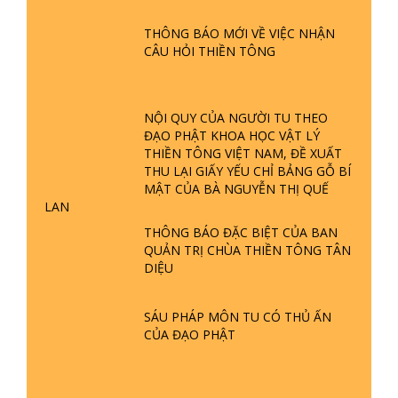
ĐƯỢC HÌNH THÀNH NHƯ THẾ NÀO?
PHẬT GIỚI CÓ THỜI GIAN KHÔNG? |
THÔNG BÁO MỚI VỀ VIỆC NHẬN
TTTD
CÂU HỎI THIỀN TÔNG
GIẢI ĐÁP ĐẶC BIỆT P23 - THIÊN
ĐÀNG Ở ĐÂU? ĐỊA NGỤC Ở ĐÂU?
ĐỨC CHÚA TRỜI LÀ AI? QUỶ SA
NỘI QUY CỦA NGƯỜI TU THEO
TĂNG? | TTTD
ĐẠO PHẬT KHOA HỌC VẬT LÝ
THIỀN TÔNG VIỆT NAM, ĐỀ XUẤT
GIẢI ĐÁP THIỀN TÔNG ĐẶC BIỆT P22
THU LẠI GIẤY YẾU CHỈ BẢNG GỖ BÍ
- TẠI SAO TRÁI ĐẤT NHIỀU THIÊN TAI
MẬT CỦA BÀ NGUYỄN THỊ QUẾ
- LŨ LỤT - HỎA HOẠN | TTTD
LAN
THÔNG BÁO ĐẶC BIỆT CỦA BAN
GIẢI ĐÁP THIỀN TÔNG ĐẶC BIỆT P21
QUẢN TRỊ CHÙA THIỀN TÔNG TÂN
- TẠI SAO ĐỨC PHẬT BƯỚC ĐI 7
DIỆU
BƯỚC TRÊN HOA SEN ? | TTTD
SÁU PHÁP MÔN TU CÓ THỦ ẤN
GIẢI ĐÁP VỀ LỄ TIỄN THIỀN TÔNG SƯ
CỦA ĐẠO PHẬT
NGỌC LÂM VỀ PHẬT GIỚI