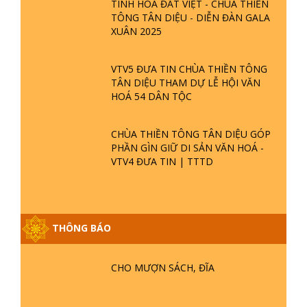
TINH HOA ĐẤT VIỆT - CHÙA THIỀN
TÔNG TÂN DIỆU - DIỄN ĐÀN GALA
XUÂN 2025
VTV5 ĐƯA TIN CHÙA THIỀN TÔNG
TÂN DIỆU THAM DỰ LỄ HỘI VĂN
HOÁ 54 DÂN TỘC
CHÙA THIỀN TÔNG TÂN DIỆU GÓP
PHẦN GÌN GIỮ DI SẢN VĂN HOÁ -
VTV4 ĐƯA TIN | TTTD
THÔNG BÁO
GIẢI ĐÁP ĐẶC BIỆT P25 - SUỐT 49
NĂM PHẬT KHÔNG NÓI? HỘI LONG
HOA LÀ HỘI GÌ? TỬ VÌ ĐẠO
CHO MƯỢN SÁCH, ĐĨA
GIẢI ĐÁP ĐẶC BIỆT P24 - TÁNH PHẬT