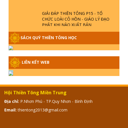
GIẢI ĐÁP THIỀN TÔNG P15 - TỔ
CHỨC LOÀI CÔ HỒN - GIÁO LÝ ĐẠO
PHẬT KHI NÀO XUẤT BẢN
SÁCH QUÝ THIỀN TÔNG HỌC
GIẢI ĐÁP THIỀN TÔNG ĐẶC BIỆT -
P14 - NGUỒN GỐC ÂM LỊCH DƯƠNG
LỊCH - TẦNG BÌNH LƯU LỚN ĐẾN
ĐÂU
LIÊN KẾT WEB
GIẢI ĐÁP THIỀN TÔNG ĐẶC BIỆT -
P13 - CON NGƯỜI TU THÀNH PHẬT
ĐƯỢC KHÔNG? XÁ LỢI PHẬT THẬT -
GIẢ | TTTD
Hội Thiền Tông Miền Trung
GIẢI ĐÁP THIỀN TÔNG ĐẶC BIỆT -
P12 - SỰ THẬT VỀ ĐẠI HỒNG THỦY?
Địa chỉ:
P.Nhơn Phú - TP.Quy Nhơn - Bình Định
TRỜI ĐÁNH THÁNH ĐÂM THẦN VẶN
Email:
thientong2013@gmail.com
HỌNG?
GIẢI ĐÁP ĐẶC BIỆT 2024 - P11