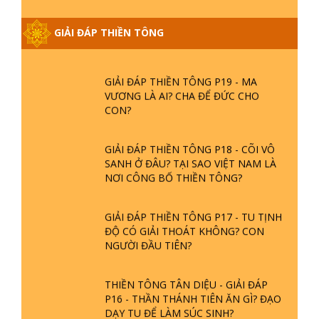
GIẢI ĐÁP THIỀN TÔNG ĐẶC BIỆT
PHẦN 20 - BÁC NGUYỄN NHÂN LÀ AI?
GIẢI ĐÁP THIỀN TÔNG
PHIỀN NÃO DO ĐÂU MÀ CÓ?
GIẢI ĐÁP THIỀN TÔNG P19 - MA
VƯƠNG LÀ AI? CHA ĐỂ ĐỨC CHO
CON?
GIẢI ĐÁP THIỀN TÔNG P18 - CÕI VÔ
SANH Ở ĐÂU? TẠI SAO VIỆT NAM LÀ
NƠI CÔNG BỐ THIỀN TÔNG?
GIẢI ĐÁP THIỀN TÔNG P17 - TU TỊNH
ĐỘ CÓ GIẢI THOÁT KHÔNG? CON
NGƯỜI ĐẦU TIÊN?
THIỀN TÔNG TÂN DIỆU - GIẢI ĐÁP
P16 - THẦN THÁNH TIÊN ĂN GÌ? ĐẠO
DẠY TU ĐỂ LÀM SÚC SINH?