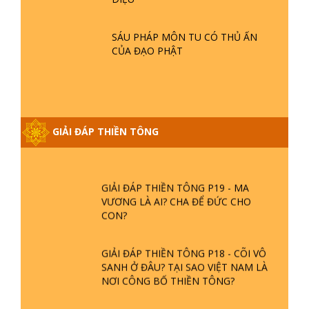
BƯỚC TRÊN HOA SEN ? | TTTD
SÁU PHÁP MÔN TU CÓ THỦ ẤN
CỦA ĐẠO PHẬT
GIẢI ĐÁP VỀ LỄ TIỄN THIỀN TÔNG SƯ
NGỌC LÂM VỀ PHẬT GIỚI
GIẢI ĐÁP THIỀN TÔNG ĐẶC BIỆT
PHẦN 20 - BÁC NGUYỄN NHÂN LÀ AI?
GIẢI ĐÁP THIỀN TÔNG
PHIỀN NÃO DO ĐÂU MÀ CÓ?
GIẢI ĐÁP THIỀN TÔNG P19 - MA
VƯƠNG LÀ AI? CHA ĐỂ ĐỨC CHO
CON?
GIẢI ĐÁP THIỀN TÔNG P18 - CÕI VÔ
SANH Ở ĐÂU? TẠI SAO VIỆT NAM LÀ
NƠI CÔNG BỐ THIỀN TÔNG?