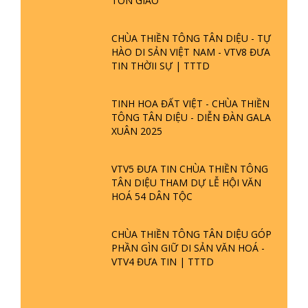
TÔN GIÁO
CHÙA THIỀN TÔNG TÂN DIỆU - TỰ
HÀO DI SẢN VIỆT NAM - VTV8 ĐƯA
TIN THỜII SỰ | TTTD
TINH HOA ĐẤT VIỆT - CHÙA THIỀN
TÔNG TÂN DIỆU - DIỄN ĐÀN GALA
XUÂN 2025
VTV5 ĐƯA TIN CHÙA THIỀN TÔNG
TÂN DIỆU THAM DỰ LỄ HỘI VĂN
HOÁ 54 DÂN TỘC
CHÙA THIỀN TÔNG TÂN DIỆU GÓP
PHẦN GÌN GIỮ DI SẢN VĂN HOÁ -
VTV4 ĐƯA TIN | TTTD