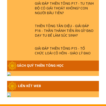
GIẢI ĐÁP THIỀN TÔNG P17 - TU TỊNH
ĐỘ CÓ GIẢI THOÁT KHÔNG? CON
NGƯỜI ĐẦU TIÊN?
THIỀN TÔNG TÂN DIỆU - GIẢI ĐÁP
P16 - THẦN THÁNH TIÊN ĂN GÌ? ĐẠO
DẠY TU ĐỂ LÀM SÚC SINH?
GIẢI ĐÁP THIỀN TÔNG P15 - TỔ
CHỨC LOÀI CÔ HỒN - GIÁO LÝ ĐẠO
PHẬT KHI NÀO XUẤT BẢN
SÁCH QUÝ THIỀN TÔNG HỌC
GIẢI ĐÁP THIỀN TÔNG ĐẶC BIỆT -
P14 - NGUỒN GỐC ÂM LỊCH DƯƠNG
LỊCH - TẦNG BÌNH LƯU LỚN ĐẾN
ĐÂU
LIÊN KẾT WEB
GIẢI ĐÁP THIỀN TÔNG ĐẶC BIỆT -
P13 - CON NGƯỜI TU THÀNH PHẬT
ĐƯỢC KHÔNG? XÁ LỢI PHẬT THẬT -
GIẢ | TTTD