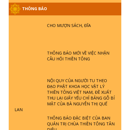
THÔNG BÁO
GIẢI ĐÁP ĐẶC BIỆT P25 - SUỐT 49
NĂM PHẬT KHÔNG NÓI? HỘI LONG
CHO MƯỢN SÁCH, ĐĨA
HOA LÀ HỘI GÌ? TỬ VÌ ĐẠO
GIẢI ĐÁP ĐẶC BIỆT P24 - TÁNH PHẬT
ĐƯỢC HÌNH THÀNH NHƯ THẾ NÀO?
THÔNG BÁO MỚI VỀ VIỆC NHẬN
PHẬT GIỚI CÓ THỜI GIAN KHÔNG? |
CÂU HỎI THIỀN TÔNG
TTTD
GIẢI ĐÁP ĐẶC BIỆT P23 - THIÊN
ĐÀNG Ở ĐÂU? ĐỊA NGỤC Ở ĐÂU?
NỘI QUY CỦA NGƯỜI TU THEO
ĐỨC CHÚA TRỜI LÀ AI? QUỶ SA
ĐẠO PHẬT KHOA HỌC VẬT LÝ
TĂNG? | TTTD
THIỀN TÔNG VIỆT NAM, ĐỀ XUẤT
GIẢI ĐÁP THIỀN TÔNG ĐẶC BIỆT P22
THU LẠI GIẤY YẾU CHỈ BẢNG GỖ BÍ
- TẠI SAO TRÁI ĐẤT NHIỀU THIÊN TAI
MẬT CỦA BÀ NGUYỄN THỊ QUẾ
- LŨ LỤT - HỎA HOẠN | TTTD
LAN
THÔNG BÁO ĐẶC BIỆT CỦA BAN
QUẢN TRỊ CHÙA THIỀN TÔNG TÂN
GIẢI ĐÁP THIỀN TÔNG ĐẶC BIỆT P21
DIỆU
- TẠI SAO ĐỨC PHẬT BƯỚC ĐI 7