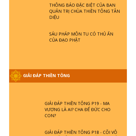
THÔNG BÁO ĐẶC BIỆT CỦA BAN
QUẢN TRỊ CHÙA THIỀN TÔNG TÂN
GIẢI ĐÁP THIỀN TÔNG ĐẶC BIỆT P21
DIỆU
- TẠI SAO ĐỨC PHẬT BƯỚC ĐI 7
BƯỚC TRÊN HOA SEN ? | TTTD
SÁU PHÁP MÔN TU CÓ THỦ ẤN
CỦA ĐẠO PHẬT
GIẢI ĐÁP VỀ LỄ TIỄN THIỀN TÔNG SƯ
NGỌC LÂM VỀ PHẬT GIỚI
GIẢI ĐÁP THIỀN TÔNG ĐẶC BIỆT
GIẢI ĐÁP THIỀN TÔNG
PHẦN 20 - BÁC NGUYỄN NHÂN LÀ AI?
PHIỀN NÃO DO ĐÂU MÀ CÓ?
GIẢI ĐÁP THIỀN TÔNG P19 - MA
VƯƠNG LÀ AI? CHA ĐỂ ĐỨC CHO
CON?
GIẢI ĐÁP THIỀN TÔNG P18 - CÕI VÔ