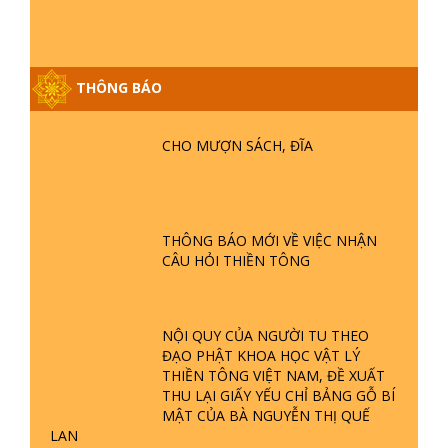
THÔNG BÁO
GIẢI ĐÁP ĐẶC BIỆT P25 - SUỐT 49
NĂM PHẬT KHÔNG NÓI? HỘI LONG
CHO MƯỢN SÁCH, ĐĨA
HOA LÀ HỘI GÌ? TỬ VÌ ĐẠO
GIẢI ĐÁP ĐẶC BIỆT P24 - TÁNH PHẬT
ĐƯỢC HÌNH THÀNH NHƯ THẾ NÀO?
THÔNG BÁO MỚI VỀ VIỆC NHẬN
PHẬT GIỚI CÓ THỜI GIAN KHÔNG? |
CÂU HỎI THIỀN TÔNG
TTTD
GIẢI ĐÁP ĐẶC BIỆT P23 - THIÊN
ĐÀNG Ở ĐÂU? ĐỊA NGỤC Ở ĐÂU?
NỘI QUY CỦA NGƯỜI TU THEO
ĐỨC CHÚA TRỜI LÀ AI? QUỶ SA
ĐẠO PHẬT KHOA HỌC VẬT LÝ
TĂNG? | TTTD
THIỀN TÔNG VIỆT NAM, ĐỀ XUẤT
THU LẠI GIẤY YẾU CHỈ BẢNG GỖ BÍ
GIẢI ĐÁP THIỀN TÔNG ĐẶC BIỆT P22
MẬT CỦA BÀ NGUYỄN THỊ QUẾ
- TẠI SAO TRÁI ĐẤT NHIỀU THIÊN TAI
LAN
- LŨ LỤT - HỎA HOẠN | TTTD