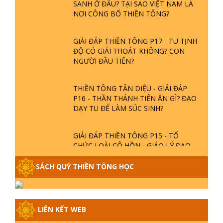
SANH Ở ĐÂU? TẠI SAO VIỆT NAM LÀ
NƠI CÔNG BỐ THIỀN TÔNG?
GIẢI ĐÁP THIỀN TÔNG P17 - TU TỊNH
ĐỘ CÓ GIẢI THOÁT KHÔNG? CON
NGƯỜI ĐẦU TIÊN?
THIỀN TÔNG TÂN DIỆU - GIẢI ĐÁP
P16 - THẦN THÁNH TIÊN ĂN GÌ? ĐẠO
DẠY TU ĐỂ LÀM SÚC SINH?
GIẢI ĐÁP THIỀN TÔNG P15 - TỔ
CHỨC LOÀI CÔ HỒN - GIÁO LÝ ĐẠO
PHẬT KHI NÀO XUẤT BẢN
SÁCH QUÝ THIỀN TÔNG HỌC
GIẢI ĐÁP THIỀN TÔNG ĐẶC BIỆT -
P14 - NGUỒN GỐC ÂM LỊCH DƯƠNG
LỊCH - TẦNG BÌNH LƯU LỚN ĐẾN
LIÊN KẾT WEB
ĐÂU