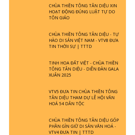
CHÙA THIỀN TÔNG TÂN DIỆU XIN
HOẠT ĐỘNG ĐÚNG LUẬT TỰ DO
TÔN GIÁO
CHÙA THIỀN TÔNG TÂN DIỆU - TỰ
HÀO DI SẢN VIỆT NAM - VTV8 ĐƯA
TIN THỜII SỰ | TTTD
TINH HOA ĐẤT VIỆT - CHÙA THIỀN
TÔNG TÂN DIỆU - DIỄN ĐÀN GALA
XUÂN 2025
VTV5 ĐƯA TIN CHÙA THIỀN TÔNG
TÂN DIỆU THAM DỰ LỄ HỘI VĂN
HOÁ 54 DÂN TỘC
CHÙA THIỀN TÔNG TÂN DIỆU GÓP
PHẦN GÌN GIỮ DI SẢN VĂN HOÁ -
VTV4 ĐƯA TIN | TTTD