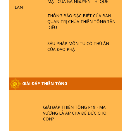
MẬT CỦA BÀ NGUYỄN THỊ QUẾ
- LŨ LỤT - HỎA HOẠN | TTTD
LAN
THÔNG BÁO ĐẶC BIỆT CỦA BAN
QUẢN TRỊ CHÙA THIỀN TÔNG TÂN
GIẢI ĐÁP THIỀN TÔNG ĐẶC BIỆT P21
DIỆU
- TẠI SAO ĐỨC PHẬT BƯỚC ĐI 7
BƯỚC TRÊN HOA SEN ? | TTTD
SÁU PHÁP MÔN TU CÓ THỦ ẤN
CỦA ĐẠO PHẬT
GIẢI ĐÁP VỀ LỄ TIỄN THIỀN TÔNG SƯ
NGỌC LÂM VỀ PHẬT GIỚI
GIẢI ĐÁP THIỀN TÔNG ĐẶC BIỆT
PHẦN 20 - BÁC NGUYỄN NHÂN LÀ AI?
GIẢI ĐÁP THIỀN TÔNG
PHIỀN NÃO DO ĐÂU MÀ CÓ?
GIẢI ĐÁP THIỀN TÔNG P19 - MA
VƯƠNG LÀ AI? CHA ĐỂ ĐỨC CHO
CON?