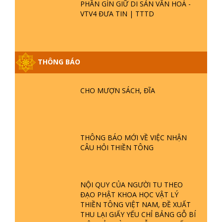
PHẦN GÌN GIỮ DI SẢN VĂN HOÁ -
VTV4 ĐƯA TIN | TTTD
THÔNG BÁO
GIẢI ĐÁP ĐẶC BIỆT P25 - SUỐT 49
NĂM PHẬT KHÔNG NÓI? HỘI LONG
CHO MƯỢN SÁCH, ĐĨA
HOA LÀ HỘI GÌ? TỬ VÌ ĐẠO
GIẢI ĐÁP ĐẶC BIỆT P24 - TÁNH PHẬT
ĐƯỢC HÌNH THÀNH NHƯ THẾ NÀO?
THÔNG BÁO MỚI VỀ VIỆC NHẬN
PHẬT GIỚI CÓ THỜI GIAN KHÔNG? |
CÂU HỎI THIỀN TÔNG
TTTD
GIẢI ĐÁP ĐẶC BIỆT P23 - THIÊN
ĐÀNG Ở ĐÂU? ĐỊA NGỤC Ở ĐÂU?
NỘI QUY CỦA NGƯỜI TU THEO
ĐỨC CHÚA TRỜI LÀ AI? QUỶ SA
ĐẠO PHẬT KHOA HỌC VẬT LÝ
TĂNG? | TTTD
THIỀN TÔNG VIỆT NAM, ĐỀ XUẤT
GIẢI ĐÁP THIỀN TÔNG ĐẶC BIỆT P22
THU LẠI GIẤY YẾU CHỈ BẢNG GỖ BÍ
- TẠI SAO TRÁI ĐẤT NHIỀU THIÊN TAI