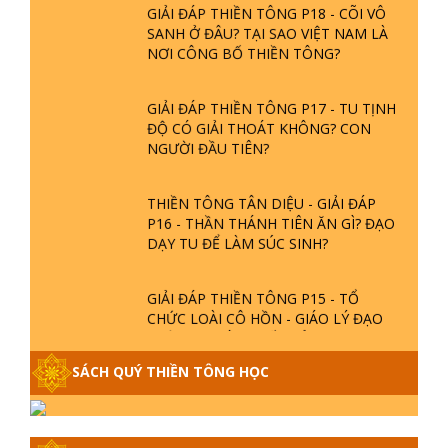
GIẢI ĐÁP THIỀN TÔNG P18 - CÕI VÔ
SANH Ở ĐÂU? TẠI SAO VIỆT NAM LÀ
NƠI CÔNG BỐ THIỀN TÔNG?
GIẢI ĐÁP THIỀN TÔNG P17 - TU TỊNH
ĐỘ CÓ GIẢI THOÁT KHÔNG? CON
NGƯỜI ĐẦU TIÊN?
THIỀN TÔNG TÂN DIỆU - GIẢI ĐÁP
P16 - THẦN THÁNH TIÊN ĂN GÌ? ĐẠO
DẠY TU ĐỂ LÀM SÚC SINH?
GIẢI ĐÁP THIỀN TÔNG P15 - TỔ
CHỨC LOÀI CÔ HỒN - GIÁO LÝ ĐẠO
PHẬT KHI NÀO XUẤT BẢN
SÁCH QUÝ THIỀN TÔNG HỌC
GIẢI ĐÁP THIỀN TÔNG ĐẶC BIỆT -
P14 - NGUỒN GỐC ÂM LỊCH DƯƠNG
LỊCH - TẦNG BÌNH LƯU LỚN ĐẾN
ĐÂU