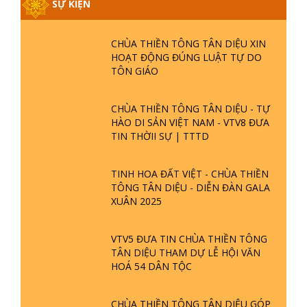
SỰ KIỆN
CHÙA THIỀN TÔNG TÂN DIỆU XIN
HOẠT ĐỘNG ĐÚNG LUẬT TỰ DO
TÔN GIÁO
CHÙA THIỀN TÔNG TÂN DIỆU - TỰ
HÀO DI SẢN VIỆT NAM - VTV8 ĐƯA
TIN THỜII SỰ | TTTD
TINH HOA ĐẤT VIỆT - CHÙA THIỀN
TÔNG TÂN DIỆU - DIỄN ĐÀN GALA
XUÂN 2025
VTV5 ĐƯA TIN CHÙA THIỀN TÔNG
TÂN DIỆU THAM DỰ LỄ HỘI VĂN
HOÁ 54 DÂN TỘC
CHÙA THIỀN TÔNG TÂN DIỆU GÓP