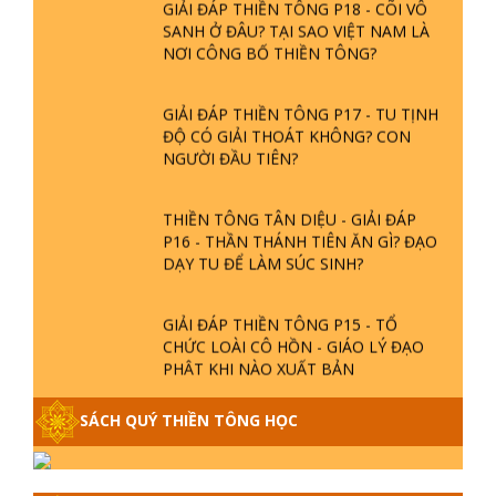
GIẢI ĐÁP THIỀN TÔNG P18 - CÕI VÔ
SANH Ở ĐÂU? TẠI SAO VIỆT NAM LÀ
NƠI CÔNG BỐ THIỀN TÔNG?
GIẢI ĐÁP THIỀN TÔNG P17 - TU TỊNH
ĐỘ CÓ GIẢI THOÁT KHÔNG? CON
NGƯỜI ĐẦU TIÊN?
THIỀN TÔNG TÂN DIỆU - GIẢI ĐÁP
P16 - THẦN THÁNH TIÊN ĂN GÌ? ĐẠO
DẠY TU ĐỂ LÀM SÚC SINH?
GIẢI ĐÁP THIỀN TÔNG P15 - TỔ
CHỨC LOÀI CÔ HỒN - GIÁO LÝ ĐẠO
PHẬT KHI NÀO XUẤT BẢN
SÁCH QUÝ THIỀN TÔNG HỌC
GIẢI ĐÁP THIỀN TÔNG ĐẶC BIỆT -
P14 - NGUỒN GỐC ÂM LỊCH DƯƠNG
LỊCH - TẦNG BÌNH LƯU LỚN ĐẾN
ĐÂU