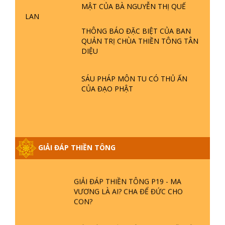
MẬT CỦA BÀ NGUYỄN THỊ QUẾ
- LŨ LỤT - HỎA HOẠN | TTTD
LAN
THÔNG BÁO ĐẶC BIỆT CỦA BAN
GIẢI ĐÁP THIỀN TÔNG ĐẶC BIỆT P21
QUẢN TRỊ CHÙA THIỀN TÔNG TÂN
- TẠI SAO ĐỨC PHẬT BƯỚC ĐI 7
DIỆU
BƯỚC TRÊN HOA SEN ? | TTTD
SÁU PHÁP MÔN TU CÓ THỦ ẤN
GIẢI ĐÁP VỀ LỄ TIỄN THIỀN TÔNG SƯ
CỦA ĐẠO PHẬT
NGỌC LÂM VỀ PHẬT GIỚI
GIẢI ĐÁP THIỀN TÔNG ĐẶC BIỆT
PHẦN 20 - BÁC NGUYỄN NHÂN LÀ AI?
GIẢI ĐÁP THIỀN TÔNG
PHIỀN NÃO DO ĐÂU MÀ CÓ?
GIẢI ĐÁP THIỀN TÔNG P19 - MA
VƯƠNG LÀ AI? CHA ĐỂ ĐỨC CHO
CON?