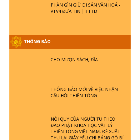
PHẦN GÌN GIỮ DI SẢN VĂN HOÁ -
VTV4 ĐƯA TIN | TTTD
THÔNG BÁO
GIẢI ĐÁP ĐẶC BIỆT P25 - SUỐT 49
NĂM PHẬT KHÔNG NÓI? HỘI LONG
HOA LÀ HỘI GÌ? TỬ VÌ ĐẠO
CHO MƯỢN SÁCH, ĐĨA
GIẢI ĐÁP ĐẶC BIỆT P24 - TÁNH PHẬT
ĐƯỢC HÌNH THÀNH NHƯ THẾ NÀO?
PHẬT GIỚI CÓ THỜI GIAN KHÔNG? |
THÔNG BÁO MỚI VỀ VIỆC NHẬN
TTTD
CÂU HỎI THIỀN TÔNG
GIẢI ĐÁP ĐẶC BIỆT P23 - THIÊN
ĐÀNG Ở ĐÂU? ĐỊA NGỤC Ở ĐÂU?
ĐỨC CHÚA TRỜI LÀ AI? QUỶ SA
NỘI QUY CỦA NGƯỜI TU THEO
TĂNG? | TTTD
ĐẠO PHẬT KHOA HỌC VẬT LÝ
THIỀN TÔNG VIỆT NAM, ĐỀ XUẤT
GIẢI ĐÁP THIỀN TÔNG ĐẶC BIỆT P22
THU LẠI GIẤY YẾU CHỈ BẢNG GỖ BÍ
- TẠI SAO TRÁI ĐẤT NHIỀU THIÊN TAI