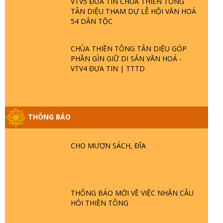
VTV5 ĐƯA TIN CHÙA THIỀN TÔNG
TÂN DIỆU THAM DỰ LỄ HỘI VĂN HOÁ
54 DÂN TỘC
CHÙA THIỀN TÔNG TÂN DIỆU GÓP
PHẦN GÌN GIỮ DI SẢN VĂN HOÁ -
VTV4 ĐƯA TIN | TTTD
GIẢI ĐÁP ĐẶC BIỆT P25 - SUỐT 49 NĂM
THÔNG BÁO
PHẬT KHÔNG NÓI? HỘI LONG HOA LÀ
HỘI GÌ? TỬ VÌ ĐẠO
CHO MƯỢN SÁCH, ĐĨA
GIẢI ĐÁP ĐẶC BIỆT P24 - TÁNH PHẬT
ĐƯỢC HÌNH THÀNH NHƯ THẾ NÀO?
PHẬT GIỚI CÓ THỜI GIAN KHÔNG? |
TTTD
THÔNG BÁO MỚI VỀ VIỆC NHẬN CÂU
HỎI THIỀN TÔNG
GIẢI ĐÁP ĐẶC BIỆT P23 - THIÊN ĐÀNG Ở
ĐÂU? ĐỊA NGỤC Ở ĐÂU? ĐỨC CHÚA