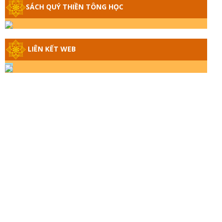
SÁCH QUÝ THIỀN TÔNG HỌC
GIẢI ĐÁP THIỀN TÔNG ĐẶC BIỆT - P14 -
NGUỒN GỐC ÂM LỊCH DƯƠNG LỊCH -
TẦNG BÌNH LƯU LỚN ĐẾN ĐÂU
LIÊN KẾT WEB
GIẢI ĐÁP THIỀN TÔNG ĐẶC BIỆT - P13 -
CON NGƯỜI TU THÀNH PHẬT ĐƯỢC
KHÔNG? XÁ LỢI PHẬT THẬT - GIẢ |
TTTD
GIẢI ĐÁP THIỀN TÔNG ĐẶC BIỆT - P12 -
SỰ THẬT VỀ ĐẠI HỒNG THỦY? TRỜI
ĐÁNH THÁNH ĐÂM THẦN VẶN HỌNG?
GIẢI ĐÁP ĐẶC BIỆT 2024 - P11
GIẢI ĐÁP ĐẶC BIỆT 2024 – P10 – NGỒI
THIỀN BỊ CÔ HỒN NHẬP? TRƯỚC KHI
TẮT THỞ NGÁP 3 CÁI?