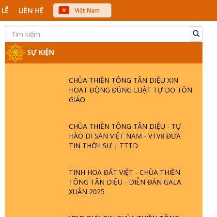
 LỄ
LIÊN HỆ
Việt Nam
中文
English
Japanese
SỰ KIỆN
CHÙA THIỀN TÔNG TÂN DIỆU XIN
HOẠT ĐỘNG ĐÚNG LUẬT TỰ DO TÔN
GIÁO
CHÙA THIỀN TÔNG TÂN DIỆU - TỰ
HÀO DI SẢN VIỆT NAM - VTV8 ĐƯA
TIN THỜII SỰ | TTTD
TINH HOA ĐẤT VIỆT - CHÙA THIỀN
TÔNG TÂN DIỆU - DIỄN ĐÀN GALA
XUÂN 2025