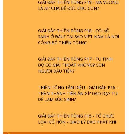
LÀ AI? CHA ĐỂ ĐỨC CHO CON?
GIẢI ĐÁP THIỀN TÔNG P18 - CÕI VÔ
SANH Ở ĐÂU? TẠI SAO VIỆT NAM LÀ NƠI
CÔNG BỐ THIỀN TÔNG?
GIẢI ĐÁP THIỀN TÔNG P17 - TU TỊNH
ĐỘ CÓ GIẢI THOÁT KHÔNG? CON
NGƯỜI ĐẦU TIÊN?
THIỀN TÔNG TÂN DIỆU - GIẢI ĐÁP P16 -
THẦN THÁNH TIÊN ĂN GÌ? ĐẠO DẠY TU
ĐỂ LÀM SÚC SINH?
GIẢI ĐÁP THIỀN TÔNG P15 - TỔ CHỨC
LOÀI CÔ HỒN - GIÁO LÝ ĐẠO PHẬT KHI
NÀO XUẤT BẢN