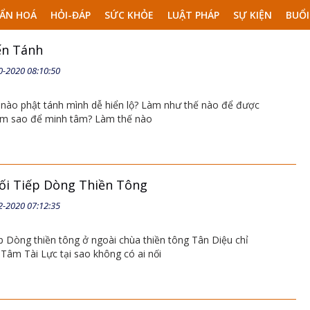
ẨN HOÁ
HỎI-ĐÁP
SỨC KHỎE
LUẬT PHÁP
SỰ KIỆN
BUỔI
ến Tánh
0-2020 08:10:50
nào phật tánh mình dễ hiển lộ? Làm như thế nào để được
àm sao để minh tâm? Làm thế nào
ối Tiếp Dòng Thiền Tông
2-2020 07:12:35
ếp Dòng thiền tông ở ngoài chùa thiền tông Tân Diệu chỉ
 Tâm Tài Lực tại sao không có ai nối