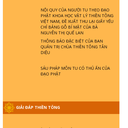
TRỜI LÀ AI? QUỶ SA TĂNG? | TTTD
NỘI QUY CỦA NGƯỜI TU THEO ĐẠO
PHẬT KHOA HỌC VẬT LÝ THIỀN TÔNG
GIẢI ĐÁP THIỀN TÔNG ĐẶC BIỆT P22 -
VIỆT NAM, ĐỀ XUẤT THU LẠI GIẤY YẾU
TẠI SAO TRÁI ĐẤT NHIỀU THIÊN TAI - LŨ
CHỈ BẢNG GỖ BÍ MẬT CỦA BÀ
LỤT - HỎA HOẠN | TTTD
NGUYỄN THỊ QUẾ LAN
THÔNG BÁO ĐẶC BIỆT CỦA BAN
GIẢI ĐÁP THIỀN TÔNG ĐẶC BIỆT P21 -
QUẢN TRỊ CHÙA THIỀN TÔNG TÂN
TẠI SAO ĐỨC PHẬT BƯỚC ĐI 7 BƯỚC
DIỆU
TRÊN HOA SEN ? | TTTD
SÁU PHÁP MÔN TU CÓ THỦ ẤN CỦA
GIẢI ĐÁP VỀ LỄ TIỄN THIỀN TÔNG SƯ
ĐẠO PHẬT
NGỌC LÂM VỀ PHẬT GIỚI
GIẢI ĐÁP THIỀN TÔNG ĐẶC BIỆT PHẦN
20 - BÁC NGUYỄN NHÂN LÀ AI? PHIỀN
GIẢI ĐÁP THIỀN TÔNG
NÃO DO ĐÂU MÀ CÓ?
GIẢI ĐÁP THIỀN TÔNG P19 - MA VƯƠNG