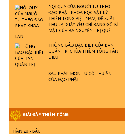
ĐÀNG Ở ĐÂU? ĐỊA NGỤC Ở ĐÂU?
NỘI QUY CỦA NGƯỜI TU THEO
ĐỨC CHÚA TRỜI LÀ AI? QUỶ SA
ĐẠO PHẬT KHOA HỌC VẬT LÝ
TĂNG? | TTTD
THIỀN TÔNG VIỆT NAM, ĐỀ XUẤT
GIẢI ĐÁP THIỀN TÔNG ĐẶC BIỆT P22
THU LẠI GIẤY YẾU CHỈ BẢNG GỖ BÍ
- TẠI SAO TRÁI ĐẤT NHIỀU THIÊN TAI
MẬT CỦA BÀ NGUYỄN THỊ QUẾ
- LŨ LỤT - HỎA HOẠN | TTTD
LAN
THÔNG BÁO ĐẶC BIỆT CỦA BAN
QUẢN TRỊ CHÙA THIỀN TÔNG TÂN
GIẢI ĐÁP THIỀN TÔNG ĐẶC BIỆT P21
DIỆU
- TẠI SAO ĐỨC PHẬT BƯỚC ĐI 7
BƯỚC TRÊN HOA SEN ? | TTTD
SÁU PHÁP MÔN TU CÓ THỦ ẤN
CỦA ĐẠO PHẬT
GIẢI ĐÁP VỀ LỄ TIỄN THIỀN TÔNG SƯ
NGỌC LÂM VỀ PHẬT GIỚI
GIẢI ĐÁP THIỀN TÔNG ĐẶC BIỆT
GIẢI ĐÁP THIỀN TÔNG
PHẦN 20 - BÁC NGUYỄN NHÂN LÀ AI?
PHIỀN NÃO DO ĐÂU MÀ CÓ?