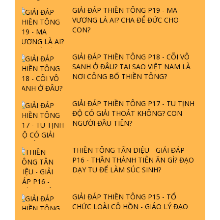
GIẢI ĐÁP THIỀN TÔNG P19 - MA
VƯƠNG LÀ AI? CHA ĐỂ ĐỨC CHO
CON?
GIẢI ĐÁP THIỀN TÔNG P18 - CÕI VÔ
SANH Ở ĐÂU? TẠI SAO VIỆT NAM LÀ
NƠI CÔNG BỐ THIỀN TÔNG?
GIẢI ĐÁP THIỀN TÔNG P17 - TU TỊNH
ĐỘ CÓ GIẢI THOÁT KHÔNG? CON
NGƯỜI ĐẦU TIÊN?
THIỀN TÔNG TÂN DIỆU - GIẢI ĐÁP
P16 - THẦN THÁNH TIÊN ĂN GÌ? ĐẠO
DẠY TU ĐỂ LÀM SÚC SINH?
GIẢI ĐÁP THIỀN TÔNG P15 - TỔ
CHỨC LOÀI CÔ HỒN - GIÁO LÝ ĐẠO
PHẬT KHI NÀO XUẤT BẢN