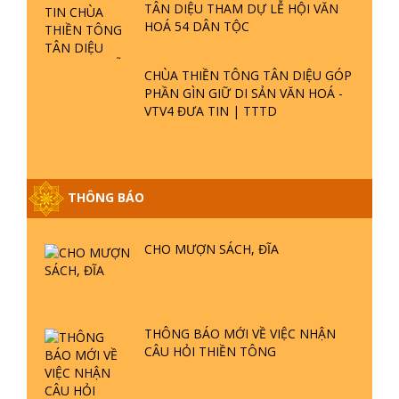
TÂN DIỆU THAM DỰ LỄ HỘI VĂN
HOÁ 54 DÂN TỘC
CHÙA THIỀN TÔNG TÂN DIỆU GÓP
PHẦN GÌN GIỮ DI SẢN VĂN HOÁ -
VTV4 ĐƯA TIN | TTTD
THÔNG BÁO
GIẢI ĐÁP ĐẶC BIỆT P25 - SUỐT 49
NĂM PHẬT KHÔNG NÓI? HỘI LONG
CHO MƯỢN SÁCH, ĐĨA
HOA LÀ HỘI GÌ? TỬ VÌ ĐẠO
GIẢI ĐÁP ĐẶC BIỆT P24 - TÁNH PHẬT
ĐƯỢC HÌNH THÀNH NHƯ THẾ NÀO?
THÔNG BÁO MỚI VỀ VIỆC NHẬN
PHẬT GIỚI CÓ THỜI GIAN KHÔNG? |
CÂU HỎI THIỀN TÔNG
TTTD
GIẢI ĐÁP ĐẶC BIỆT P23 - THIÊN