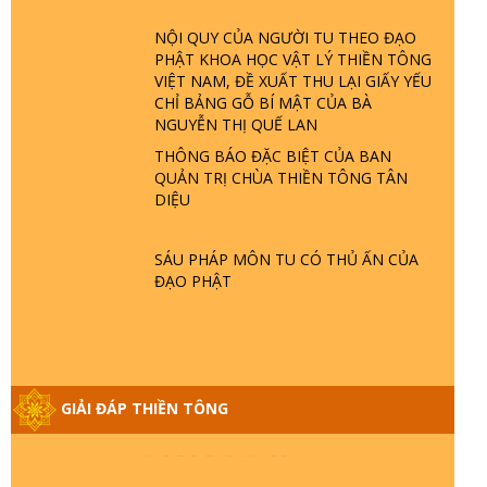
ĐÂU? ĐỊA NGỤC Ở ĐÂU? ĐỨC CHÚA
TRỜI LÀ AI? QUỶ SA TĂNG? | TTTD
NỘI QUY CỦA NGƯỜI TU THEO ĐẠO
PHẬT KHOA HỌC VẬT LÝ THIỀN TÔNG
VIỆT NAM, ĐỀ XUẤT THU LẠI GIẤY YẾU
GIẢI ĐÁP THIỀN TÔNG ĐẶC BIỆT P22 -
CHỈ BẢNG GỖ BÍ MẬT CỦA BÀ
TẠI SAO TRÁI ĐẤT NHIỀU THIÊN TAI - LŨ
NGUYỄN THỊ QUẾ LAN
LỤT - HỎA HOẠN | TTTD
THÔNG BÁO ĐẶC BIỆT CỦA BAN
QUẢN TRỊ CHÙA THIỀN TÔNG TÂN
GIẢI ĐÁP THIỀN TÔNG ĐẶC BIỆT P21 -
DIỆU
TẠI SAO ĐỨC PHẬT BƯỚC ĐI 7 BƯỚC
TRÊN HOA SEN ? | TTTD
SÁU PHÁP MÔN TU CÓ THỦ ẤN CỦA
ĐẠO PHẬT
GIẢI ĐÁP VỀ LỄ TIỄN THIỀN TÔNG SƯ
NGỌC LÂM VỀ PHẬT GIỚI
GIẢI ĐÁP THIỀN TÔNG ĐẶC BIỆT PHẦN
GIẢI ĐÁP THIỀN TÔNG
20 - BÁC NGUYỄN NHÂN LÀ AI? PHIỀN
NÃO DO ĐÂU MÀ CÓ?