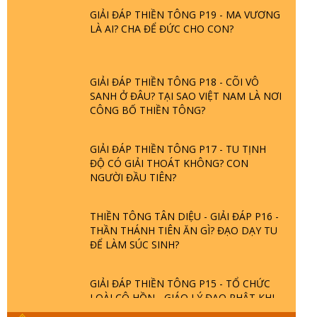
GIẢI ĐÁP THIỀN TÔNG P19 - MA VƯƠNG
LÀ AI? CHA ĐỂ ĐỨC CHO CON?
GIẢI ĐÁP THIỀN TÔNG P18 - CÕI VÔ
SANH Ở ĐÂU? TẠI SAO VIỆT NAM LÀ NƠI
CÔNG BỐ THIỀN TÔNG?
GIẢI ĐÁP THIỀN TÔNG P17 - TU TỊNH
ĐỘ CÓ GIẢI THOÁT KHÔNG? CON
NGƯỜI ĐẦU TIÊN?
THIỀN TÔNG TÂN DIỆU - GIẢI ĐÁP P16 -
THẦN THÁNH TIÊN ĂN GÌ? ĐẠO DẠY TU
ĐỂ LÀM SÚC SINH?
GIẢI ĐÁP THIỀN TÔNG P15 - TỔ CHỨC
LOÀI CÔ HỒN - GIÁO LÝ ĐẠO PHẬT KHI
NÀO XUẤT BẢN