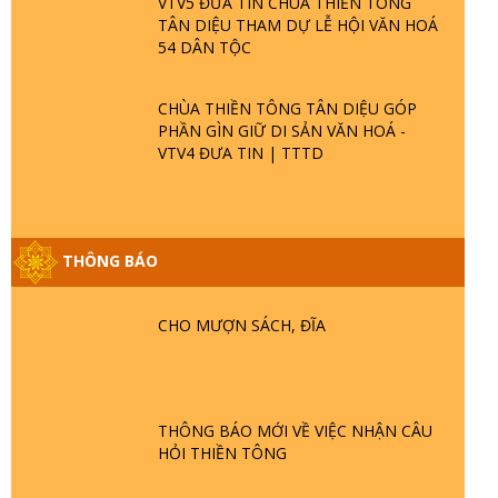
VTV5 ĐƯA TIN CHÙA THIỀN TÔNG
TÂN DIỆU THAM DỰ LỄ HỘI VĂN HOÁ
54 DÂN TỘC
CHÙA THIỀN TÔNG TÂN DIỆU GÓP
PHẦN GÌN GIỮ DI SẢN VĂN HOÁ -
VTV4 ĐƯA TIN | TTTD
THÔNG BÁO
GIẢI ĐÁP ĐẶC BIỆT P25 - SUỐT 49 NĂM
PHẬT KHÔNG NÓI? HỘI LONG HOA LÀ
HỘI GÌ? TỬ VÌ ĐẠO
CHO MƯỢN SÁCH, ĐĨA
GIẢI ĐÁP ĐẶC BIỆT P24 - TÁNH PHẬT
ĐƯỢC HÌNH THÀNH NHƯ THẾ NÀO?
PHẬT GIỚI CÓ THỜI GIAN KHÔNG? |
THÔNG BÁO MỚI VỀ VIỆC NHẬN CÂU
TTTD
HỎI THIỀN TÔNG
GIẢI ĐÁP ĐẶC BIỆT P23 - THIÊN ĐÀNG Ở