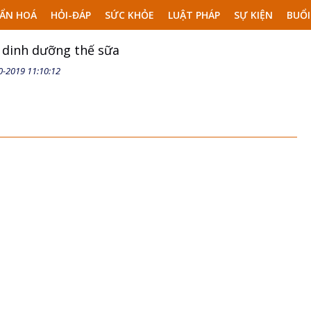
ẨN HOÁ
HỎI-ĐÁP
SỨC KHỎE
LUẬT PHÁP
SỰ KIỆN
BUỔI
 dinh dưỡng thế sữa
0-2019 11:10:12