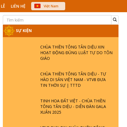
 LỄ
LIÊN HỆ
Việt Nam
中文
English
Japanese
SỰ KIỆN
CHÙA THIỀN TÔNG TÂN DIỆU XIN
HOẠT ĐỘNG ĐÚNG LUẬT TỰ DO TÔN
GIÁO
CHÙA THIỀN TÔNG TÂN DIỆU - TỰ
HÀO DI SẢN VIỆT NAM - VTV8 ĐƯA
TIN THỜII SỰ | TTTD
TINH HOA ĐẤT VIỆT - CHÙA THIỀN
TÔNG TÂN DIỆU - DIỄN ĐÀN GALA
XUÂN 2025