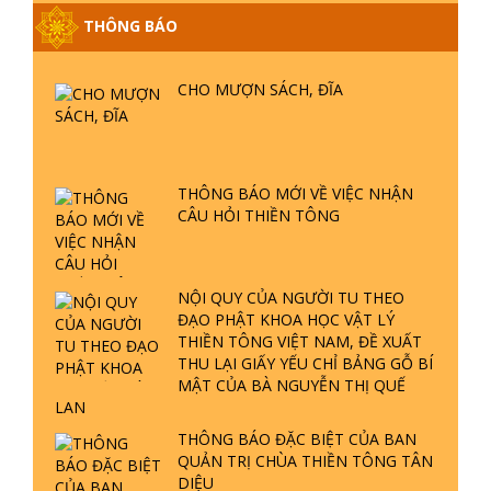
THÔNG BÁO
GIẢI ĐÁP ĐẶC BIỆT P25 - SUỐT 49
NĂM PHẬT KHÔNG NÓI? HỘI LONG
CHO MƯỢN SÁCH, ĐĨA
HOA LÀ HỘI GÌ? TỬ VÌ ĐẠO
GIẢI ĐÁP ĐẶC BIỆT P24 - TÁNH PHẬT
ĐƯỢC HÌNH THÀNH NHƯ THẾ NÀO?
THÔNG BÁO MỚI VỀ VIỆC NHẬN
PHẬT GIỚI CÓ THỜI GIAN KHÔNG? |
CÂU HỎI THIỀN TÔNG
TTTD
GIẢI ĐÁP ĐẶC BIỆT P23 - THIÊN
ĐÀNG Ở ĐÂU? ĐỊA NGỤC Ở ĐÂU?
NỘI QUY CỦA NGƯỜI TU THEO
ĐỨC CHÚA TRỜI LÀ AI? QUỶ SA
ĐẠO PHẬT KHOA HỌC VẬT LÝ
TĂNG? | TTTD
THIỀN TÔNG VIỆT NAM, ĐỀ XUẤT
THU LẠI GIẤY YẾU CHỈ BẢNG GỖ BÍ
GIẢI ĐÁP THIỀN TÔNG ĐẶC BIỆT P22
MẬT CỦA BÀ NGUYỄN THỊ QUẾ
- TẠI SAO TRÁI ĐẤT NHIỀU THIÊN TAI
LAN
- LŨ LỤT - HỎA HOẠN | TTTD
THÔNG BÁO ĐẶC BIỆT CỦA BAN
QUẢN TRỊ CHÙA THIỀN TÔNG TÂN
GIẢI ĐÁP THIỀN TÔNG ĐẶC BIỆT P21
DIỆU