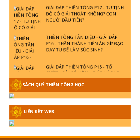
GIẢI ĐÁP THIỀN TÔNG P17 - TU TỊNH
ĐỘ CÓ GIẢI THOÁT KHÔNG? CON
NGƯỜI ĐẦU TIÊN?
THIỀN TÔNG TÂN DIỆU - GIẢI ĐÁP
P16 - THẦN THÁNH TIÊN ĂN GÌ? ĐẠO
DẠY TU ĐỂ LÀM SÚC SINH?
GIẢI ĐÁP THIỀN TÔNG P15 - TỔ
CHỨC LOÀI CÔ HỒN - GIÁO LÝ ĐẠO
PHẬT KHI NÀO XUẤT BẢN
SÁCH QUÝ THIỀN TÔNG HỌC
GIẢI ĐÁP THIỀN TÔNG ĐẶC BIỆT -
P14 - NGUỒN GỐC ÂM LỊCH DƯƠNG
LỊCH - TẦNG BÌNH LƯU LỚN ĐẾN
LIÊN KẾT WEB
ĐÂU
GIẢI ĐÁP THIỀN TÔNG ĐẶC BIỆT -
P13 - CON NGƯỜI TU THÀNH PHẬT
ĐƯỢC KHÔNG? XÁ LỢI PHẬT THẬT -