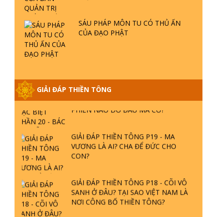
- TẠI SAO ĐỨC PHẬT BƯỚC ĐI 7
BƯỚC TRÊN HOA SEN ? | TTTD
SÁU PHÁP MÔN TU CÓ THỦ ẤN
CỦA ĐẠO PHẬT
GIẢI ĐÁP VỀ LỄ TIỄN THIỀN TÔNG SƯ
NGỌC LÂM VỀ PHẬT GIỚI
GIẢI ĐÁP THIỀN TÔNG ĐẶC BIỆT
GIẢI ĐÁP THIỀN TÔNG
PHẦN 20 - BÁC NGUYỄN NHÂN LÀ AI?
PHIỀN NÃO DO ĐÂU MÀ CÓ?
GIẢI ĐÁP THIỀN TÔNG P19 - MA
VƯƠNG LÀ AI? CHA ĐỂ ĐỨC CHO
CON?
GIẢI ĐÁP THIỀN TÔNG P18 - CÕI VÔ
SANH Ở ĐÂU? TẠI SAO VIỆT NAM LÀ
NƠI CÔNG BỐ THIỀN TÔNG?