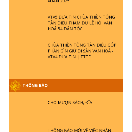
XUÂN 2025
VTV5 ĐƯA TIN CHÙA THIỀN TÔNG
TÂN DIỆU THAM DỰ LỄ HỘI VĂN
HOÁ 54 DÂN TỘC
CHÙA THIỀN TÔNG TÂN DIỆU GÓP
PHẦN GÌN GIỮ DI SẢN VĂN HOÁ -
VTV4 ĐƯA TIN | TTTD
THÔNG BÁO
GIẢI ĐÁP ĐẶC BIỆT P25 - SUỐT 49
NĂM PHẬT KHÔNG NÓI? HỘI LONG
CHO MƯỢN SÁCH, ĐĨA
HOA LÀ HỘI GÌ? TỬ VÌ ĐẠO
GIẢI ĐÁP ĐẶC BIỆT P24 - TÁNH PHẬT
ĐƯỢC HÌNH THÀNH NHƯ THẾ NÀO?
THÔNG BÁO MỚI VỀ VIỆC NHẬN
PHẬT GIỚI CÓ THỜI GIAN KHÔNG? |