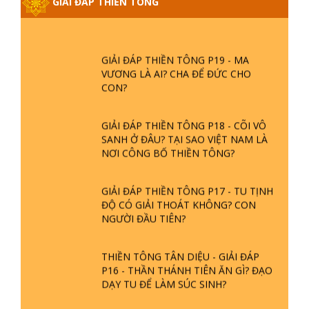
GIẢI ĐÁP THIỀN TÔNG
PHẦN 20 - BÁC NGUYỄN NHÂN LÀ AI?
PHIỀN NÃO DO ĐÂU MÀ CÓ?
GIẢI ĐÁP THIỀN TÔNG P19 - MA
VƯƠNG LÀ AI? CHA ĐỂ ĐỨC CHO
CON?
GIẢI ĐÁP THIỀN TÔNG P18 - CÕI VÔ
SANH Ở ĐÂU? TẠI SAO VIỆT NAM LÀ
NƠI CÔNG BỐ THIỀN TÔNG?
GIẢI ĐÁP THIỀN TÔNG P17 - TU TỊNH
ĐỘ CÓ GIẢI THOÁT KHÔNG? CON
NGƯỜI ĐẦU TIÊN?
THIỀN TÔNG TÂN DIỆU - GIẢI ĐÁP
P16 - THẦN THÁNH TIÊN ĂN GÌ? ĐẠO
DẠY TU ĐỂ LÀM SÚC SINH?