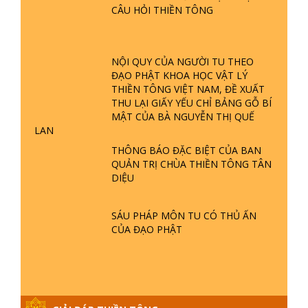
CÂU HỎI THIỀN TÔNG
TTTD
GIẢI ĐÁP ĐẶC BIỆT P23 - THIÊN
ĐÀNG Ở ĐÂU? ĐỊA NGỤC Ở ĐÂU?
NỘI QUY CỦA NGƯỜI TU THEO
ĐỨC CHÚA TRỜI LÀ AI? QUỶ SA
ĐẠO PHẬT KHOA HỌC VẬT LÝ
TĂNG? | TTTD
THIỀN TÔNG VIỆT NAM, ĐỀ XUẤT
GIẢI ĐÁP THIỀN TÔNG ĐẶC BIỆT P22
THU LẠI GIẤY YẾU CHỈ BẢNG GỖ BÍ
- TẠI SAO TRÁI ĐẤT NHIỀU THIÊN TAI
MẬT CỦA BÀ NGUYỄN THỊ QUẾ
- LŨ LỤT - HỎA HOẠN | TTTD
LAN
THÔNG BÁO ĐẶC BIỆT CỦA BAN
QUẢN TRỊ CHÙA THIỀN TÔNG TÂN
GIẢI ĐÁP THIỀN TÔNG ĐẶC BIỆT P21
DIỆU
- TẠI SAO ĐỨC PHẬT BƯỚC ĐI 7
BƯỚC TRÊN HOA SEN ? | TTTD
SÁU PHÁP MÔN TU CÓ THỦ ẤN
CỦA ĐẠO PHẬT
GIẢI ĐÁP VỀ LỄ TIỄN THIỀN TÔNG SƯ
NGỌC LÂM VỀ PHẬT GIỚI
GIẢI ĐÁP THIỀN TÔNG ĐẶC BIỆT