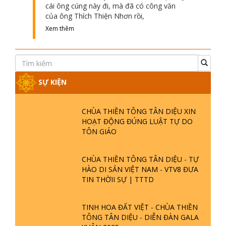
cái ông cúng này đi, mà đã có công văn
của ông Thích Thiện Nhơn rồi,
Xem thêm
SỰ KIỆN
CHÙA THIỀN TÔNG TÂN DIỆU XIN
HOẠT ĐỘNG ĐÚNG LUẬT TỰ DO
TÔN GIÁO
CHÙA THIỀN TÔNG TÂN DIỆU - TỰ
HÀO DI SẢN VIỆT NAM - VTV8 ĐƯA
TIN THỜII SỰ | TTTD
TINH HOA ĐẤT VIỆT - CHÙA THIỀN
TÔNG TÂN DIỆU - DIỄN ĐÀN GALA