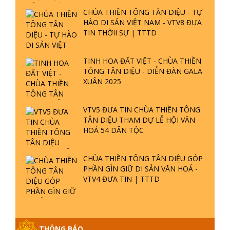
CHÙA THIỀN TÔNG TÂN DIỆU - TỰ
HÀO DI SẢN VIỆT NAM - VTV8 ĐƯA
TIN THỜII SỰ | TTTD
TINH HOA ĐẤT VIỆT - CHÙA THIỀN
TÔNG TÂN DIỆU - DIỄN ĐÀN GALA
XUÂN 2025
VTV5 ĐƯA TIN CHÙA THIỀN TÔNG
TÂN DIỆU THAM DỰ LỄ HỘI VĂN
HOÁ 54 DÂN TỘC
CHÙA THIỀN TÔNG TÂN DIỆU GÓP
PHẦN GÌN GIỮ DI SẢN VĂN HOÁ -
VTV4 ĐƯA TIN | TTTD
THÔNG BÁO