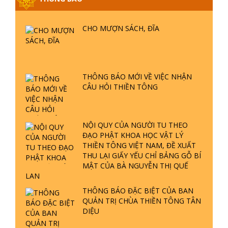
GIẢI ĐÁP ĐẶC BIỆT P25 - SUỐT 49
NĂM PHẬT KHÔNG NÓI? HỘI LONG
HOA LÀ HỘI GÌ? TỬ VÌ ĐẠO
CHO MƯỢN SÁCH, ĐĨA
GIẢI ĐÁP ĐẶC BIỆT P24 - TÁNH PHẬT
ĐƯỢC HÌNH THÀNH NHƯ THẾ NÀO?
PHẬT GIỚI CÓ THỜI GIAN KHÔNG? |
THÔNG BÁO MỚI VỀ VIỆC NHẬN
TTTD
CÂU HỎI THIỀN TÔNG
GIẢI ĐÁP ĐẶC BIỆT P23 - THIÊN
ĐÀNG Ở ĐÂU? ĐỊA NGỤC Ở ĐÂU?
ĐỨC CHÚA TRỜI LÀ AI? QUỶ SA
NỘI QUY CỦA NGƯỜI TU THEO
TĂNG? | TTTD
ĐẠO PHẬT KHOA HỌC VẬT LÝ
THIỀN TÔNG VIỆT NAM, ĐỀ XUẤT
GIẢI ĐÁP THIỀN TÔNG ĐẶC BIỆT P22
THU LẠI GIẤY YẾU CHỈ BẢNG GỖ BÍ
- TẠI SAO TRÁI ĐẤT NHIỀU THIÊN TAI
MẬT CỦA BÀ NGUYỄN THỊ QUẾ
- LŨ LỤT - HỎA HOẠN | TTTD
LAN
THÔNG BÁO ĐẶC BIỆT CỦA BAN
GIẢI ĐÁP THIỀN TÔNG ĐẶC BIỆT P21
QUẢN TRỊ CHÙA THIỀN TÔNG TÂN
- TẠI SAO ĐỨC PHẬT BƯỚC ĐI 7
DIỆU
BƯỚC TRÊN HOA SEN ? | TTTD