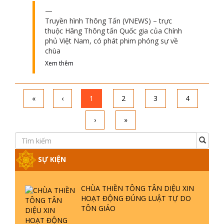
Truyền hình Thông Tấn (VNEWS) – trực
thuộc Hãng Thông tấn Quốc gia của Chính
phủ Việt Nam, có phát phim phóng sự về
chùa
Xem thêm
«
‹
1
2
3
4
›
»
SỰ KIỆN
CHÙA THIỀN TÔNG TÂN DIỆU XIN
HOẠT ĐỘNG ĐÚNG LUẬT TỰ DO
TÔN GIÁO