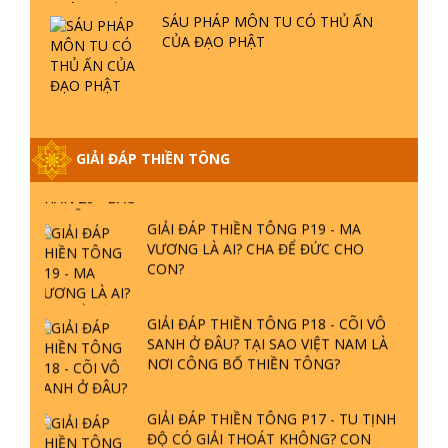
SÁU PHÁP MÔN TU CÓ THỦ ẤN
GIẢI ĐÁP VỀ LỄ TIỄN THIỀN TÔNG SƯ
CỦA ĐẠO PHẬT
NGỌC LÂM VỀ PHẬT GIỚI
GIẢI ĐÁP THIỀN TÔNG ĐẶC BIỆT
PHẦN 20 - BÁC NGUYỄN NHÂN LÀ AI?
GIẢI ĐÁP THIỀN TÔNG
PHIỀN NÃO DO ĐÂU MÀ CÓ?
GIẢI ĐÁP THIỀN TÔNG P19 - MA
VƯƠNG LÀ AI? CHA ĐỂ ĐỨC CHO
CON?
GIẢI ĐÁP THIỀN TÔNG P18 - CÕI VÔ
SANH Ở ĐÂU? TẠI SAO VIỆT NAM LÀ
NƠI CÔNG BỐ THIỀN TÔNG?
GIẢI ĐÁP THIỀN TÔNG P17 - TU TỊNH
ĐỘ CÓ GIẢI THOÁT KHÔNG? CON