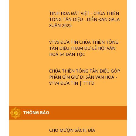
TINH HOA ĐẤT VIỆT - CHÙA THIỀN
TÔNG TÂN DIỆU - DIỄN ĐÀN GALA
XUÂN 2025
VTV5 ĐƯA TIN CHÙA THIỀN TÔNG
TÂN DIỆU THAM DỰ LỄ HỘI VĂN
HOÁ 54 DÂN TỘC
CHÙA THIỀN TÔNG TÂN DIỆU GÓP
PHẦN GÌN GIỮ DI SẢN VĂN HOÁ -
VTV4 ĐƯA TIN | TTTD
THÔNG BÁO
GIẢI ĐÁP ĐẶC BIỆT P25 - SUỐT 49
NĂM PHẬT KHÔNG NÓI? HỘI LONG
HOA LÀ HỘI GÌ? TỬ VÌ ĐẠO
CHO MƯỢN SÁCH, ĐĨA