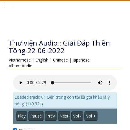
Toggle
navigation
Thư viện Audio : Giải Đáp Thiền
Tông 22-06-2022
Vietnamese
|
English
|
Chinese
|
Japanese
Album Audio
Loaded track: 01 Bên trong còn tội lỗi gợi khêu là ý
nói gì (149.32s)
Play
Pause
Prev
Next
Vol -
Vol +