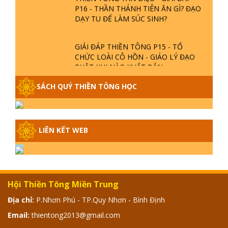
P16 - THẦN THÁNH TIÊN ĂN GÌ? ĐẠO
DẠY TU ĐỂ LÀM SÚC SINH?
GIẢI ĐÁP THIỀN TÔNG P15 - TỔ
CHỨC LOÀI CÔ HỒN - GIÁO LÝ ĐẠO
PHẬT KHI NÀO XUẤT BẢN
SÁCH QUÝ THIỀN TÔNG HỌC
GIẢI ĐÁP THIỀN TÔNG ĐẶC BIỆT -
P14 - NGUỒN GỐC ÂM LỊCH DƯƠNG
LỊCH - TẦNG BÌNH LƯU LỚN ĐẾN
ĐÂU
LIÊN KẾT WEB
GIẢI ĐÁP THIỀN TÔNG ĐẶC BIỆT -
P13 - CON NGƯỜI TU THÀNH PHẬT
ĐƯỢC KHÔNG? XÁ LỢI PHẬT THẬT -
GIẢ | TTTD
Hội Thiền Tông Miền Trung
GIẢI ĐÁP THIỀN TÔNG ĐẶC BIỆT -
P12 - SỰ THẬT VỀ ĐẠI HỒNG THỦY?
Địa chỉ:
P.Nhơn Phú - TP.Quy Nhơn - Bình Định
TRỜI ĐÁNH THÁNH ĐÂM THẦN VẶN
Email:
thientong2013@gmail.com
HỌNG?