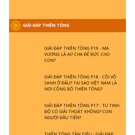
GIẢI ĐÁP THIỀN TÔNG ĐẶC BIỆT
PHẦN 20 - BÁC NGUYỄN NHÂN LÀ AI?
GIẢI ĐÁP THIỀN TÔNG
PHIỀN NÃO DO ĐÂU MÀ CÓ?
GIẢI ĐÁP THIỀN TÔNG P19 - MA
VƯƠNG LÀ AI? CHA ĐỂ ĐỨC CHO
CON?
GIẢI ĐÁP THIỀN TÔNG P18 - CÕI VÔ
SANH Ở ĐÂU? TẠI SAO VIỆT NAM LÀ
NƠI CÔNG BỐ THIỀN TÔNG?
GIẢI ĐÁP THIỀN TÔNG P17 - TU TỊNH
ĐỘ CÓ GIẢI THOÁT KHÔNG? CON
NGƯỜI ĐẦU TIÊN?
THIỀN TÔNG TÂN DIỆU - GIẢI ĐÁP