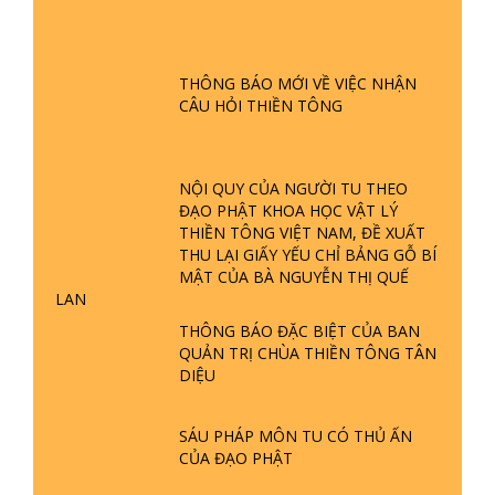
GIẢI ĐÁP ĐẶC BIỆT P24 - TÁNH PHẬT
ĐƯỢC HÌNH THÀNH NHƯ THẾ NÀO?
PHẬT GIỚI CÓ THỜI GIAN KHÔNG? |
THÔNG BÁO MỚI VỀ VIỆC NHẬN
TTTD
CÂU HỎI THIỀN TÔNG
GIẢI ĐÁP ĐẶC BIỆT P23 - THIÊN
ĐÀNG Ở ĐÂU? ĐỊA NGỤC Ở ĐÂU?
ĐỨC CHÚA TRỜI LÀ AI? QUỶ SA
NỘI QUY CỦA NGƯỜI TU THEO
TĂNG? | TTTD
ĐẠO PHẬT KHOA HỌC VẬT LÝ
THIỀN TÔNG VIỆT NAM, ĐỀ XUẤT
GIẢI ĐÁP THIỀN TÔNG ĐẶC BIỆT P22
THU LẠI GIẤY YẾU CHỈ BẢNG GỖ BÍ
- TẠI SAO TRÁI ĐẤT NHIỀU THIÊN TAI
MẬT CỦA BÀ NGUYỄN THỊ QUẾ
- LŨ LỤT - HỎA HOẠN | TTTD
LAN
THÔNG BÁO ĐẶC BIỆT CỦA BAN
GIẢI ĐÁP THIỀN TÔNG ĐẶC BIỆT P21
QUẢN TRỊ CHÙA THIỀN TÔNG TÂN
- TẠI SAO ĐỨC PHẬT BƯỚC ĐI 7
DIỆU
BƯỚC TRÊN HOA SEN ? | TTTD
SÁU PHÁP MÔN TU CÓ THỦ ẤN
GIẢI ĐÁP VỀ LỄ TIỄN THIỀN TÔNG SƯ
CỦA ĐẠO PHẬT
NGỌC LÂM VỀ PHẬT GIỚI