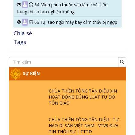
64 Mình phun thuốc sâu làm chết côn
trùng thì có tạo nghiệp không
65 Tại sao ngồi máy bay cảm thấy bị ngợp
Chia sẻ
Tags
SỰ KIỆN
CHÙA THIỀN TÔNG TÂN DIỆU XIN
HOẠT ĐỘNG ĐÚNG LUẬT TỰ DO
TÔN GIÁO
CHÙA THIỀN TÔNG TÂN DIỆU - TỰ
HÀO DI SẢN VIỆT NAM - VTV8 ĐƯA
TIN THỜII SỰ | TTTD