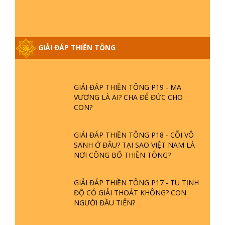
GIẢI ĐÁP THIỀN TÔNG ĐẶC BIỆT
PHẦN 20 - BÁC NGUYỄN NHÂN LÀ AI?
GIẢI ĐÁP THIỀN TÔNG
PHIỀN NÃO DO ĐÂU MÀ CÓ?
GIẢI ĐÁP THIỀN TÔNG P19 - MA
VƯƠNG LÀ AI? CHA ĐỂ ĐỨC CHO
CON?
GIẢI ĐÁP THIỀN TÔNG P18 - CÕI VÔ
SANH Ở ĐÂU? TẠI SAO VIỆT NAM LÀ
NƠI CÔNG BỐ THIỀN TÔNG?
GIẢI ĐÁP THIỀN TÔNG P17 - TU TỊNH
ĐỘ CÓ GIẢI THOÁT KHÔNG? CON
NGƯỜI ĐẦU TIÊN?
THIỀN TÔNG TÂN DIỆU - GIẢI ĐÁP