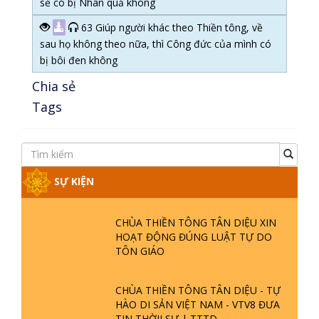
sẻ có bị Nhân quả không
63 Giúp người khác theo Thiền tông, về
sau họ không theo nữa, thì Công đức của mình có
bị bôi đen không
Chia sẻ
Tags
SỰ KIỆN
CHÙA THIỀN TÔNG TÂN DIỆU XIN
HOẠT ĐỘNG ĐÚNG LUẬT TỰ DO
TÔN GIÁO
CHÙA THIỀN TÔNG TÂN DIỆU - TỰ
HÀO DI SẢN VIỆT NAM - VTV8 ĐƯA
TIN THỜII SỰ | TTTD