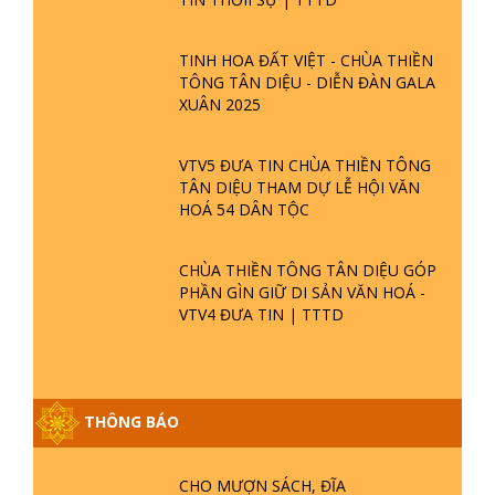
TINH HOA ĐẤT VIỆT - CHÙA THIỀN
TÔNG TÂN DIỆU - DIỄN ĐÀN GALA
XUÂN 2025
VTV5 ĐƯA TIN CHÙA THIỀN TÔNG
TÂN DIỆU THAM DỰ LỄ HỘI VĂN
HOÁ 54 DÂN TỘC
CHÙA THIỀN TÔNG TÂN DIỆU GÓP
PHẦN GÌN GIỮ DI SẢN VĂN HOÁ -
VTV4 ĐƯA TIN | TTTD
THÔNG BÁO
GIẢI ĐÁP ĐẶC BIỆT P25 - SUỐT 49
NĂM PHẬT KHÔNG NÓI? HỘI LONG
HOA LÀ HỘI GÌ? TỬ VÌ ĐẠO
CHO MƯỢN SÁCH, ĐĨA