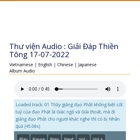
Toggle
navigation
Thư viện Audio : Giải Đáp Thiền
Tông 17-07-2022
Vietnamese
|
English
|
Chinese
|
Japanese
Album Audio
Loaded track: 01 Thầy giảng đạo Phật không biết cốt
tuỷ của đạo Phật là Giác ngộ và Giải thoát, mà đi
giảng đạo Phật cho người khác nghe thì có bị Nhân
quả (45.06s)
Play
Pause
Prev
Next
Vol -
Vol +