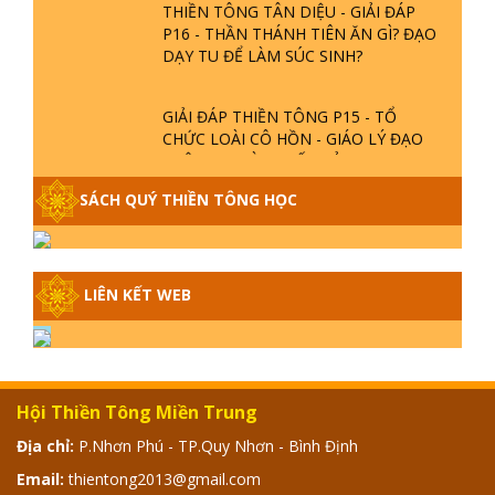
P16 - THẦN THÁNH TIÊN ĂN GÌ? ĐẠO
DẠY TU ĐỂ LÀM SÚC SINH?
GIẢI ĐÁP THIỀN TÔNG P15 - TỔ
CHỨC LOÀI CÔ HỒN - GIÁO LÝ ĐẠO
PHẬT KHI NÀO XUẤT BẢN
SÁCH QUÝ THIỀN TÔNG HỌC
GIẢI ĐÁP THIỀN TÔNG ĐẶC BIỆT -
P14 - NGUỒN GỐC ÂM LỊCH DƯƠNG
LỊCH - TẦNG BÌNH LƯU LỚN ĐẾN
ĐÂU
LIÊN KẾT WEB
GIẢI ĐÁP THIỀN TÔNG ĐẶC BIỆT -
P13 - CON NGƯỜI TU THÀNH PHẬT
ĐƯỢC KHÔNG? XÁ LỢI PHẬT THẬT -
GIẢ | TTTD
Hội Thiền Tông Miền Trung
GIẢI ĐÁP THIỀN TÔNG ĐẶC BIỆT -
P12 - SỰ THẬT VỀ ĐẠI HỒNG THỦY?
Địa chỉ:
P.Nhơn Phú - TP.Quy Nhơn - Bình Định
TRỜI ĐÁNH THÁNH ĐÂM THẦN VẶN
Email:
thientong2013@gmail.com
HỌNG?