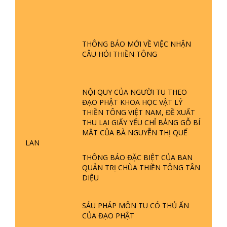
GIẢI ĐÁP ĐẶC BIỆT P24 - TÁNH PHẬT
ĐƯỢC HÌNH THÀNH NHƯ THẾ NÀO?
PHẬT GIỚI CÓ THỜI GIAN KHÔNG? |
THÔNG BÁO MỚI VỀ VIỆC NHẬN
TTTD
CÂU HỎI THIỀN TÔNG
GIẢI ĐÁP ĐẶC BIỆT P23 - THIÊN
ĐÀNG Ở ĐÂU? ĐỊA NGỤC Ở ĐÂU?
ĐỨC CHÚA TRỜI LÀ AI? QUỶ SA
NỘI QUY CỦA NGƯỜI TU THEO
TĂNG? | TTTD
ĐẠO PHẬT KHOA HỌC VẬT LÝ
THIỀN TÔNG VIỆT NAM, ĐỀ XUẤT
GIẢI ĐÁP THIỀN TÔNG ĐẶC BIỆT P22
THU LẠI GIẤY YẾU CHỈ BẢNG GỖ BÍ
- TẠI SAO TRÁI ĐẤT NHIỀU THIÊN TAI
MẬT CỦA BÀ NGUYỄN THỊ QUẾ
- LŨ LỤT - HỎA HOẠN | TTTD
LAN
THÔNG BÁO ĐẶC BIỆT CỦA BAN
GIẢI ĐÁP THIỀN TÔNG ĐẶC BIỆT P21
QUẢN TRỊ CHÙA THIỀN TÔNG TÂN
- TẠI SAO ĐỨC PHẬT BƯỚC ĐI 7
DIỆU
BƯỚC TRÊN HOA SEN ? | TTTD
SÁU PHÁP MÔN TU CÓ THỦ ẤN
GIẢI ĐÁP VỀ LỄ TIỄN THIỀN TÔNG SƯ
CỦA ĐẠO PHẬT
NGỌC LÂM VỀ PHẬT GIỚI