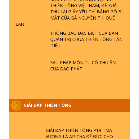
THIỀN TÔNG VIỆT NAM, ĐỀ XUẤT
GIẢI ĐÁP THIỀN TÔNG ĐẶC BIỆT P22
THU LẠI GIẤY YẾU CHỈ BẢNG GỖ BÍ
- TẠI SAO TRÁI ĐẤT NHIỀU THIÊN TAI
MẬT CỦA BÀ NGUYỄN THỊ QUẾ
- LŨ LỤT - HỎA HOẠN | TTTD
LAN
THÔNG BÁO ĐẶC BIỆT CỦA BAN
GIẢI ĐÁP THIỀN TÔNG ĐẶC BIỆT P21
QUẢN TRỊ CHÙA THIỀN TÔNG TÂN
- TẠI SAO ĐỨC PHẬT BƯỚC ĐI 7
DIỆU
BƯỚC TRÊN HOA SEN ? | TTTD
SÁU PHÁP MÔN TU CÓ THỦ ẤN
GIẢI ĐÁP VỀ LỄ TIỄN THIỀN TÔNG SƯ
CỦA ĐẠO PHẬT
NGỌC LÂM VỀ PHẬT GIỚI
GIẢI ĐÁP THIỀN TÔNG ĐẶC BIỆT
PHẦN 20 - BÁC NGUYỄN NHÂN LÀ AI?
GIẢI ĐÁP THIỀN TÔNG
PHIỀN NÃO DO ĐÂU MÀ CÓ?
GIẢI ĐÁP THIỀN TÔNG P19 - MA
VƯƠNG LÀ AI? CHA ĐỂ ĐỨC CHO
CON?