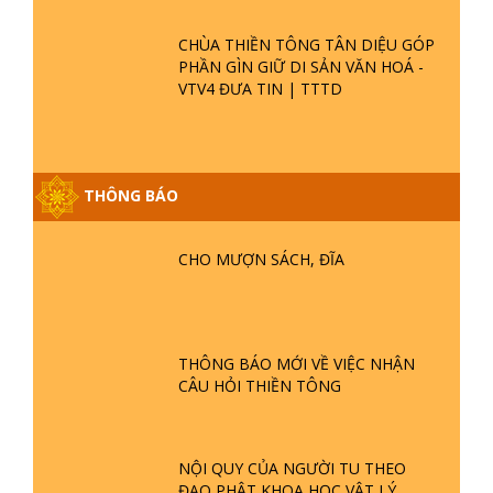
CHÙA THIỀN TÔNG TÂN DIỆU GÓP
PHẦN GÌN GIỮ DI SẢN VĂN HOÁ -
VTV4 ĐƯA TIN | TTTD
THÔNG BÁO
GIẢI ĐÁP ĐẶC BIỆT P25 - SUỐT 49
NĂM PHẬT KHÔNG NÓI? HỘI LONG
HOA LÀ HỘI GÌ? TỬ VÌ ĐẠO
CHO MƯỢN SÁCH, ĐĨA
GIẢI ĐÁP ĐẶC BIỆT P24 - TÁNH PHẬT
ĐƯỢC HÌNH THÀNH NHƯ THẾ NÀO?
PHẬT GIỚI CÓ THỜI GIAN KHÔNG? |
THÔNG BÁO MỚI VỀ VIỆC NHẬN
TTTD
CÂU HỎI THIỀN TÔNG
GIẢI ĐÁP ĐẶC BIỆT P23 - THIÊN
ĐÀNG Ở ĐÂU? ĐỊA NGỤC Ở ĐÂU?
ĐỨC CHÚA TRỜI LÀ AI? QUỶ SA
NỘI QUY CỦA NGƯỜI TU THEO
TĂNG? | TTTD
ĐẠO PHẬT KHOA HỌC VẬT LÝ