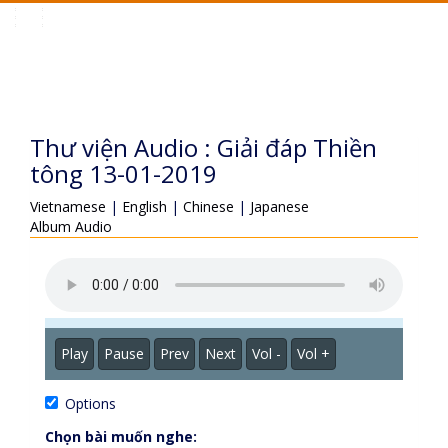
Toggle
navigation
Thư viện Audio : Giải đáp Thiền
tông 13-01-2019
Vietnamese
|
English
|
Chinese
|
Japanese
Album Audio
Play
Pause
Prev
Next
Vol -
Vol +
Options
Chọn bài muốn nghe: