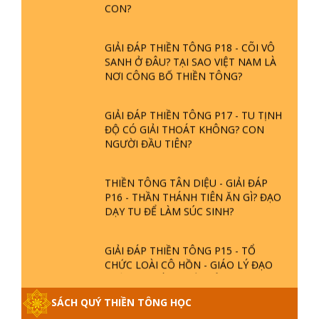
GIẢI ĐÁP THIỀN TÔNG P18 - CÕI VÔ
SANH Ở ĐÂU? TẠI SAO VIỆT NAM LÀ
NƠI CÔNG BỐ THIỀN TÔNG?
GIẢI ĐÁP THIỀN TÔNG P17 - TU TỊNH
ĐỘ CÓ GIẢI THOÁT KHÔNG? CON
NGƯỜI ĐẦU TIÊN?
THIỀN TÔNG TÂN DIỆU - GIẢI ĐÁP
P16 - THẦN THÁNH TIÊN ĂN GÌ? ĐẠO
DẠY TU ĐỂ LÀM SÚC SINH?
GIẢI ĐÁP THIỀN TÔNG P15 - TỔ
CHỨC LOÀI CÔ HỒN - GIÁO LÝ ĐẠO
PHẬT KHI NÀO XUẤT BẢN
SÁCH QUÝ THIỀN TÔNG HỌC
GIẢI ĐÁP THIỀN TÔNG ĐẶC BIỆT -