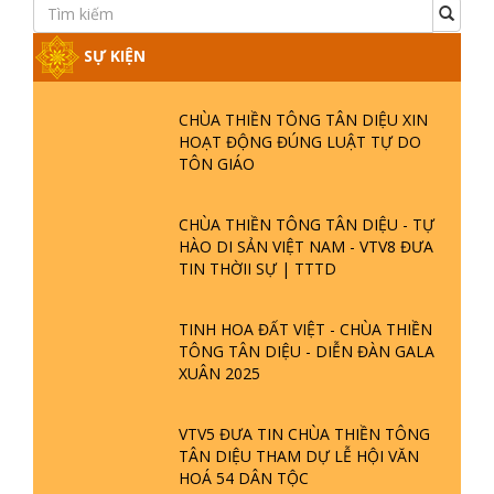
SỰ KIỆN
CHÙA THIỀN TÔNG TÂN DIỆU XIN
HOẠT ĐỘNG ĐÚNG LUẬT TỰ DO
TÔN GIÁO
CHÙA THIỀN TÔNG TÂN DIỆU - TỰ
HÀO DI SẢN VIỆT NAM - VTV8 ĐƯA
TIN THỜII SỰ | TTTD
TINH HOA ĐẤT VIỆT - CHÙA THIỀN
TÔNG TÂN DIỆU - DIỄN ĐÀN GALA
XUÂN 2025
VTV5 ĐƯA TIN CHÙA THIỀN TÔNG
TÂN DIỆU THAM DỰ LỄ HỘI VĂN
HOÁ 54 DÂN TỘC