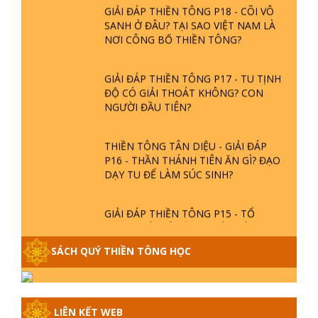
GIẢI ĐÁP THIỀN TÔNG P18 - CÕI VÔ
SANH Ở ĐÂU? TẠI SAO VIỆT NAM LÀ
NƠI CÔNG BỐ THIỀN TÔNG?
GIẢI ĐÁP THIỀN TÔNG P17 - TU TỊNH
ĐỘ CÓ GIẢI THOÁT KHÔNG? CON
NGƯỜI ĐẦU TIÊN?
THIỀN TÔNG TÂN DIỆU - GIẢI ĐÁP
P16 - THẦN THÁNH TIÊN ĂN GÌ? ĐẠO
DẠY TU ĐỂ LÀM SÚC SINH?
GIẢI ĐÁP THIỀN TÔNG P15 - TỔ
CHỨC LOÀI CÔ HỒN - GIÁO LÝ ĐẠO
PHẬT KHI NÀO XUẤT BẢN
SÁCH QUÝ THIỀN TÔNG HỌC
GIẢI ĐÁP THIỀN TÔNG ĐẶC BIỆT -
P14 - NGUỒN GỐC ÂM LỊCH DƯƠNG
LỊCH - TẦNG BÌNH LƯU LỚN ĐẾN
LIÊN KẾT WEB