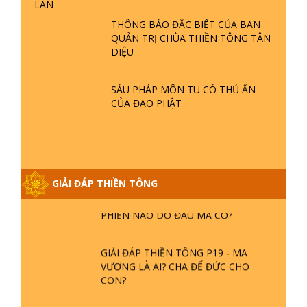
- TẠI SAO TRÁI ĐẤT NHIỀU THIÊN TAI
LAN
- LŨ LỤT - HỎA HOẠN | TTTD
THÔNG BÁO ĐẶC BIỆT CỦA BAN
QUẢN TRỊ CHÙA THIỀN TÔNG TÂN
DIỆU
GIẢI ĐÁP THIỀN TÔNG ĐẶC BIỆT P21
- TẠI SAO ĐỨC PHẬT BƯỚC ĐI 7
BƯỚC TRÊN HOA SEN ? | TTTD
SÁU PHÁP MÔN TU CÓ THỦ ẤN
CỦA ĐẠO PHẬT
GIẢI ĐÁP VỀ LỄ TIỄN THIỀN TÔNG SƯ
NGỌC LÂM VỀ PHẬT GIỚI
GIẢI ĐÁP THIỀN TÔNG
GIẢI ĐÁP THIỀN TÔNG ĐẶC BIỆT
PHẦN 20 - BÁC NGUYỄN NHÂN LÀ AI?
PHIỀN NÃO DO ĐÂU MÀ CÓ?
GIẢI ĐÁP THIỀN TÔNG P19 - MA
VƯƠNG LÀ AI? CHA ĐỂ ĐỨC CHO
CON?