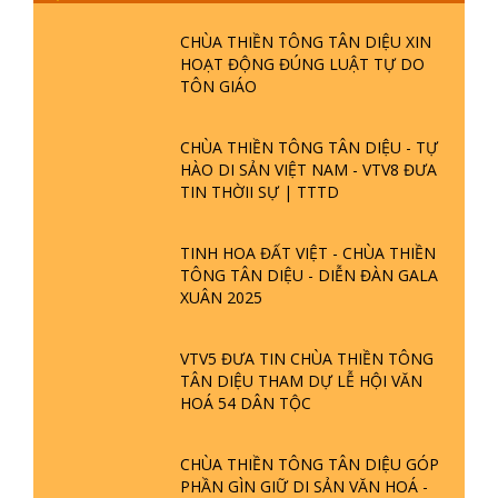
CHÙA THIỀN TÔNG TÂN DIỆU XIN
HOẠT ĐỘNG ĐÚNG LUẬT TỰ DO
TÔN GIÁO
CHÙA THIỀN TÔNG TÂN DIỆU - TỰ
HÀO DI SẢN VIỆT NAM - VTV8 ĐƯA
TIN THỜII SỰ | TTTD
TINH HOA ĐẤT VIỆT - CHÙA THIỀN
TÔNG TÂN DIỆU - DIỄN ĐÀN GALA
XUÂN 2025
VTV5 ĐƯA TIN CHÙA THIỀN TÔNG
TÂN DIỆU THAM DỰ LỄ HỘI VĂN
HOÁ 54 DÂN TỘC
CHÙA THIỀN TÔNG TÂN DIỆU GÓP
PHẦN GÌN GIỮ DI SẢN VĂN HOÁ -