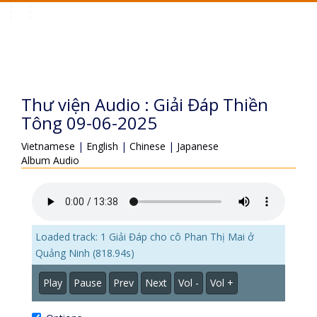
Toggle
navigation
Thư viện Audio : Giải Đáp Thiền
Tông 09-06-2025
Vietnamese
|
English
|
Chinese
|
Japanese
Album Audio
Loaded track: 1 Giải Đáp cho cô Phan Thị Mai ở
Quảng Ninh (818.94s)
Play
Pause
Prev
Next
Vol -
Vol +