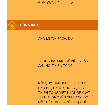
VTV4 ĐƯA TIN | TTTD
THÔNG BÁO
GIẢI ĐÁP ĐẶC BIỆT P25 - SUỐT 49
CHO MƯỢN SÁCH, ĐĨA
NĂM PHẬT KHÔNG NÓI? HỘI LONG
HOA LÀ HỘI GÌ? TỬ VÌ ĐẠO
GIẢI ĐÁP ĐẶC BIỆT P24 - TÁNH PHẬT
THÔNG BÁO MỚI VỀ VIỆC NHẬN
ĐƯỢC HÌNH THÀNH NHƯ THẾ NÀO?
CÂU HỎI THIỀN TÔNG
PHẬT GIỚI CÓ THỜI GIAN KHÔNG? |
TTTD
GIẢI ĐÁP ĐẶC BIỆT P23 - THIÊN
NỘI QUY CỦA NGƯỜI TU THEO
ĐÀNG Ở ĐÂU? ĐỊA NGỤC Ở ĐÂU?
ĐẠO PHẬT KHOA HỌC VẬT LÝ
ĐỨC CHÚA TRỜI LÀ AI? QUỶ SA
THIỀN TÔNG VIỆT NAM, ĐỀ XUẤT
TĂNG? | TTTD
THU LẠI GIẤY YẾU CHỈ BẢNG GỖ BÍ
GIẢI ĐÁP THIỀN TÔNG ĐẶC BIỆT P22
MẬT CỦA BÀ NGUYỄN THỊ QUẾ