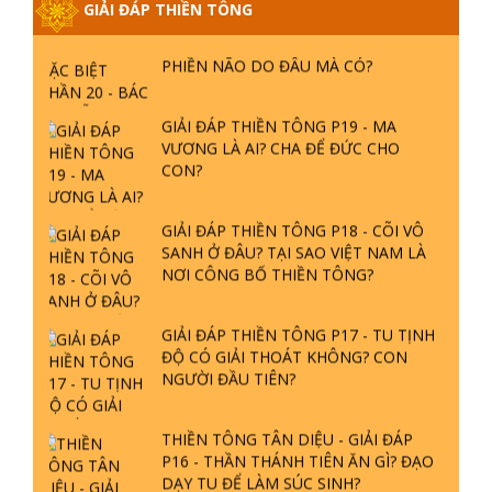
GIẢI ĐÁP THIỀN TÔNG
GIẢI ĐÁP THIỀN TÔNG ĐẶC BIỆT
PHẦN 20 - BÁC NGUYỄN NHÂN LÀ AI?
PHIỀN NÃO DO ĐÂU MÀ CÓ?
GIẢI ĐÁP THIỀN TÔNG P19 - MA
VƯƠNG LÀ AI? CHA ĐỂ ĐỨC CHO
CON?
GIẢI ĐÁP THIỀN TÔNG P18 - CÕI VÔ
SANH Ở ĐÂU? TẠI SAO VIỆT NAM LÀ
NƠI CÔNG BỐ THIỀN TÔNG?
GIẢI ĐÁP THIỀN TÔNG P17 - TU TỊNH
ĐỘ CÓ GIẢI THOÁT KHÔNG? CON
NGƯỜI ĐẦU TIÊN?
THIỀN TÔNG TÂN DIỆU - GIẢI ĐÁP
P16 - THẦN THÁNH TIÊN ĂN GÌ? ĐẠO
DẠY TU ĐỂ LÀM SÚC SINH?