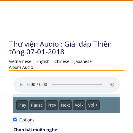
Toggle
navigation
Thư viện Audio : Giải đáp Thiền
tông 07-01-2018
Vietnamese
|
English
|
Chinese
|
Japanese
Album Audio
Play
Pause
Prev
Next
Vol -
Vol +
Options
Chọn bài muốn nghe: