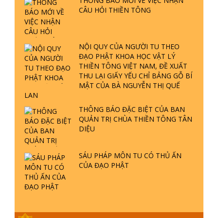
THÔNG BÁO MỚI VỀ VIỆC NHẬN
ĐƯỢC HÌNH THÀNH NHƯ THẾ NÀO?
CÂU HỎI THIỀN TÔNG
PHẬT GIỚI CÓ THỜI GIAN KHÔNG? |
TTTD
GIẢI ĐÁP ĐẶC BIỆT P23 - THIÊN
NỘI QUY CỦA NGƯỜI TU THEO
ĐÀNG Ở ĐÂU? ĐỊA NGỤC Ở ĐÂU?
ĐẠO PHẬT KHOA HỌC VẬT LÝ
ĐỨC CHÚA TRỜI LÀ AI? QUỶ SA
THIỀN TÔNG VIỆT NAM, ĐỀ XUẤT
TĂNG? | TTTD
THU LẠI GIẤY YẾU CHỈ BẢNG GỖ BÍ
GIẢI ĐÁP THIỀN TÔNG ĐẶC BIỆT P22
MẬT CỦA BÀ NGUYỄN THỊ QUẾ
- TẠI SAO TRÁI ĐẤT NHIỀU THIÊN TAI
LAN
- LŨ LỤT - HỎA HOẠN | TTTD
THÔNG BÁO ĐẶC BIỆT CỦA BAN
QUẢN TRỊ CHÙA THIỀN TÔNG TÂN
DIỆU
GIẢI ĐÁP THIỀN TÔNG ĐẶC BIỆT P21
- TẠI SAO ĐỨC PHẬT BƯỚC ĐI 7
BƯỚC TRÊN HOA SEN ? | TTTD
SÁU PHÁP MÔN TU CÓ THỦ ẤN
CỦA ĐẠO PHẬT
GIẢI ĐÁP VỀ LỄ TIỄN THIỀN TÔNG SƯ
NGỌC LÂM VỀ PHẬT GIỚI