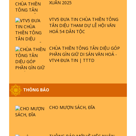
XUÂN 2025
VTV5 ĐƯA TIN CHÙA THIỀN TÔNG
TÂN DIỆU THAM DỰ LỄ HỘI VĂN
HOÁ 54 DÂN TỘC
CHÙA THIỀN TÔNG TÂN DIỆU GÓP
PHẦN GÌN GIỮ DI SẢN VĂN HOÁ -
VTV4 ĐƯA TIN | TTTD
THÔNG BÁO
GIẢI ĐÁP ĐẶC BIỆT P25 - SUỐT 49
CHO MƯỢN SÁCH, ĐĨA
NĂM PHẬT KHÔNG NÓI? HỘI LONG
HOA LÀ HỘI GÌ? TỬ VÌ ĐẠO
GIẢI ĐÁP ĐẶC BIỆT P24 - TÁNH PHẬT