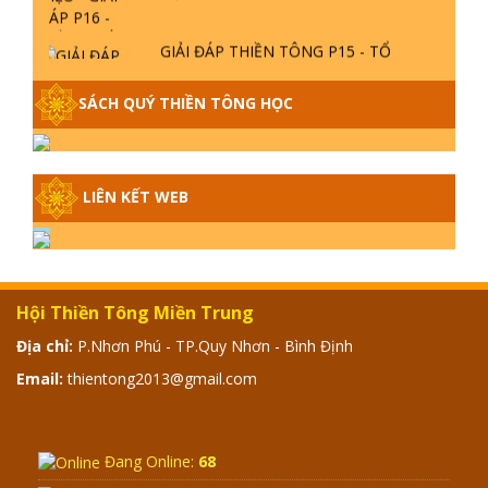
GIẢI ĐÁP THIỀN TÔNG P15 - TỔ
CHỨC LOÀI CÔ HỒN - GIÁO LÝ ĐẠO
PHẬT KHI NÀO XUẤT BẢN
SÁCH QUÝ THIỀN TÔNG HỌC
GIẢI ĐÁP THIỀN TÔNG ĐẶC BIỆT -
P14 - NGUỒN GỐC ÂM LỊCH DƯƠNG
LỊCH - TẦNG BÌNH LƯU LỚN ĐẾN
LIÊN KẾT WEB
ĐÂU
GIẢI ĐÁP THIỀN TÔNG ĐẶC BIỆT -
P13 - CON NGƯỜI TU THÀNH PHẬT
ĐƯỢC KHÔNG? XÁ LỢI PHẬT THẬT -
Hội Thiền Tông Miền Trung
GIẢ | TTTD
Địa chỉ:
P.Nhơn Phú - TP.Quy Nhơn - Bình Định
GIẢI ĐÁP THIỀN TÔNG ĐẶC BIỆT -
P12 - SỰ THẬT VỀ ĐẠI HỒNG THỦY?
Email:
thientong2013@gmail.com
TRỜI ĐÁNH THÁNH ĐÂM THẦN VẶN
HỌNG?
GIẢI ĐÁP ĐẶC BIỆT 2024 - P11
Đang Online:
68