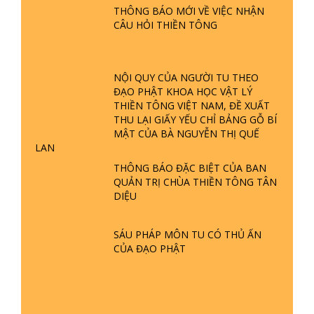
THÔNG BÁO MỚI VỀ VIỆC NHẬN
GIẢI ĐÁP ĐẶC BIỆT P24 - TÁNH PHẬT
CÂU HỎI THIỀN TÔNG
ĐƯỢC HÌNH THÀNH NHƯ THẾ NÀO?
PHẬT GIỚI CÓ THỜI GIAN KHÔNG? |
TTTD
NỘI QUY CỦA NGƯỜI TU THEO
GIẢI ĐÁP ĐẶC BIỆT P23 - THIÊN
ĐẠO PHẬT KHOA HỌC VẬT LÝ
ĐÀNG Ở ĐÂU? ĐỊA NGỤC Ở ĐÂU?
THIỀN TÔNG VIỆT NAM, ĐỀ XUẤT
ĐỨC CHÚA TRỜI LÀ AI? QUỶ SA
THU LẠI GIẤY YẾU CHỈ BẢNG GỖ BÍ
TĂNG? | TTTD
MẬT CỦA BÀ NGUYỄN THỊ QUẾ
LAN
GIẢI ĐÁP THIỀN TÔNG ĐẶC BIỆT P22
- TẠI SAO TRÁI ĐẤT NHIỀU THIÊN TAI
THÔNG BÁO ĐẶC BIỆT CỦA BAN
- LŨ LỤT - HỎA HOẠN | TTTD
QUẢN TRỊ CHÙA THIỀN TÔNG TÂN
DIỆU
GIẢI ĐÁP THIỀN TÔNG ĐẶC BIỆT P21
- TẠI SAO ĐỨC PHẬT BƯỚC ĐI 7
SÁU PHÁP MÔN TU CÓ THỦ ẤN
BƯỚC TRÊN HOA SEN ? | TTTD
CỦA ĐẠO PHẬT
GIẢI ĐÁP VỀ LỄ TIỄN THIỀN TÔNG SƯ
NGỌC LÂM VỀ PHẬT GIỚI