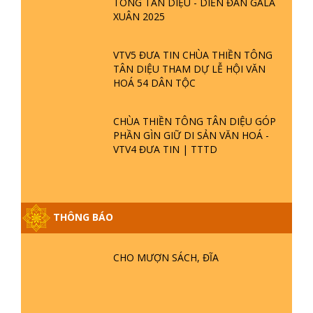
TÔNG TÂN DIỆU - DIỄN ĐÀN GALA
XUÂN 2025
VTV5 ĐƯA TIN CHÙA THIỀN TÔNG
TÂN DIỆU THAM DỰ LỄ HỘI VĂN
HOÁ 54 DÂN TỘC
CHÙA THIỀN TÔNG TÂN DIỆU GÓP
PHẦN GÌN GIỮ DI SẢN VĂN HOÁ -
VTV4 ĐƯA TIN | TTTD
THÔNG BÁO
CHO MƯỢN SÁCH, ĐĨA
GIẢI ĐÁP ĐẶC BIỆT P25 - SUỐT 49
NĂM PHẬT KHÔNG NÓI? HỘI LONG
HOA LÀ HỘI GÌ? TỬ VÌ ĐẠO