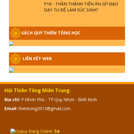
P16 - THẦN THÁNH TIÊN ĂN GÌ? ĐẠO
DẠY TU ĐỂ LÀM SÚC SINH?
GIẢI ĐÁP THIỀN TÔNG P15 - TỔ
CHỨC LOÀI CÔ HỒN - GIÁO LÝ ĐẠO
SÁCH QUÝ THIỀN TÔNG HỌC
PHẬT KHI NÀO XUẤT BẢN
GIẢI ĐÁP THIỀN TÔNG ĐẶC BIỆT -
P14 - NGUỒN GỐC ÂM LỊCH DƯƠNG
LIÊN KẾT WEB
LỊCH - TẦNG BÌNH LƯU LỚN ĐẾN
ĐÂU
GIẢI ĐÁP THIỀN TÔNG ĐẶC BIỆT -
P13 - CON NGƯỜI TU THÀNH PHẬT
Hội Thiền Tông Miền Trung
ĐƯỢC KHÔNG? XÁ LỢI PHẬT THẬT -
GIẢ | TTTD
Địa chỉ:
P.Nhơn Phú - TP.Quy Nhơn - Bình Định
Email:
thientong2013@gmail.com
GIẢI ĐÁP THIỀN TÔNG ĐẶC BIỆT -
P12 - SỰ THẬT VỀ ĐẠI HỒNG THỦY?
TRỜI ĐÁNH THÁNH ĐÂM THẦN VẶN
HỌNG?
Đang Online:
54