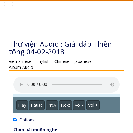
Toggle
navigation
Thư viện Audio : Giải đáp Thiền
tông 04-02-2018
Vietnamese
|
English
|
Chinese
|
Japanese
Album Audio
Play
Pause
Prev
Next
Vol -
Vol +
Options
Chọn bài muốn nghe: