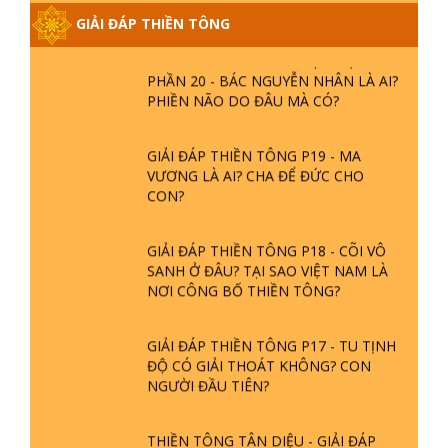
GIẢI ĐÁP THIỀN TÔNG
GIẢI ĐÁP THIỀN TÔNG ĐẶC BIỆT
PHẦN 20 - BÁC NGUYỄN NHÂN LÀ AI?
PHIỀN NÃO DO ĐÂU MÀ CÓ?
GIẢI ĐÁP THIỀN TÔNG P19 - MA
VƯƠNG LÀ AI? CHA ĐỂ ĐỨC CHO
CON?
GIẢI ĐÁP THIỀN TÔNG P18 - CÕI VÔ
SANH Ở ĐÂU? TẠI SAO VIỆT NAM LÀ
NƠI CÔNG BỐ THIỀN TÔNG?
GIẢI ĐÁP THIỀN TÔNG P17 - TU TỊNH
ĐỘ CÓ GIẢI THOÁT KHÔNG? CON
NGƯỜI ĐẦU TIÊN?
THIỀN TÔNG TÂN DIỆU - GIẢI ĐÁP