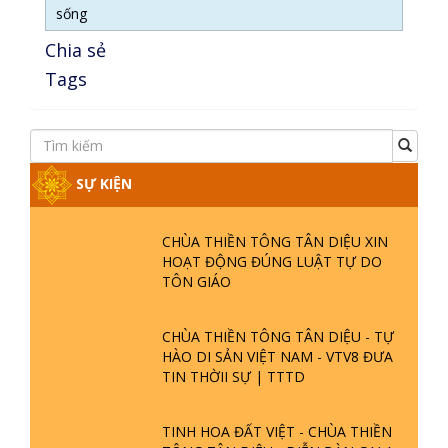
sống
Chia sẻ
Tags
SỰ KIỆN
CHÙA THIỀN TÔNG TÂN DIỆU XIN
HOẠT ĐỘNG ĐÚNG LUẬT TỰ DO
TÔN GIÁO
CHÙA THIỀN TÔNG TÂN DIỆU - TỰ
HÀO DI SẢN VIỆT NAM - VTV8 ĐƯA
TIN THỜII SỰ | TTTD
TINH HOA ĐẤT VIỆT - CHÙA THIỀN