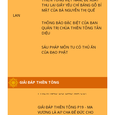
THU LẠI GIẤY YẾU CHỈ BẢNG GỖ BÍ
GIẢI ĐÁP THIỀN TÔNG ĐẶC BIỆT P22
MẬT CỦA BÀ NGUYỄN THỊ QUẾ
- TẠI SAO TRÁI ĐẤT NHIỀU THIÊN TAI
LAN
- LŨ LỤT - HỎA HOẠN | TTTD
THÔNG BÁO ĐẶC BIỆT CỦA BAN
QUẢN TRỊ CHÙA THIỀN TÔNG TÂN
GIẢI ĐÁP THIỀN TÔNG ĐẶC BIỆT P21
DIỆU
- TẠI SAO ĐỨC PHẬT BƯỚC ĐI 7
BƯỚC TRÊN HOA SEN ? | TTTD
SÁU PHÁP MÔN TU CÓ THỦ ẤN
CỦA ĐẠO PHẬT
GIẢI ĐÁP VỀ LỄ TIỄN THIỀN TÔNG SƯ
NGỌC LÂM VỀ PHẬT GIỚI
GIẢI ĐÁP THIỀN TÔNG ĐẶC BIỆT
GIẢI ĐÁP THIỀN TÔNG
PHẦN 20 - BÁC NGUYỄN NHÂN LÀ AI?
PHIỀN NÃO DO ĐÂU MÀ CÓ?
GIẢI ĐÁP THIỀN TÔNG P19 - MA
VƯƠNG LÀ AI? CHA ĐỂ ĐỨC CHO
CON?