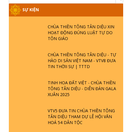
SỰ KIỆN
CHÙA THIỀN TÔNG TÂN DIỆU XIN
HOẠT ĐỘNG ĐÚNG LUẬT TỰ DO
TÔN GIÁO
CHÙA THIỀN TÔNG TÂN DIỆU - TỰ
HÀO DI SẢN VIỆT NAM - VTV8 ĐƯA
TIN THỜII SỰ | TTTD
TINH HOA ĐẤT VIỆT - CHÙA THIỀN
TÔNG TÂN DIỆU - DIỄN ĐÀN GALA
XUÂN 2025
VTV5 ĐƯA TIN CHÙA THIỀN TÔNG
TÂN DIỆU THAM DỰ LỄ HỘI VĂN
HOÁ 54 DÂN TỘC