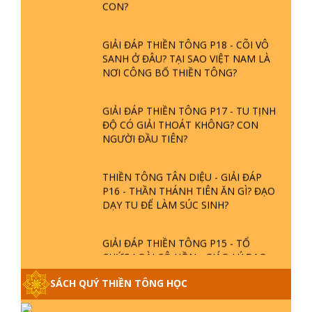
GIẢI ĐÁP THIỀN TÔNG P18 - CÕI VÔ
SANH Ở ĐÂU? TẠI SAO VIỆT NAM LÀ
NƠI CÔNG BỐ THIỀN TÔNG?
GIẢI ĐÁP THIỀN TÔNG P17 - TU TỊNH
ĐỘ CÓ GIẢI THOÁT KHÔNG? CON
NGƯỜI ĐẦU TIÊN?
THIỀN TÔNG TÂN DIỆU - GIẢI ĐÁP
P16 - THẦN THÁNH TIÊN ĂN GÌ? ĐẠO
DẠY TU ĐỂ LÀM SÚC SINH?
GIẢI ĐÁP THIỀN TÔNG P15 - TỔ
CHỨC LOÀI CÔ HỒN - GIÁO LÝ ĐẠO
PHẬT KHI NÀO XUẤT BẢN
SÁCH QUÝ THIỀN TÔNG HỌC
GIẢI ĐÁP THIỀN TÔNG ĐẶC BIỆT -