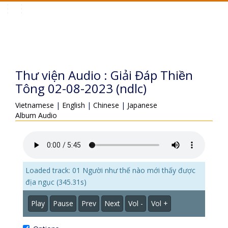
Toggle
navigation
Thư viện Audio : Giải Đáp Thiền
Tông 02-08-2023 (ndlc)
Vietnamese
|
English
|
Chinese
|
Japanese
Album Audio
Loaded track: 01 Người như thế nào mới thấy được
địa ngục (345.31s)
Play
Pause
Prev
Next
Vol -
Vol +