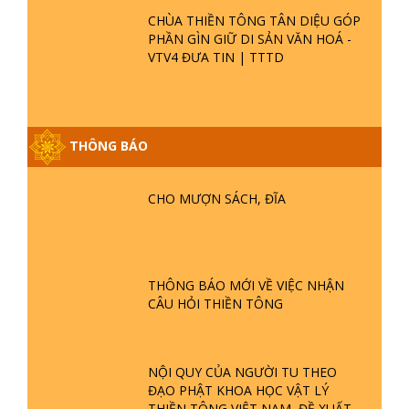
CHÙA THIỀN TÔNG TÂN DIỆU GÓP
PHẦN GÌN GIỮ DI SẢN VĂN HOÁ -
VTV4 ĐƯA TIN | TTTD
THÔNG BÁO
GIẢI ĐÁP ĐẶC BIỆT P25 - SUỐT 49
NĂM PHẬT KHÔNG NÓI? HỘI LONG
CHO MƯỢN SÁCH, ĐĨA
HOA LÀ HỘI GÌ? TỬ VÌ ĐẠO
GIẢI ĐÁP ĐẶC BIỆT P24 - TÁNH PHẬT
ĐƯỢC HÌNH THÀNH NHƯ THẾ NÀO?
THÔNG BÁO MỚI VỀ VIỆC NHẬN
PHẬT GIỚI CÓ THỜI GIAN KHÔNG? |
CÂU HỎI THIỀN TÔNG
TTTD
GIẢI ĐÁP ĐẶC BIỆT P23 - THIÊN
ĐÀNG Ở ĐÂU? ĐỊA NGỤC Ở ĐÂU?
NỘI QUY CỦA NGƯỜI TU THEO
ĐỨC CHÚA TRỜI LÀ AI? QUỶ SA
ĐẠO PHẬT KHOA HỌC VẬT LÝ
TĂNG? | TTTD
THIỀN TÔNG VIỆT NAM, ĐỀ XUẤT