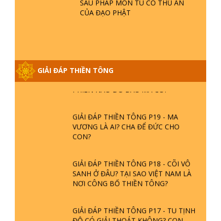
SÁU PHÁP MÔN TU CÓ THỦ ẤN
CỦA ĐẠO PHẬT
GIẢI ĐÁP VỀ LỄ TIỄN THIỀN TÔNG SƯ
NGỌC LÂM VỀ PHẬT GIỚI
GIẢI ĐÁP THIỀN TÔNG ĐẶC BIỆT
GIẢI ĐÁP THIỀN TÔNG
PHẦN 20 - BÁC NGUYỄN NHÂN LÀ AI?
PHIỀN NÃO DO ĐÂU MÀ CÓ?
GIẢI ĐÁP THIỀN TÔNG P19 - MA
VƯƠNG LÀ AI? CHA ĐỂ ĐỨC CHO
CON?
GIẢI ĐÁP THIỀN TÔNG P18 - CÕI VÔ
SANH Ở ĐÂU? TẠI SAO VIỆT NAM LÀ
NƠI CÔNG BỐ THIỀN TÔNG?
GIẢI ĐÁP THIỀN TÔNG P17 - TU TỊNH
ĐỘ CÓ GIẢI THOÁT KHÔNG? CON