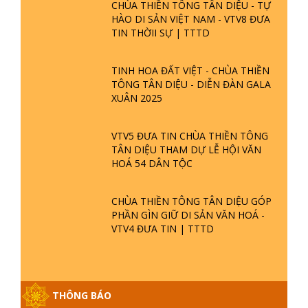
CHÙA THIỀN TÔNG TÂN DIỆU - TỰ
HÀO DI SẢN VIỆT NAM - VTV8 ĐƯA
TIN THỜII SỰ | TTTD
TINH HOA ĐẤT VIỆT - CHÙA THIỀN
TÔNG TÂN DIỆU - DIỄN ĐÀN GALA
XUÂN 2025
VTV5 ĐƯA TIN CHÙA THIỀN TÔNG
TÂN DIỆU THAM DỰ LỄ HỘI VĂN
HOÁ 54 DÂN TỘC
CHÙA THIỀN TÔNG TÂN DIỆU GÓP
PHẦN GÌN GIỮ DI SẢN VĂN HOÁ -
VTV4 ĐƯA TIN | TTTD
THÔNG BÁO