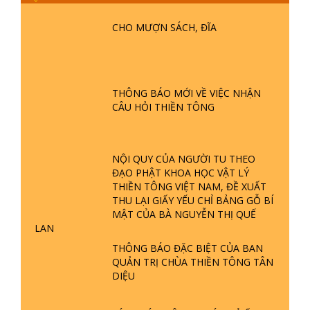
GIẢI ĐÁP ĐẶC BIỆT P25 - SUỐT 49
NĂM PHẬT KHÔNG NÓI? HỘI LONG
CHO MƯỢN SÁCH, ĐĨA
HOA LÀ HỘI GÌ? TỬ VÌ ĐẠO
GIẢI ĐÁP ĐẶC BIỆT P24 - TÁNH PHẬT
ĐƯỢC HÌNH THÀNH NHƯ THẾ NÀO?
THÔNG BÁO MỚI VỀ VIỆC NHẬN
PHẬT GIỚI CÓ THỜI GIAN KHÔNG? |
CÂU HỎI THIỀN TÔNG
TTTD
GIẢI ĐÁP ĐẶC BIỆT P23 - THIÊN
ĐÀNG Ở ĐÂU? ĐỊA NGỤC Ở ĐÂU?
NỘI QUY CỦA NGƯỜI TU THEO
ĐỨC CHÚA TRỜI LÀ AI? QUỶ SA
ĐẠO PHẬT KHOA HỌC VẬT LÝ
TĂNG? | TTTD
THIỀN TÔNG VIỆT NAM, ĐỀ XUẤT
THU LẠI GIẤY YẾU CHỈ BẢNG GỖ BÍ
GIẢI ĐÁP THIỀN TÔNG ĐẶC BIỆT P22
MẬT CỦA BÀ NGUYỄN THỊ QUẾ
- TẠI SAO TRÁI ĐẤT NHIỀU THIÊN TAI
LAN
- LŨ LỤT - HỎA HOẠN | TTTD
THÔNG BÁO ĐẶC BIỆT CỦA BAN
QUẢN TRỊ CHÙA THIỀN TÔNG TÂN
GIẢI ĐÁP THIỀN TÔNG ĐẶC BIỆT P21
DIỆU
- TẠI SAO ĐỨC PHẬT BƯỚC ĐI 7
BƯỚC TRÊN HOA SEN ? | TTTD