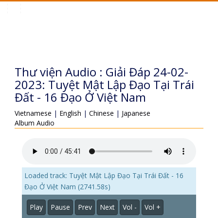
Toggle
navigation
Thư viện Audio : Giải Đáp 24-02-
2023: Tuyệt Mật Lập Đạo Tại Trái
Đất - 16 Đạo Ở Việt Nam
Vietnamese
|
English
|
Chinese
|
Japanese
Album Audio
Loaded track: Tuyệt Mật Lập Đạo Tại Trái Đất - 16
Đạo Ở Việt Nam (2741.58s)
Play
Pause
Prev
Next
Vol -
Vol +