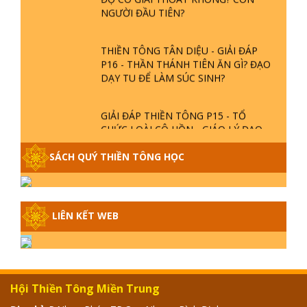
NGƯỜI ĐẦU TIÊN?
THIỀN TÔNG TÂN DIỆU - GIẢI ĐÁP
P16 - THẦN THÁNH TIÊN ĂN GÌ? ĐẠO
DẠY TU ĐỂ LÀM SÚC SINH?
GIẢI ĐÁP THIỀN TÔNG P15 - TỔ
CHỨC LOÀI CÔ HỒN - GIÁO LÝ ĐẠO
PHẬT KHI NÀO XUẤT BẢN
SÁCH QUÝ THIỀN TÔNG HỌC
GIẢI ĐÁP THIỀN TÔNG ĐẶC BIỆT -
P14 - NGUỒN GỐC ÂM LỊCH DƯƠNG
LỊCH - TẦNG BÌNH LƯU LỚN ĐẾN
LIÊN KẾT WEB
ĐÂU
GIẢI ĐÁP THIỀN TÔNG ĐẶC BIỆT -
P13 - CON NGƯỜI TU THÀNH PHẬT
ĐƯỢC KHÔNG? XÁ LỢI PHẬT THẬT -
GIẢ | TTTD
Hội Thiền Tông Miền Trung