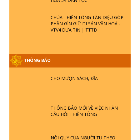
HOÁ 54 DÂN TỘC
CHÙA THIỀN TÔNG TÂN DIỆU GÓP
PHẦN GÌN GIỮ DI SẢN VĂN HOÁ -
VTV4 ĐƯA TIN | TTTD
THÔNG BÁO
GIẢI ĐÁP ĐẶC BIỆT P25 - SUỐT 49
NĂM PHẬT KHÔNG NÓI? HỘI LONG
HOA LÀ HỘI GÌ? TỬ VÌ ĐẠO
CHO MƯỢN SÁCH, ĐĨA
GIẢI ĐÁP ĐẶC BIỆT P24 - TÁNH PHẬT
ĐƯỢC HÌNH THÀNH NHƯ THẾ NÀO?
PHẬT GIỚI CÓ THỜI GIAN KHÔNG? |
THÔNG BÁO MỚI VỀ VIỆC NHẬN
TTTD
CÂU HỎI THIỀN TÔNG
GIẢI ĐÁP ĐẶC BIỆT P23 - THIÊN
ĐÀNG Ở ĐÂU? ĐỊA NGỤC Ở ĐÂU?
ĐỨC CHÚA TRỜI LÀ AI? QUỶ SA
NỘI QUY CỦA NGƯỜI TU THEO