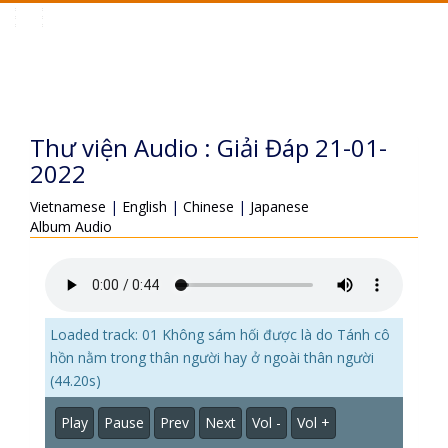
Toggle
navigation
Thư viện Audio : Giải Đáp 21-01-
2022
Vietnamese
|
English
|
Chinese
|
Japanese
Album Audio
Loaded track: 01 Không sám hối được là do Tánh cô
hồn nằm trong thân người hay ở ngoài thân người
(44.20s)
Play
Pause
Prev
Next
Vol -
Vol +