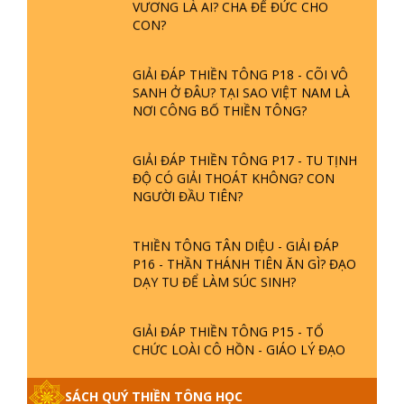
CON?
GIẢI ĐÁP THIỀN TÔNG P18 - CÕI VÔ
SANH Ở ĐÂU? TẠI SAO VIỆT NAM LÀ
NƠI CÔNG BỐ THIỀN TÔNG?
GIẢI ĐÁP THIỀN TÔNG P17 - TU TỊNH
ĐỘ CÓ GIẢI THOÁT KHÔNG? CON
NGƯỜI ĐẦU TIÊN?
THIỀN TÔNG TÂN DIỆU - GIẢI ĐÁP
P16 - THẦN THÁNH TIÊN ĂN GÌ? ĐẠO
DẠY TU ĐỂ LÀM SÚC SINH?
GIẢI ĐÁP THIỀN TÔNG P15 - TỔ
CHỨC LOÀI CÔ HỒN - GIÁO LÝ ĐẠO
PHẬT KHI NÀO XUẤT BẢN
SÁCH QUÝ THIỀN TÔNG HỌC
GIẢI ĐÁP THIỀN TÔNG ĐẶC BIỆT -