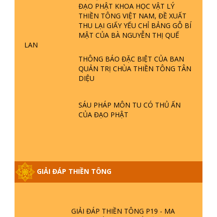
TĂNG? | TTTD
ĐẠO PHẬT KHOA HỌC VẬT LÝ
THIỀN TÔNG VIỆT NAM, ĐỀ XUẤT
GIẢI ĐÁP THIỀN TÔNG ĐẶC BIỆT P22
THU LẠI GIẤY YẾU CHỈ BẢNG GỖ BÍ
- TẠI SAO TRÁI ĐẤT NHIỀU THIÊN TAI
MẬT CỦA BÀ NGUYỄN THỊ QUẾ
- LŨ LỤT - HỎA HOẠN | TTTD
LAN
THÔNG BÁO ĐẶC BIỆT CỦA BAN
GIẢI ĐÁP THIỀN TÔNG ĐẶC BIỆT P21
QUẢN TRỊ CHÙA THIỀN TÔNG TÂN
- TẠI SAO ĐỨC PHẬT BƯỚC ĐI 7
DIỆU
BƯỚC TRÊN HOA SEN ? | TTTD
SÁU PHÁP MÔN TU CÓ THỦ ẤN
GIẢI ĐÁP VỀ LỄ TIỄN THIỀN TÔNG SƯ
CỦA ĐẠO PHẬT
NGỌC LÂM VỀ PHẬT GIỚI
GIẢI ĐÁP THIỀN TÔNG ĐẶC BIỆT
PHẦN 20 - BÁC NGUYỄN NHÂN LÀ AI?
GIẢI ĐÁP THIỀN TÔNG
PHIỀN NÃO DO ĐÂU MÀ CÓ?
GIẢI ĐÁP THIỀN TÔNG P19 - MA
VƯƠNG LÀ AI? CHA ĐỂ ĐỨC CHO