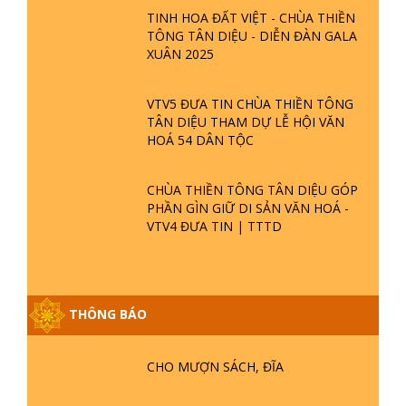
TINH HOA ĐẤT VIỆT - CHÙA THIỀN
TÔNG TÂN DIỆU - DIỄN ĐÀN GALA
XUÂN 2025
VTV5 ĐƯA TIN CHÙA THIỀN TÔNG
TÂN DIỆU THAM DỰ LỄ HỘI VĂN
HOÁ 54 DÂN TỘC
CHÙA THIỀN TÔNG TÂN DIỆU GÓP
PHẦN GÌN GIỮ DI SẢN VĂN HOÁ -
VTV4 ĐƯA TIN | TTTD
THÔNG BÁO
GIẢI ĐÁP ĐẶC BIỆT P25 - SUỐT 49
NĂM PHẬT KHÔNG NÓI? HỘI LONG
CHO MƯỢN SÁCH, ĐĨA
HOA LÀ HỘI GÌ? TỬ VÌ ĐẠO