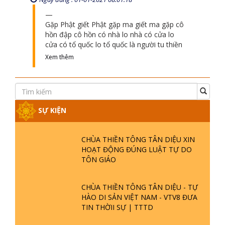
Gặp Phật giết Phật gặp ma giết ma gặp cô
hồn đập cô hồn có nhà lo nhà có cửa lo
cửa có tổ quốc lo tổ quốc là người tu thiền
Xem thêm
SỰ KIỆN
CHÙA THIỀN TÔNG TÂN DIỆU XIN
HOẠT ĐỘNG ĐÚNG LUẬT TỰ DO
TÔN GIÁO
CHÙA THIỀN TÔNG TÂN DIỆU - TỰ
HÀO DI SẢN VIỆT NAM - VTV8 ĐƯA
TIN THỜII SỰ | TTTD