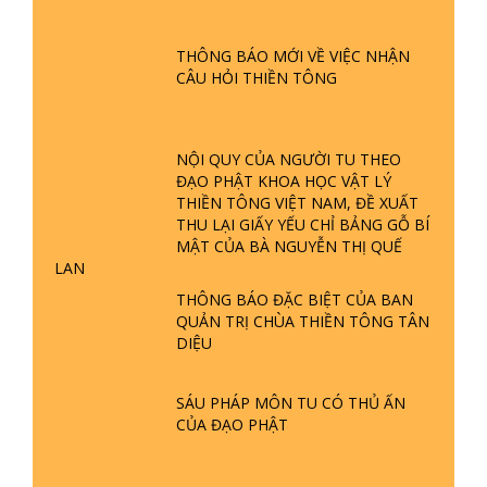
GIẢI ĐÁP ĐẶC BIỆT P24 - TÁNH PHẬT
ĐƯỢC HÌNH THÀNH NHƯ THẾ NÀO?
THÔNG BÁO MỚI VỀ VIỆC NHẬN
PHẬT GIỚI CÓ THỜI GIAN KHÔNG? |
CÂU HỎI THIỀN TÔNG
TTTD
GIẢI ĐÁP ĐẶC BIỆT P23 - THIÊN
ĐÀNG Ở ĐÂU? ĐỊA NGỤC Ở ĐÂU?
NỘI QUY CỦA NGƯỜI TU THEO
ĐỨC CHÚA TRỜI LÀ AI? QUỶ SA
ĐẠO PHẬT KHOA HỌC VẬT LÝ
TĂNG? | TTTD
THIỀN TÔNG VIỆT NAM, ĐỀ XUẤT
THU LẠI GIẤY YẾU CHỈ BẢNG GỖ BÍ
GIẢI ĐÁP THIỀN TÔNG ĐẶC BIỆT P22
MẬT CỦA BÀ NGUYỄN THỊ QUẾ
- TẠI SAO TRÁI ĐẤT NHIỀU THIÊN TAI
LAN
- LŨ LỤT - HỎA HOẠN | TTTD
THÔNG BÁO ĐẶC BIỆT CỦA BAN
QUẢN TRỊ CHÙA THIỀN TÔNG TÂN
GIẢI ĐÁP THIỀN TÔNG ĐẶC BIỆT P21
DIỆU
- TẠI SAO ĐỨC PHẬT BƯỚC ĐI 7
BƯỚC TRÊN HOA SEN ? | TTTD
SÁU PHÁP MÔN TU CÓ THỦ ẤN
CỦA ĐẠO PHẬT
GIẢI ĐÁP VỀ LỄ TIỄN THIỀN TÔNG SƯ
NGỌC LÂM VỀ PHẬT GIỚI