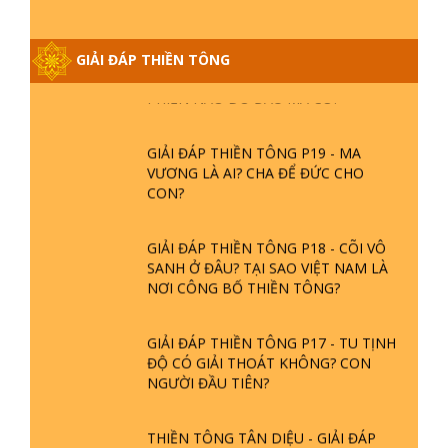
GIẢI ĐÁP THIỀN TÔNG ĐẶC BIỆT
GIẢI ĐÁP THIỀN TÔNG
PHẦN 20 - BÁC NGUYỄN NHÂN LÀ AI?
PHIỀN NÃO DO ĐÂU MÀ CÓ?
GIẢI ĐÁP THIỀN TÔNG P19 - MA
VƯƠNG LÀ AI? CHA ĐỂ ĐỨC CHO
CON?
GIẢI ĐÁP THIỀN TÔNG P18 - CÕI VÔ
SANH Ở ĐÂU? TẠI SAO VIỆT NAM LÀ
NƠI CÔNG BỐ THIỀN TÔNG?
GIẢI ĐÁP THIỀN TÔNG P17 - TU TỊNH
ĐỘ CÓ GIẢI THOÁT KHÔNG? CON
NGƯỜI ĐẦU TIÊN?
THIỀN TÔNG TÂN DIỆU - GIẢI ĐÁP