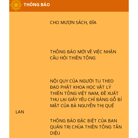
THÔNG BÁO
GIẢI ĐÁP ĐẶC BIỆT P25 - SUỐT 49
CHO MƯỢN SÁCH, ĐĨA
NĂM PHẬT KHÔNG NÓI? HỘI LONG
HOA LÀ HỘI GÌ? TỬ VÌ ĐẠO
GIẢI ĐÁP ĐẶC BIỆT P24 - TÁNH PHẬT
THÔNG BÁO MỚI VỀ VIỆC NHẬN
ĐƯỢC HÌNH THÀNH NHƯ THẾ NÀO?
CÂU HỎI THIỀN TÔNG
PHẬT GIỚI CÓ THỜI GIAN KHÔNG? |
TTTD
GIẢI ĐÁP ĐẶC BIỆT P23 - THIÊN
NỘI QUY CỦA NGƯỜI TU THEO
ĐÀNG Ở ĐÂU? ĐỊA NGỤC Ở ĐÂU?
ĐẠO PHẬT KHOA HỌC VẬT LÝ
ĐỨC CHÚA TRỜI LÀ AI? QUỶ SA
THIỀN TÔNG VIỆT NAM, ĐỀ XUẤT
TĂNG? | TTTD
THU LẠI GIẤY YẾU CHỈ BẢNG GỖ BÍ
MẬT CỦA BÀ NGUYỄN THỊ QUẾ
GIẢI ĐÁP THIỀN TÔNG ĐẶC BIỆT P22
LAN
- TẠI SAO TRÁI ĐẤT NHIỀU THIÊN TAI
- LŨ LỤT - HỎA HOẠN | TTTD
THÔNG BÁO ĐẶC BIỆT CỦA BAN
QUẢN TRỊ CHÙA THIỀN TÔNG TÂN
DIỆU
GIẢI ĐÁP THIỀN TÔNG ĐẶC BIỆT P21