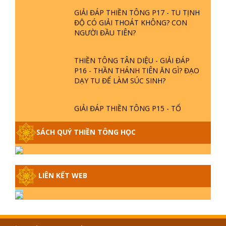
GIẢI ĐÁP THIỀN TÔNG P17 - TU TỊNH
ĐỘ CÓ GIẢI THOÁT KHÔNG? CON
NGƯỜI ĐẦU TIÊN?
THIỀN TÔNG TÂN DIỆU - GIẢI ĐÁP
P16 - THẦN THÁNH TIÊN ĂN GÌ? ĐẠO
DẠY TU ĐỂ LÀM SÚC SINH?
GIẢI ĐÁP THIỀN TÔNG P15 - TỔ
CHỨC LOÀI CÔ HỒN - GIÁO LÝ ĐẠO
PHẬT KHI NÀO XUẤT BẢN
SÁCH QUÝ THIỀN TÔNG HỌC
GIẢI ĐÁP THIỀN TÔNG ĐẶC BIỆT -
P14 - NGUỒN GỐC ÂM LỊCH DƯƠNG
LỊCH - TẦNG BÌNH LƯU LỚN ĐẾN
LIÊN KẾT WEB
ĐÂU
GIẢI ĐÁP THIỀN TÔNG ĐẶC BIỆT -
P13 - CON NGƯỜI TU THÀNH PHẬT
ĐƯỢC KHÔNG? XÁ LỢI PHẬT THẬT -