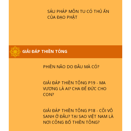
- TẠI SAO ĐỨC PHẬT BƯỚC ĐI 7
BƯỚC TRÊN HOA SEN ? | TTTD
SÁU PHÁP MÔN TU CÓ THỦ ẤN
CỦA ĐẠO PHẬT
GIẢI ĐÁP VỀ LỄ TIỄN THIỀN TÔNG SƯ
NGỌC LÂM VỀ PHẬT GIỚI
GIẢI ĐÁP THIỀN TÔNG
GIẢI ĐÁP THIỀN TÔNG ĐẶC BIỆT
PHẦN 20 - BÁC NGUYỄN NHÂN LÀ AI?
PHIỀN NÃO DO ĐÂU MÀ CÓ?
GIẢI ĐÁP THIỀN TÔNG P19 - MA
VƯƠNG LÀ AI? CHA ĐỂ ĐỨC CHO
CON?
GIẢI ĐÁP THIỀN TÔNG P18 - CÕI VÔ
SANH Ở ĐÂU? TẠI SAO VIỆT NAM LÀ
NƠI CÔNG BỐ THIỀN TÔNG?