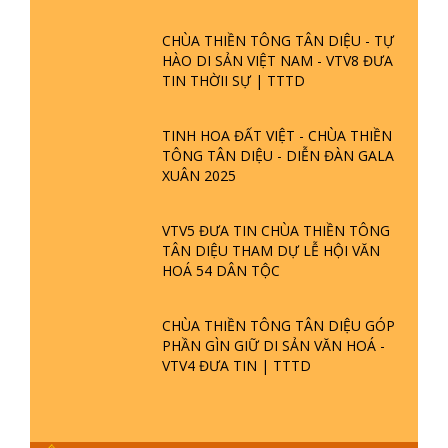
CHÙA THIỀN TÔNG TÂN DIỆU - TỰ
HÀO DI SẢN VIỆT NAM - VTV8 ĐƯA
TIN THỜII SỰ | TTTD
TINH HOA ĐẤT VIỆT - CHÙA THIỀN
TÔNG TÂN DIỆU - DIỄN ĐÀN GALA
XUÂN 2025
VTV5 ĐƯA TIN CHÙA THIỀN TÔNG
TÂN DIỆU THAM DỰ LỄ HỘI VĂN
HOÁ 54 DÂN TỘC
CHÙA THIỀN TÔNG TÂN DIỆU GÓP
PHẦN GÌN GIỮ DI SẢN VĂN HOÁ -
VTV4 ĐƯA TIN | TTTD